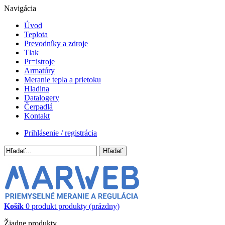
Navigácia
Úvod
Teplota
Prevodníky a zdroje
Tlak
Pr=istroje
Armatúry
Meranie tepla a prietoku
Hladina
Datalogery
Čerpadlá
Kontakt
Prihlásenie / registrácia
Hľadať
Košík
0
produkt
produkty
(prázdny)
Žiadne produkty