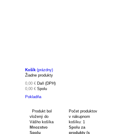
Košík
(prázdny)
Žiadne produkty
0,00 €
Daň (DPH)
0,00 €
Spolu
Pokladňa
Produkt bol
Počet produktov
vložený do
v nákupnom
Vášho košíka
košíku: 1
Mnozstvo
Spolu za
Spolu
produkty (s