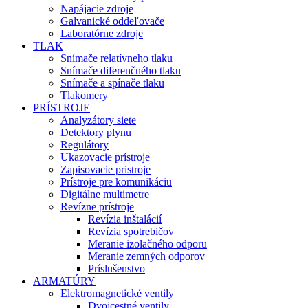
Napájacie zdroje
Galvanické oddeľovače
Laboratórne zdroje
TLAK
Snímače relatívneho tlaku
Snímače diferenčného tlaku
Snímače a spínače tlaku
Tlakomery
PRÍSTROJE
Analyzátory siete
Detektory plynu
Regulátory
Ukazovacie prístroje
Zapisovacie pristroje
Prístroje pre komunikáciu
Digitálne multimetre
Revízne prístroje
Revízia inštalácií
Revízia spotrebičov
Meranie izolačného odporu
Meranie zemných odporov
Príslušenstvo
ARMATÚRY
Elektromagnetické ventily
Dvojcestné ventily