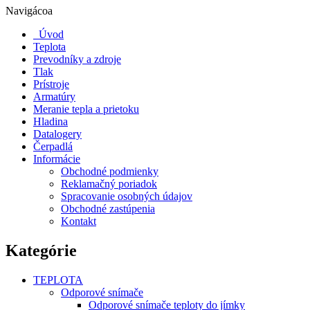
Navigácoa
Úvod
Teplota
Prevodníky a zdroje
Tlak
Prístroje
Armatúry
Meranie tepla a prietoku
Hladina
Datalogery
Čerpadlá
Informácie
Obchodné podmienky
Reklamačný poriadok
Spracovanie osobných údajov
Obchodné zastúpenia
Kontakt
Kategórie
TEPLOTA
Odporové snímače
Odporové snímače teploty do jímky