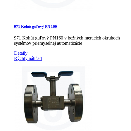
971 Kohút guľový PN 160
971 Kohút guľový PN160 v bežných meracích okruhoch
systémov priemyselnej automatizácie
Detaily
Rýchly náhľad