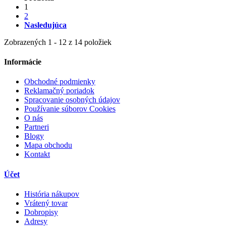
1
2
Nasledujúca
Zobrazených 1 - 12 z 14 položiek
Informácie
Obchodné podmienky
Reklamačný poriadok
Spracovanie osobných údajov
Používanie súborov Cookies
O nás
Partneri
Blogy
Mapa obchodu
Kontakt
Účet
História nákupov
Vrátený tovar
Dobropisy
Adresy