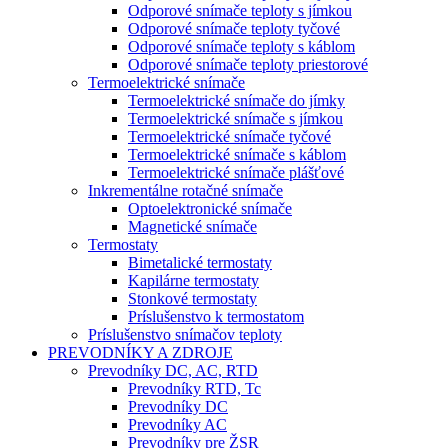
Odporové snímače teploty s jímkou
Odporové snímače teploty tyčové
Odporové snímače teploty s káblom
Odporové snímače teploty priestorové
Termoelektrické snímače
Termoelektrické snímače do jímky
Termoelektrické snímače s jímkou
Termoelektrické snímače tyčové
Termoelektrické snímače s káblom
Termoelektrické snímače plášťové
Inkrementálne rotačné snímače
Optoelektronické snímače
Magnetické snímače
Termostaty
Bimetalické termostaty
Kapilárne termostaty
Stonkové termostaty
Príslušenstvo k termostatom
Príslušenstvo snímačov teploty
PREVODNÍKY A ZDROJE
Prevodníky DC, AC, RTD
Prevodníky RTD, Tc
Prevodníky DC
Prevodníky AC
Prevodníky pre ŽSR