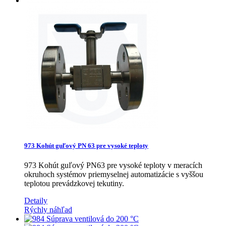
973 Kohút guľový PN 63 pre vysoké teploty
973 Kohút guľový PN63 pre vysoké teploty v meracích
okruhoch systémov priemyselnej automatizácie s vyššou
teplotou prevádzkovej tekutiny.
Detaily
Rýchly náhľad