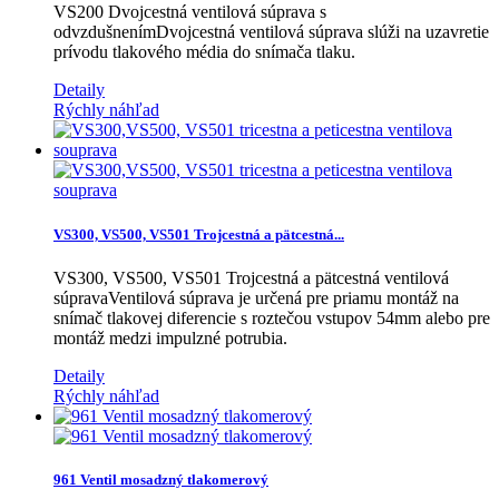
VS200 Dvojcestná ventilová súprava s
odvzdušnenímDvojcestná ventilová súprava slúži na uzavretie
prívodu tlakového média do snímača tlaku.
Detaily
Rýchly náhľad
VS300, VS500, VS501 Trojcestná a pätcestná...
VS300, VS500, VS501 Trojcestná a pätcestná ventilová
súpravaVentilová súprava je určená pre priamu montáž na
snímač tlakovej diferencie s roztečou vstupov 54mm alebo pre
montáž medzi impulzné potrubia.
Detaily
Rýchly náhľad
961 Ventil mosadzný tlakomerový