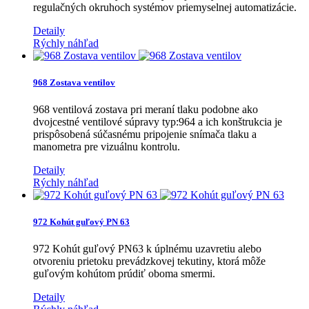
regulačných okruhoch systémov priemyselnej automatizácie.
Detaily
Rýchly náhľad
968 Zostava ventilov
968 ventilová zostava pri meraní tlaku podobne ako
dvojcestné ventilové súpravy typ:964 a ich konštrukcia je
prispôsobená súčasnému pripojenie snímača tlaku a
manometra pre vizuálnu kontrolu.
Detaily
Rýchly náhľad
972 Kohút guľový PN 63
972 Kohút guľový PN63 k úplnému uzavretiu alebo
otvoreniu prietoku prevádzkovej tekutiny, ktorá môže
guľovým kohútom prúdiť oboma smermi.
Detaily