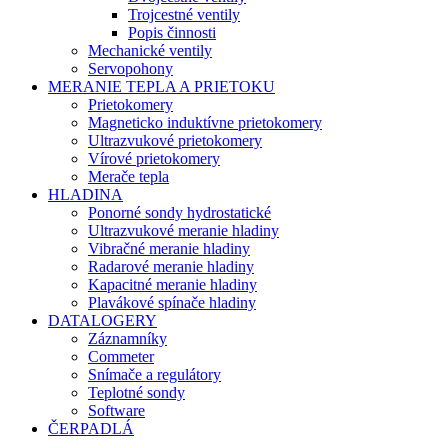
Trojcestné ventily
Popis činnosti
Mechanické ventily
Servopohony
MERANIE TEPLA A PRIETOKU
Prietokomery
Magneticko induktívne prietokomery
Ultrazvukové prietokomery
Vírové prietokomery
Merače tepla
HLADINA
Ponorné sondy hydrostatické
Ultrazvukové meranie hladiny
Vibračné meranie hladiny
Radarové meranie hladiny
Kapacitné meranie hladiny
Plavákové spínače hladiny
DATALOGERY
Záznamníky
Commeter
Snímače a regulátory
Teplotné sondy
Software
ČERPADLÁ