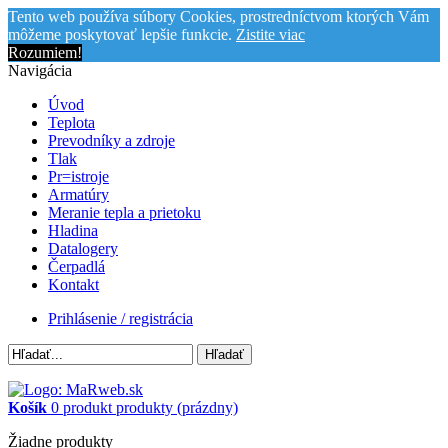
Tento web používa súbory Cookies, prostredníctvom ktorých Vám
môžeme poskytovať lepšie funkcie.
Zistite viac
Rozumiem!
Navigácia
Úvod
Teplota
Prevodníky a zdroje
Tlak
Pr=istroje
Armatúry
Meranie tepla a prietoku
Hladina
Datalogery
Čerpadlá
Kontakt
Prihlásenie / registrácia
Hľadať
Košík
0
produkt
produkty
(prázdny)
Žiadne produkty