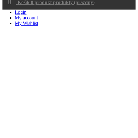
Košík
0
produkt
produkty
(prázdny)
Login
My account
My Wishlist