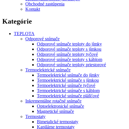
Obchodné zastúpenia
Kontakt
Kategórie
TEPLOTA
Odporové snímače
Odporové snímače teploty do jímky
Odporové snímače teploty s jímkou
Odporové snímače teploty tyčové
Odporové snímače teploty s káblom
Odporové snímače teploty priestorové
Termoelektrické snímače
Termoelektrické snímače do jímky
Termoelektrické snímače s jímkou
Termoelektrické snímače tyčové
Termoelektrické snímače s káblom
Termoelektrické snímače plášťové
Inkrementálne rotačné snímače
Optoelektronické snímače
Magnetické snímače
Termostaty
Bimetalické termostaty
Kapilárne termostaty