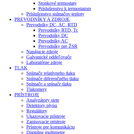
Stonkové termostaty
Príslušenstvo k termostatom
Príslušenstvo snímačov teploty
PREVODNÍKY A ZDROJE
Prevodníky DC, AC, RTD
Prevodníky RTD, Tc
Prevodníky DC
Prevodníky AC
Prevodníky pre ŽSR
Napájacie zdroje
Galvanické oddeľovače
Laboratórne zdroje
TLAK
Snímače relatívneho tlaku
Snímače diferenčného tlaku
Snímače a spínače tlaku
Tlakomery
PRÍSTROJE
Analyzátory siete
Detektory plynu
Regulátory
Ukazovacie prístroje
Zapisovacie pristroje
Prístroje pre komunikáciu
Digitálne multimetre