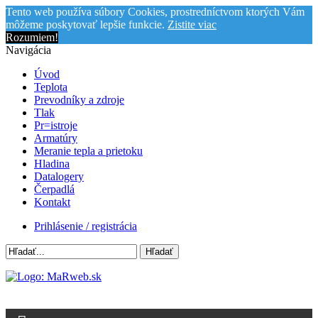
Tento web používa súbory Cookies, prostredníctvom ktorých Vám
môžeme poskytovať lepšie funkcie.
Zistite viac
Rozumiem!
Navigácia
Úvod
Teplota
Prevodníky a zdroje
Tlak
Pr=istroje
Armatúry
Meranie tepla a prietoku
Hladina
Datalogery
Čerpadlá
Kontakt
Prihlásenie / registrácia
Hľadať