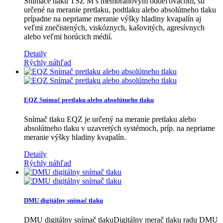
Snímače tlaku TSZ M s membránovým oddeľovačom, sú
určené na meranie pretlaku, podtlaku alebo absolútneho tlaku
prípadne na nepriame meranie výšky hladiny kvapalín aj
veľmi znečistených, viskóznych, kašovitých, agresívnych
alebo veľmi horúcich médií.
Detaily
Rýchly náhľad
EQZ Snímač pretlaku alebo absolútneho tlaku
Snímač tlaku EQZ je určený na meranie pretlaku alebo
absolútneho tlaku v uzavretých systémoch, príp. na nepriame
meranie výšky hladiny kvapalín.
Detaily
Rýchly náhľad
DMU digitálny snímač tlaku
DMU digitálny snímač tlakuDigitálny merač tlaku radu DMU