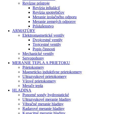
Revízne prístroje
Revízia inštalácií
Revízia spotrebičov
Meranie izolačného odporu
Meranie zemných odporov
Príslušenstvo
ARMATÚRY
Elektromagnetické ventily
Dvojcestné ventily
Trojcestné ventily
Popis činnosti
Mechanické ventily
Servopohony
MERANIE TEPLA A PRIETOKU
Prietokomery
Magneticko induktívne prietokomery
Ultrazvukové prietokomery
Vírové prietokomery
Merače tepla
HLADINA
Ponorné sondy hydrostatické
Ultrazvukové meranie hladiny
Vibračné meranie hladiny
Radarové meranie hladiny
Kapacitné meranie hladiny