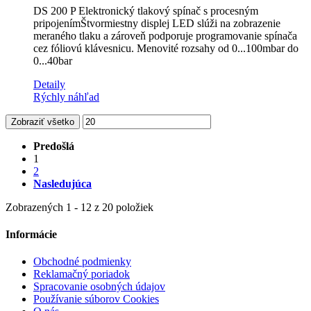
DS 200 P Elektronický tlakový spínač s procesným
pripojenímŠtvormiestny displej LED slúži na zobrazenie
meraného tlaku a zároveň podporuje programovanie spínača
cez fóliovú klávesnicu. Menovité rozsahy od 0...100mbar do
0...40bar
Detaily
Rýchly náhľad
Zobraziť všetko
Predošlá
1
2
Nasledujúca
Zobrazených 1 - 12 z 20 položiek
Informácie
Obchodné podmienky
Reklamačný poriadok
Spracovanie osobných údajov
Používanie súborov Cookies