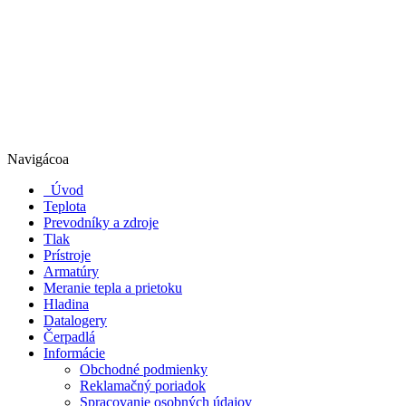
Navigácoa
Úvod
Teplota
Prevodníky a zdroje
Tlak
Prístroje
Armatúry
Meranie tepla a prietoku
Hladina
Datalogery
Čerpadlá
Informácie
Obchodné podmienky
Reklamačný poriadok
Spracovanie osobných údajov