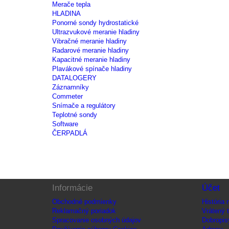
Merače tepla
HLADINA
Ponorné sondy hydrostatické
Ultrazvukové meranie hladiny
Vibračné meranie hladiny
Radarové meranie hladiny
Kapacitné meranie hladiny
Plavákové spínače hladiny
DATALOGERY
Záznamníky
Commeter
Snímače a regulátory
Teplotné sondy
Software
ČERPADLÁ
Informácie
Účet
Obchodné podmienky
História
Reklamačný poriadok
Vrátený 
Spracovanie osobných údajov
Dobropis