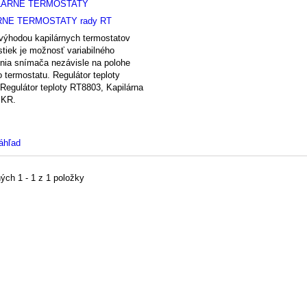
RNE TERMOSTATY rady RT
výhodou kapilárnych termostatov
stiek je možnosť variabilného
nia snímača nezávisle na polohe
 termostatu. Regulátor teploty
Regulátor teploty RT8803, Kapilárna
 KR.
áhľad
ých 1 - 1 z 1 položky