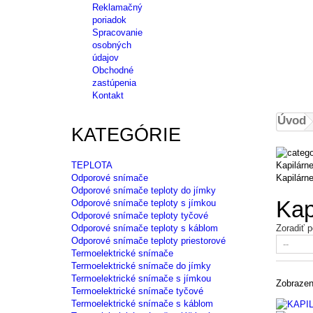
Reklamačný
poriadok
Spracovanie
osobných
údajov
Obchodné
zastúpenia
Kontakt
Úvod
KATEGÓRIE
Kapilárn
TEPLOTA
Kapilárn
Odporové snímače
Odporové snímače teploty do jímky
Kap
Odporové snímače teploty s jímkou
Odporové snímače teploty tyčové
Zoradiť p
Odporové snímače teploty s káblom
Odporové snímače teploty priestorové
Termoelektrické snímače
Termoelektrické snímače do jímky
Termoelektrické snímače s jímkou
Zobrazen
Termoelektrické snímače tyčové
Termoelektrické snímače s káblom