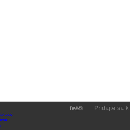
Pridajte sa 
 nákupov
tovar
y