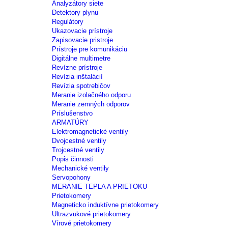
Analyzátory siete
Detektory plynu
Regulátory
Ukazovacie prístroje
Zapisovacie pristroje
Prístroje pre komunikáciu
Digitálne multimetre
Revízne prístroje
Revízia inštalácií
Revízia spotrebičov
Meranie izolačného odporu
Meranie zemných odporov
Príslušenstvo
ARMATÚRY
Elektromagnetické ventily
Dvojcestné ventily
Trojcestné ventily
Popis činnosti
Mechanické ventily
Servopohony
MERANIE TEPLA A PRIETOKU
Prietokomery
Magneticko induktívne prietokomery
Ultrazvukové prietokomery
Vírové prietokomery