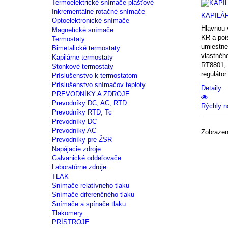
Termoelektrické snímače plášťové
Inkrementálne rotačné snímače
KAPILÁ
Optoelektronické snímače
Hlavnou 
Magnetické snímače
KR a poi
Termostaty
umiestne
Bimetalické termostaty
vlastného
Kapilárne termostaty
RT8801, 
Stonkové termostaty
regulátor
Príslušenstvo k termostatom
Príslušenstvo snímačov teploty
Detaily
PREVODNÍKY A ZDROJE
Prevodníky DC, AC, RTD
Rýchly n
Prevodníky RTD, Tc
Prevodníky DC
Prevodníky AC
Zobrazen
Prevodníky pre ŽSR
Napájacie zdroje
Galvanické oddeľovače
Laboratórne zdroje
TLAK
Snímače relatívneho tlaku
Snímače diferenčného tlaku
Snímače a spínače tlaku
Tlakomery
PRÍSTROJE