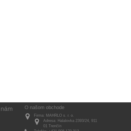
O našom obchode
k nám
Firma:
MAHRLO s. r. o.
Adresa:
Halalovka 2393/24, 911
01 Trenčín