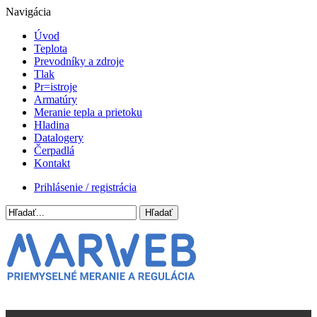
Navigácia
Úvod
Teplota
Prevodníky a zdroje
Tlak
Pr=istroje
Armatúry
Meranie tepla a prietoku
Hladina
Datalogery
Čerpadlá
Kontakt
Prihlásenie / registrácia
Hľadať