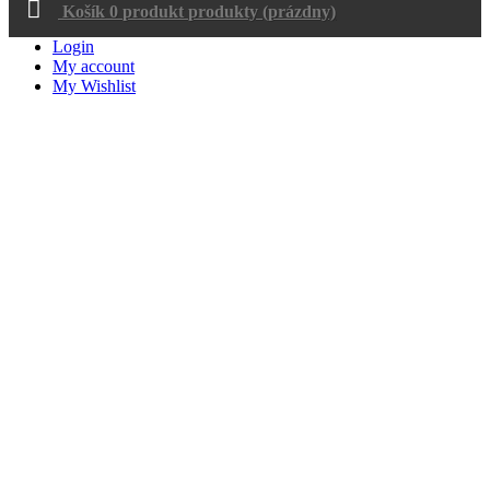
Košík
0
produkt
produkty
(prázdny)
Login
My account
My Wishlist