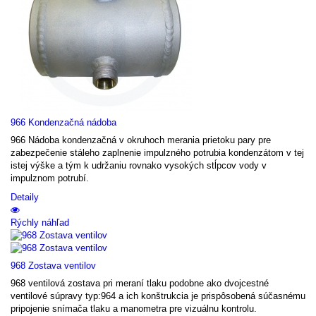
966 Kondenzačná nádoba
966 Nádoba kondenzačná v okruhoch merania prietoku pary pre
zabezpečenie stáleho zaplnenie impulzného potrubia kondenzátom v tej
istej výške a tým k udržaniu rovnako vysokých stĺpcov vody v
impulznom potrubí.
Detaily
Rýchly náhľad
968 Zostava ventilov
968 ventilová zostava pri meraní tlaku podobne ako dvojcestné
ventilové súpravy typ:964 a ich konštrukcia je prispôsobená súčasnému
pripojenie snímača tlaku a manometra pre vizuálnu kontrolu.