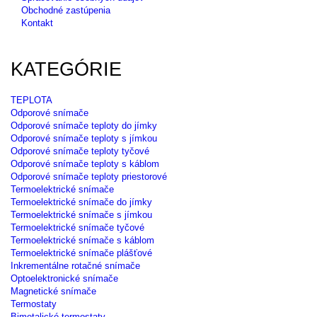
Obchodné zastúpenia
Kontakt
KATEGÓRIE
TEPLOTA
Odporové snímače
Odporové snímače teploty do jímky
Odporové snímače teploty s jímkou
Odporové snímače teploty tyčové
Odporové snímače teploty s káblom
Odporové snímače teploty priestorové
Termoelektrické snímače
Termoelektrické snímače do jímky
Termoelektrické snímače s jímkou
Termoelektrické snímače tyčové
Termoelektrické snímače s káblom
Termoelektrické snímače plášťové
Inkrementálne rotačné snímače
Optoelektronické snímače
Magnetické snímače
Termostaty
Bimetalické termostaty