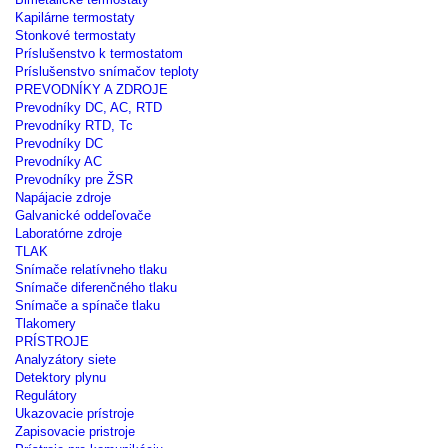
Kapilárne termostaty
Stonkové termostaty
Príslušenstvo k termostatom
Príslušenstvo snímačov teploty
PREVODNÍKY A ZDROJE
Prevodníky DC, AC, RTD
Prevodníky RTD, Tc
Prevodníky DC
Prevodníky AC
Prevodníky pre ŽSR
Napájacie zdroje
Galvanické oddeľovače
Laboratórne zdroje
TLAK
Snímače relatívneho tlaku
Snímače diferenčného tlaku
Snímače a spínače tlaku
Tlakomery
PRÍSTROJE
Analyzátory siete
Detektory plynu
Regulátory
Ukazovacie prístroje
Zapisovacie pristroje