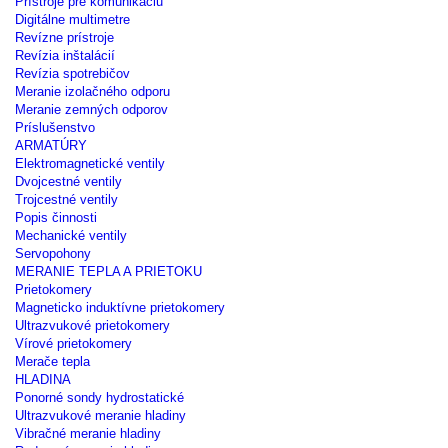
Prístroje pre komunikáciu
Digitálne multimetre
Revízne prístroje
Revízia inštalácií
Revízia spotrebičov
Meranie izolačného odporu
Meranie zemných odporov
Príslušenstvo
ARMATÚRY
Elektromagnetické ventily
Dvojcestné ventily
Trojcestné ventily
Popis činnosti
Mechanické ventily
Servopohony
MERANIE TEPLA A PRIETOKU
Prietokomery
Magneticko induktívne prietokomery
Ultrazvukové prietokomery
Vírové prietokomery
Merače tepla
HLADINA
Ponorné sondy hydrostatické
Ultrazvukové meranie hladiny
Vibračné meranie hladiny