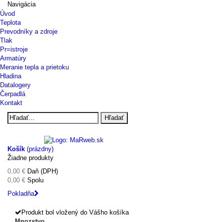
Navigácia
Úvod
Teplota
Prevodníky a zdroje
Tlak
Pr=istroje
Armatúry
Meranie tepla a prietoku
Hladina
Datalogery
Čerpadlá
Kontakt
Hľadať
Košík
(prázdny)
Žiadne produkty
0,00 €
Daň (DPH)
0,00 €
Spolu
Pokladňa
Produkt bol vložený do Vášho košíka
Mnozstvo