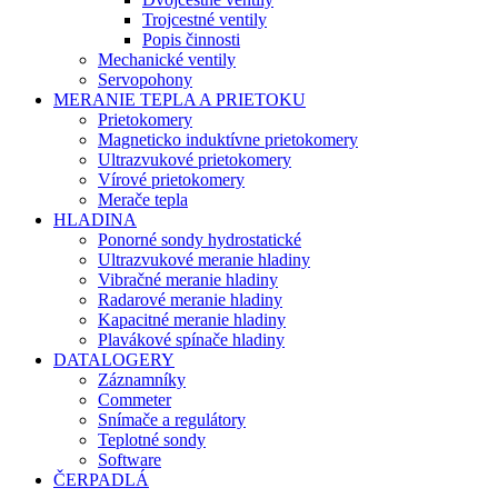
Trojcestné ventily
Popis činnosti
Mechanické ventily
Servopohony
MERANIE TEPLA A PRIETOKU
Prietokomery
Magneticko induktívne prietokomery
Ultrazvukové prietokomery
Vírové prietokomery
Merače tepla
HLADINA
Ponorné sondy hydrostatické
Ultrazvukové meranie hladiny
Vibračné meranie hladiny
Radarové meranie hladiny
Kapacitné meranie hladiny
Plavákové spínače hladiny
DATALOGERY
Záznamníky
Commeter
Snímače a regulátory
Teplotné sondy
Software
ČERPADLÁ