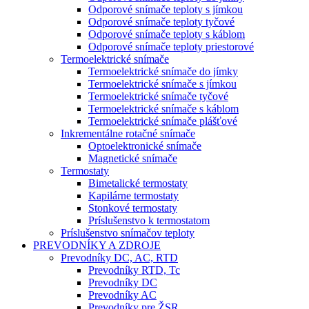
Odporové snímače teploty s jímkou
Odporové snímače teploty tyčové
Odporové snímače teploty s káblom
Odporové snímače teploty priestorové
Termoelektrické snímače
Termoelektrické snímače do jímky
Termoelektrické snímače s jímkou
Termoelektrické snímače tyčové
Termoelektrické snímače s káblom
Termoelektrické snímače plášťové
Inkrementálne rotačné snímače
Optoelektronické snímače
Magnetické snímače
Termostaty
Bimetalické termostaty
Kapilárne termostaty
Stonkové termostaty
Príslušenstvo k termostatom
Príslušenstvo snímačov teploty
PREVODNÍKY A ZDROJE
Prevodníky DC, AC, RTD
Prevodníky RTD, Tc
Prevodníky DC
Prevodníky AC
Prevodníky pre ŽSR