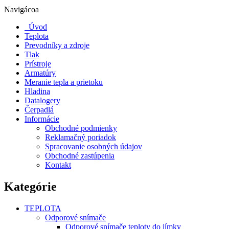
Navigácoa
Úvod
Teplota
Prevodníky a zdroje
Tlak
Prístroje
Armatúry
Meranie tepla a prietoku
Hladina
Datalogery
Čerpadlá
Informácie
Obchodné podmienky
Reklamačný poriadok
Spracovanie osobných údajov
Obchodné zastúpenia
Kontakt
Kategórie
TEPLOTA
Odporové snímače
Odporové snímače teploty do jímky