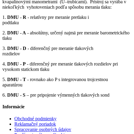
kvapalinovými manometrami (U–trubicami). Prístroj sa vyrába v
niekoľkých vyhotoveniach podľa spôsobu merania tlaku:
1.
DMU - R
- relatívny pre meranie pretlaku i
podtlaku
2.
DMU - A
- absolútny, určený najmä pre meranie barometrického
tlaku
3.
DMU - D
- diferenčný pre meranie tlakových
rozdielov
4.
DMU - P
- diferenčný pre meranie tlakových rozdielov pri
vysokom statickom tlaku
5.
DMU - T
- rovnako ako P s integrovanou trojcestnou
aparatúrou
6.
DMU - S
– pre pripojenie výmenných tlakových sond
Informácie
Obchodné podmienky
Reklamačný poriadok
Spracovanie osobných údajov