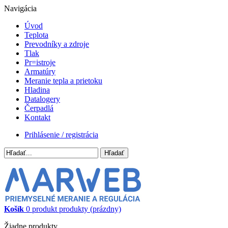
Navigácia
Úvod
Teplota
Prevodníky a zdroje
Tlak
Pr=istroje
Armatúry
Meranie tepla a prietoku
Hladina
Datalogery
Čerpadlá
Kontakt
Prihlásenie / registrácia
Hľadať
Košík
0
produkt
produkty
(prázdny)
Žiadne produkty