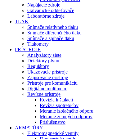
Napájacie zdroje
Galvanické oddeľovače
Laboratórne zdroje
TLAK
Snímače relatívneho tlaku
Snímače diferenčného tlaku
Snímače a spínače tlaku
Tlakomery
PRÍSTROJE
Analyzátory siete
Detektory plynu
Regulátory
Ukazovacie prístroje
Zapisovacie pristroje
Prístroje pre komunikáciu
Digitálne multimetre
Revízne prístroje
Revízia inštalácií
Revízia spotrebičov
Meranie izolačného odporu
Meranie zemných odporov
Príslušenstvo
ARMATÚRY
Elektromagnetické ventily
Dvojcestné ventily