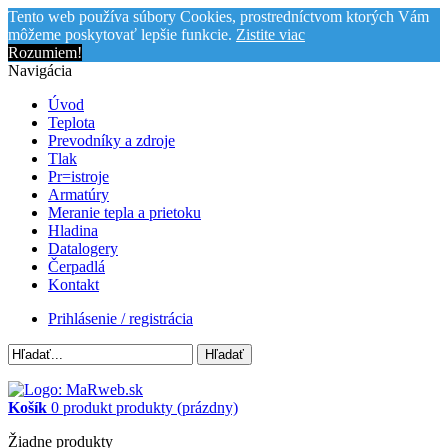
Tento web používa súbory Cookies, prostredníctvom ktorých Vám
môžeme poskytovať lepšie funkcie.
Zistite viac
Rozumiem!
Navigácia
Úvod
Teplota
Prevodníky a zdroje
Tlak
Pr=istroje
Armatúry
Meranie tepla a prietoku
Hladina
Datalogery
Čerpadlá
Kontakt
Prihlásenie / registrácia
Hľadať
Košík
0
produkt
produkty
(prázdny)
Žiadne produkty