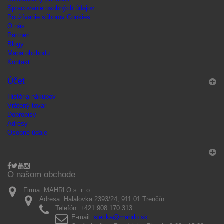
Spracovanie osobných údajov
Používanie súborov Cookies
O nás
Partneri
Blogy
Mapa obchodu
Kontakt
Účet
História nákupov
Vrátený tovar
Dobropisy
Adresy
Osobné údaje
O našom obchode
Firma:
MAHRLO s. r. o.
Adresa:
Halalovka 2393/24, 911 01 Trenčín
Telefón:
+421 908 170 313
E-mail:
slecka@mahrlo.sk