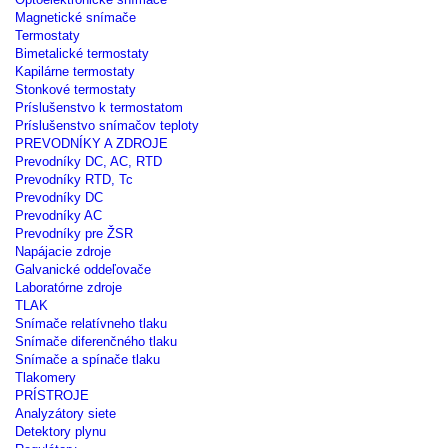
Magnetické snímače
Termostaty
Bimetalické termostaty
Kapilárne termostaty
Stonkové termostaty
Príslušenstvo k termostatom
Príslušenstvo snímačov teploty
PREVODNÍKY A ZDROJE
Prevodníky DC, AC, RTD
Prevodníky RTD, Tc
Prevodníky DC
Prevodníky AC
Prevodníky pre ŽSR
Napájacie zdroje
Galvanické oddeľovače
Laboratórne zdroje
TLAK
Snímače relatívneho tlaku
Snímače diferenčného tlaku
Snímače a spínače tlaku
Tlakomery
PRÍSTROJE
Analyzátory siete
Detektory plynu