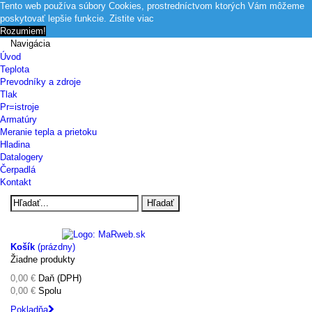
Tento web používa súbory Cookies, prostredníctvom ktorých Vám môžeme
poskytovať lepšie funkcie.
Zistite viac
Rozumiem!
Navigácia
Úvod
Teplota
Prevodníky a zdroje
Tlak
Pr=istroje
Armatúry
Meranie tepla a prietoku
Hladina
Datalogery
Čerpadlá
Kontakt
Hľadať
Košík
(prázdny)
Žiadne produkty
0,00 €
Daň (DPH)
0,00 €
Spolu
Pokladňa