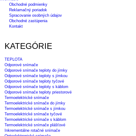
Obchodné podmienky
Reklamačný poriadok
Spracovanie osobných údajov
Obchodné zastúpenia
Kontakt
KATEGÓRIE
TEPLOTA
Odporové snímače
Odporové snímače teploty do jímky
Odporové snímače teploty s jímkou
Odporové snímače teploty tyčové
Odporové snímače teploty s káblom
Odporové snímače teploty priestorové
Termoelektrické snímače
Termoelektrické snímače do jímky
Termoelektrické snímače s jímkou
Termoelektrické snímače tyčové
Termoelektrické snímače s káblom
Termoelektrické snímače plášťové
Inkrementálne rotačné snímače
Optoelektronické snímače