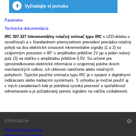
Vyžiadajte si ponuku
Parametre
Technická dokumentácia
IRC 307-327 Inkrementálny rotačný snímač typu IRC
s LED-diódou v
osvetľovači a v štandardnom priemyselnom prevedení prevádza rotačný
pohyb na dva elektrické sínusové inkrementálne signály (1 a 2) so
vzájomným posunom o 90° s amplitúdou približne 1V pp a jeden nulový
pulz (3) na otáčku s amplitúdou približne 0,5V. Sú určené pre
sprostredkovanie elektrické informácie o vzájomnej polohe dvoch
mechanických celkov, ich uhlovom natočenie alebo rotačných
pohyboch. Typické použitie snímača typu IRC je v spojení s digitálnymi
indikáciami alebo riadiacimi systémami. S výhodou je možné použiť aj
v iných zariadeniach kde je potrebná vysoká presnosť a spoľahlivosť
odmeriavanie a je požadovaný prenos signálov na väčšie vzdialenosti.
Informácie
Obchodné podmienky
Reklamačný poriadok