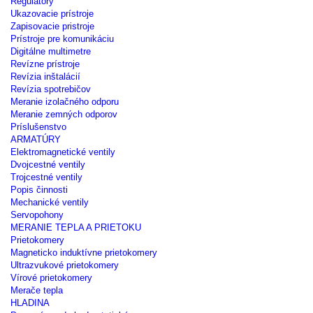
Regulátory
Ukazovacie prístroje
Zapisovacie pristroje
Prístroje pre komunikáciu
Digitálne multimetre
Revízne prístroje
Revízia inštalácií
Revízia spotrebičov
Meranie izolačného odporu
Meranie zemných odporov
Príslušenstvo
ARMATÚRY
Elektromagnetické ventily
Dvojcestné ventily
Trojcestné ventily
Popis činnosti
Mechanické ventily
Servopohony
MERANIE TEPLA A PRIETOKU
Prietokomery
Magneticko induktívne prietokomery
Ultrazvukové prietokomery
Vírové prietokomery
Merače tepla
HLADINA