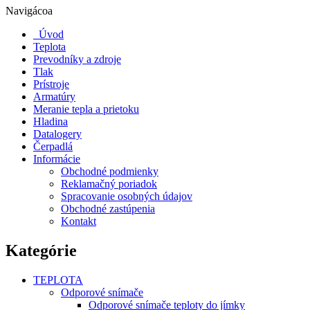
Navigácoa
Úvod
Teplota
Prevodníky a zdroje
Tlak
Prístroje
Armatúry
Meranie tepla a prietoku
Hladina
Datalogery
Čerpadlá
Informácie
Obchodné podmienky
Reklamačný poriadok
Spracovanie osobných údajov
Obchodné zastúpenia
Kontakt
Kategórie
TEPLOTA
Odporové snímače
Odporové snímače teploty do jímky