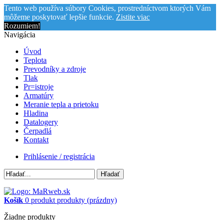
Tento web používa súbory Cookies, prostredníctvom ktorých Vám
môžeme poskytovať lepšie funkcie.
Zistite viac
Rozumiem!
Navigácia
Úvod
Teplota
Prevodníky a zdroje
Tlak
Pr=istroje
Armatúry
Meranie tepla a prietoku
Hladina
Datalogery
Čerpadlá
Kontakt
Prihlásenie / registrácia
Hľadať
Košík
0
produkt
produkty
(prázdny)
Žiadne produkty