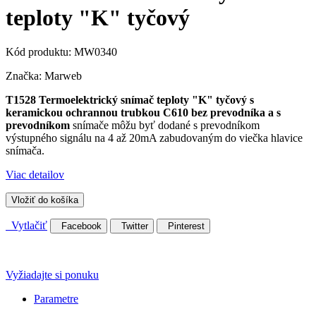
teploty "K" tyčový
Kód produktu:
MW0340
Značka:
Marweb
T1528 Termoelektrický snímač teploty "K" tyčový s
keramickou ochrannou trubkou C610 bez prevodníka a s
prevodníkom
snímače môžu byť dodané s prevodníkom
výstupného signálu na 4 až 20mA zabudovaným do viečka hlavice
snímača.
Viac detailov
Vložiť do košíka
Vytlačiť
Facebook
Twitter
Pinterest
Vyžiadajte si ponuku
Parametre