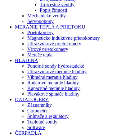
Trojcestné ventily
Popis činnosti
Mechanické ventily
Servopohony
MERANIE TEPLA A PRIETOKU
Prietokomery
Magneticko induktívne prietokomery
Ultrazvukové prietokomery
Vírové prietokomery
Merače tepla
HLADINA
Ponorné sondy hydrostatické
Ultrazvukové meranie hladiny
Vibračné meranie hladiny
Radarové meranie hladiny
Kapacitné meranie hladiny
Plavákové spínače hladiny
DATALOGERY
Záznamníky
Commeter
Snímače a regulátory
Teplotné sondy
Software
ČERPADLÁ