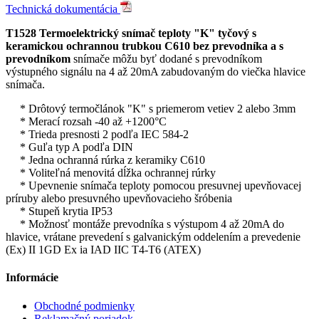
Technická dokumentácia
T1528 Termoelektrický snímač teploty "K" tyčový s
keramickou ochrannou trubkou C610 bez prevodníka a s
prevodníkom
snímače môžu byť dodané s prevodníkom
výstupného signálu na 4 až 20mA zabudovaným do viečka hlavice
snímača.
* Drôtový termočlánok "K" s priemerom vetiev 2 alebo 3mm
* Merací rozsah -40 až +1200°C
* Trieda presnosti 2 podľa IEC 584-2
* Guľa typ A podľa DIN
* Jedna ochranná rúrka z keramiky C610
* Voliteľná menovitá dĺžka ochrannej rúrky
* Upevnenie snímača teploty pomocou presuvnej upevňovacej
príruby alebo presuvného upevňovacieho šróbenia
* Stupeň krytia IP53
* Možnosť montáže prevodníka s výstupom 4 až 20mA do
hlavice, vrátane prevedení s galvanickým oddelením a prevedenie
(Ex) II 1GD Ex ia IAD IIC T4-T6 (ATEX)
Informácie
Obchodné podmienky
Reklamačný poriadok