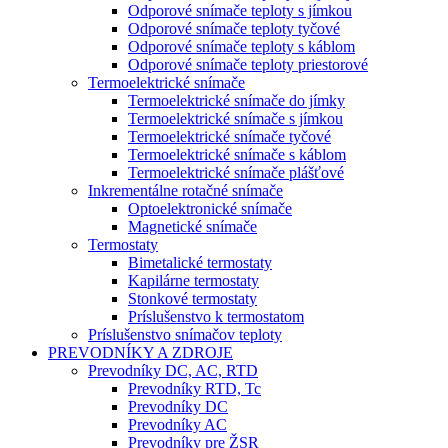
Odporové snímače teploty s jímkou
Odporové snímače teploty tyčové
Odporové snímače teploty s káblom
Odporové snímače teploty priestorové
Termoelektrické snímače
Termoelektrické snímače do jímky
Termoelektrické snímače s jímkou
Termoelektrické snímače tyčové
Termoelektrické snímače s káblom
Termoelektrické snímače plášťové
Inkrementálne rotačné snímače
Optoelektronické snímače
Magnetické snímače
Termostaty
Bimetalické termostaty
Kapilárne termostaty
Stonkové termostaty
Príslušenstvo k termostatom
Príslušenstvo snímačov teploty
PREVODNÍKY A ZDROJE
Prevodníky DC, AC, RTD
Prevodníky RTD, Tc
Prevodníky DC
Prevodníky AC
Prevodníky pre ŽSR