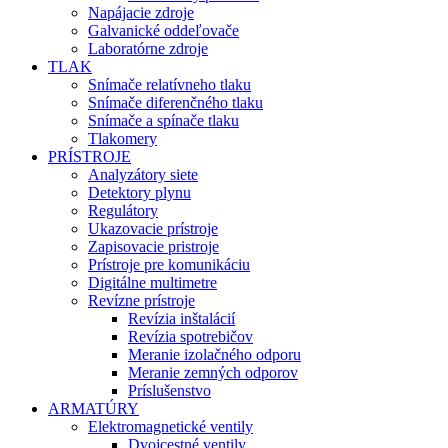
Napájacie zdroje
Galvanické oddeľovače
Laboratórne zdroje
TLAK
Snímače relatívneho tlaku
Snímače diferenčného tlaku
Snímače a spínače tlaku
Tlakomery
PRÍSTROJE
Analyzátory siete
Detektory plynu
Regulátory
Ukazovacie prístroje
Zapisovacie pristroje
Prístroje pre komunikáciu
Digitálne multimetre
Revízne prístroje
Revízia inštalácií
Revízia spotrebičov
Meranie izolačného odporu
Meranie zemných odporov
Príslušenstvo
ARMATÚRY
Elektromagnetické ventily
Dvojcestné ventily