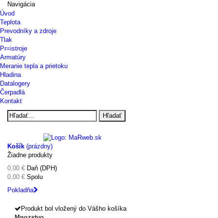
Navigácia
Úvod
Teplota
Prevodníky a zdroje
Tlak
Pr=istroje
Armatúry
Meranie tepla a prietoku
Hladina
Datalogery
Čerpadlá
Kontakt
Hľadať
Košík
(prázdny)
Žiadne produkty
0,00 €
Daň (DPH)
0,00 €
Spolu
Pokladňa
Produkt bol vložený do Vášho košíka
Mnozstvo