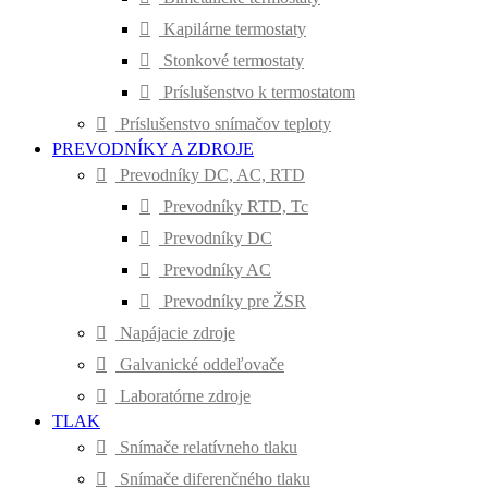
Kapilárne termostaty
Stonkové termostaty
Príslušenstvo k termostatom
Príslušenstvo snímačov teploty
PREVODNÍKY A ZDROJE
Prevodníky DC, AC, RTD
Prevodníky RTD, Tc
Prevodníky DC
Prevodníky AC
Prevodníky pre ŽSR
Napájacie zdroje
Galvanické oddeľovače
Laboratórne zdroje
TLAK
Snímače relatívneho tlaku
Snímače diferenčného tlaku