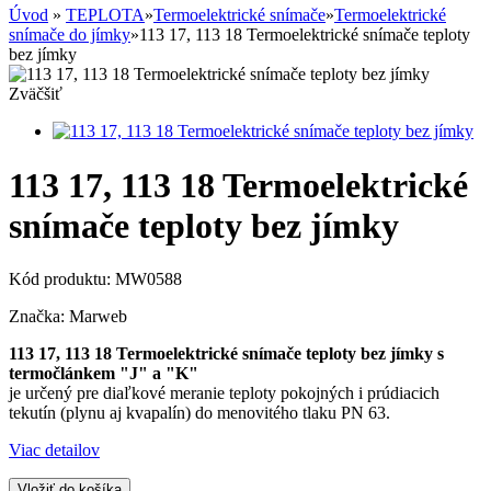
Úvod
»
TEPLOTA
»
Termoelektrické snímače
»
Termoelektrické
snímače do jímky
»
113 17, 113 18 Termoelektrické snímače teploty
bez jímky
Zväčšiť
113 17, 113 18 Termoelektrické
snímače teploty bez jímky
Kód produktu:
MW0588
Značka:
Marweb
113 17, 113 18 Termoelektrické snímače teploty bez jímky s
termočlánkem "J" a "K"
je určený pre diaľkové meranie teploty pokojných i prúdiacich
tekutín (plynu aj kvapalín) do menovitého tlaku PN 63.
Viac detailov
Vložiť do košíka