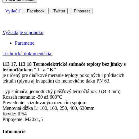
Vytlačiť
Facebook
Twitter
Pinterest
Vyžiadajte si ponuku
Parametre
Technická dokumentácia
113 17, 113 18 Termoelektrické snímače teploty bez jímky s
termočlánkem "J" a "K"
je určený pre diaľkové meranie teploty pokojných i prúdiacich
tekutín (plynu aj kvapalín) do menovitého tlaku PN 63.
Typ snímača: jednoduchý plášťový termočlánok J (Ø 3 mm)
Rozsah merania: -50 až 600°C
Prevedenie: s izolovaným meracím spojom
Menovitá dĺžka L: 100, 160, 250, 400, 630mm
Krytie: IP54
Pripojenie: M20x1,5
Informácie