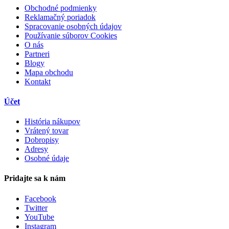
Obchodné podmienky
Reklamačný poriadok
Spracovanie osobných údajov
Používanie súborov Cookies
O nás
Partneri
Blogy
Mapa obchodu
Kontakt
Účet
História nákupov
Vrátený tovar
Dobropisy
Adresy
Osobné údaje
Pridajte sa k nám
Facebook
Twitter
YouTube
Instagram