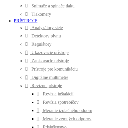
Snímače a spínače tlaku
Tlakomery
PRÍSTROJE
Analyzátory siete
Detektory plynu
Regulátory
Ukazovacie prístroje
Zapisovacie pristroje
Prístroje pre komunikáciu
Digitálne multimetre
Revízne prístroje
Revízia inštalácií
Revízia spotrebičov
Meranie izolačného odporu
Meranie zemných odporov
Príslušenstvo