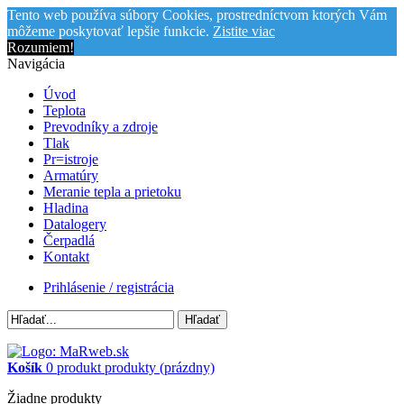
Tento web používa súbory Cookies, prostredníctvom ktorých Vám
môžeme poskytovať lepšie funkcie.
Zistite viac
Rozumiem!
Navigácia
Úvod
Teplota
Prevodníky a zdroje
Tlak
Pr=istroje
Armatúry
Meranie tepla a prietoku
Hladina
Datalogery
Čerpadlá
Kontakt
Prihlásenie / registrácia
Hľadať
Košík
0
produkt
produkty
(prázdny)
Žiadne produkty