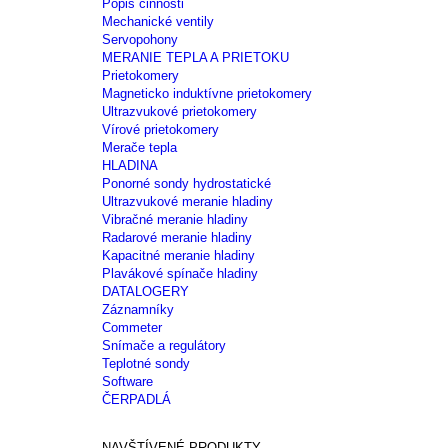
Popis činnosti
Mechanické ventily
Servopohony
MERANIE TEPLA A PRIETOKU
Prietokomery
Magneticko induktívne prietokomery
Ultrazvukové prietokomery
Vírové prietokomery
Merače tepla
HLADINA
Ponorné sondy hydrostatické
Ultrazvukové meranie hladiny
Vibračné meranie hladiny
Radarové meranie hladiny
Kapacitné meranie hladiny
Plavákové spínače hladiny
DATALOGERY
Záznamníky
Commeter
Snímače a regulátory
Teplotné sondy
Software
ČERPADLÁ
NAVŠTÍVENÉ PRODUKTY