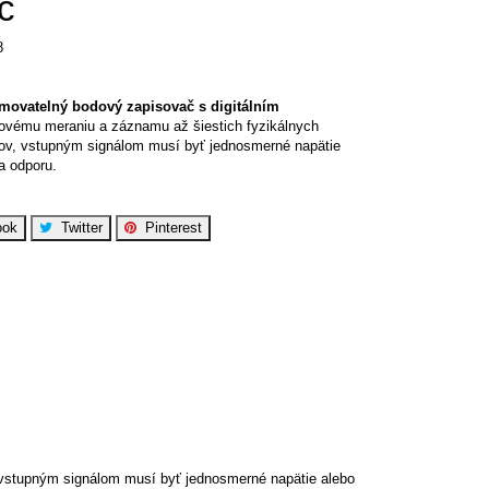
č
8
ovatelný bodový zapisovač s digitálním
kovému meraniu a záznamu až šiestich fyzikálnych
hov, vstupným signálom musí byť jednosmerné napätie
a odporu.
ok
Twitter
Pinterest
, vstupným signálom musí byť jednosmerné napätie alebo