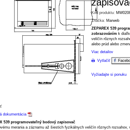
zapisova
Kód produktu:
MW020
Značka:
Marweb
ZEPAREX 539 program
zobrazováním
k diaľ
veličín rôznych rozsa
alebo prúd alebo zmen
Viac detailov
Vytlačiť
Facebo
Vyžiadajte si ponuku
Parametre
ť
ká dokumentácia
 539 programovateľný bodový zapisovač
kovému merania a záznamu až šiestich fyzikálnych veličín rôznych rozsahov