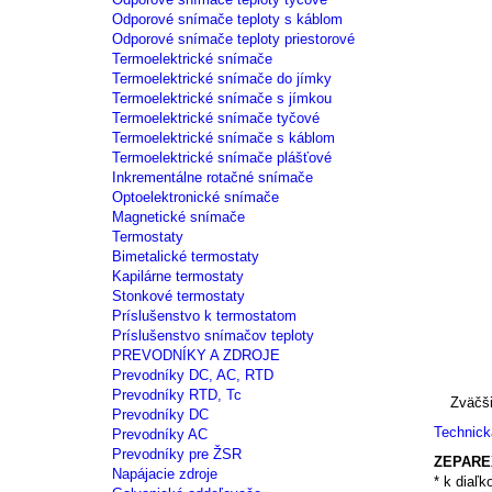
Odporové snímače teploty s káblom
Odporové snímače teploty priestorové
Termoelektrické snímače
Termoelektrické snímače do jímky
Termoelektrické snímače s jímkou
Termoelektrické snímače tyčové
Termoelektrické snímače s káblom
Termoelektrické snímače plášťové
Inkrementálne rotačné snímače
Optoelektronické snímače
Magnetické snímače
Termostaty
Bimetalické termostaty
Kapilárne termostaty
Stonkové termostaty
Príslušenstvo k termostatom
Príslušenstvo snímačov teploty
PREVODNÍKY A ZDROJE
Prevodníky DC, AC, RTD
Prevodníky RTD, Tc
Zväčši
Prevodníky DC
Technic
Prevodníky AC
Prevodníky pre ŽSR
ZEPAREX
Napájacie zdroje
* k diaľ