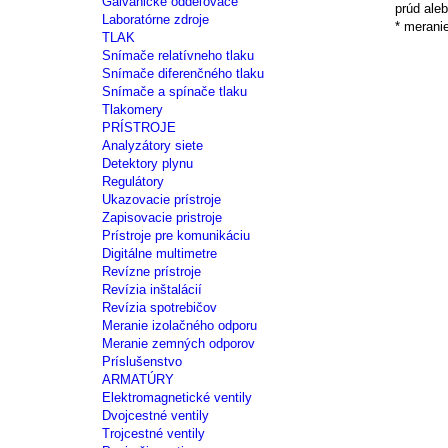
Galvanické oddeľovače
prúd ale
Laboratórne zdroje
* merani
TLAK
Snímače relatívneho tlaku
Snímače diferenčného tlaku
Snímače a spínače tlaku
Tlakomery
PRÍSTROJE
Analyzátory siete
Detektory plynu
Regulátory
Ukazovacie prístroje
Zapisovacie pristroje
Prístroje pre komunikáciu
Digitálne multimetre
Revízne prístroje
Revízia inštalácií
Revízia spotrebičov
Meranie izolačného odporu
Meranie zemných odporov
Príslušenstvo
ARMATÚRY
Elektromagnetické ventily
Dvojcestné ventily
Trojcestné ventily