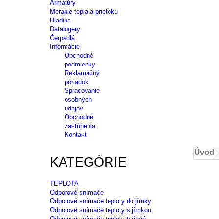
Armatúry
Meranie tepla a prietoku
Hladina
Datalogery
Čerpadlá
Informácie
Obchodné
podmienky
Reklamačný
poriadok
Spracovanie
osobných
údajov
Obchodné
zastúpenia
Kontakt
Úvod
KATEGÓRIE
TEPLOTA
Odporové snímače
Odporové snímače teploty do jímky
Odporové snímače teploty s jímkou
Odporové snímače teploty tyčové