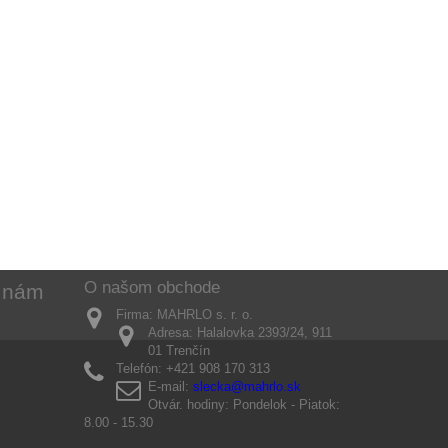
O našom obchode
k nám
Firma:
MAHRLO s. r. o.
Adresa:
Halalovka 2393/24, 911
01 Trenčín
Telefón:
+421 908 170 313
E-mail:
slecka@mahrlo.sk
Otvár. hodiny:
Pondelok - Piatok:
8.00 - 15.30