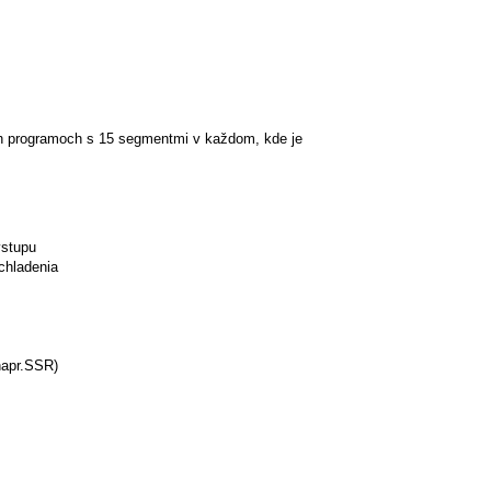
ch programoch s 15 segmentmi v každom, kde je
vstupu
 chladenia
napr.SSR)