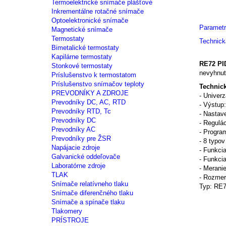
Termoelektrické snímače plášťové
Inkrementálne rotačné snímače
Optoelektronické snímače
Parametr
Magnetické snímače
Termostaty
Technic
Bimetalické termostaty
Kapilárne termostaty
RE72 PID
Stonkové termostaty
nevyhnutn
Príslušenstvo k termostatom
Príslušenstvo snímačov teploty
Technick
PREVODNÍKY A ZDROJE
- Univerz
Prevodníky DC, AC, RTD
- Výstup:
Prevodníky RTD, Tc
- Nastav
Prevodníky DC
- Regulác
Prevodníky AC
- Progra
Prevodníky pre ŽSR
- 8 typo
Napájacie zdroje
- Funkci
Galvanické oddeľovače
- Funkci
Laboratórne zdroje
- Meranie
TLAK
- Rozme
Snímače relatívneho tlaku
Typ: RE
Snímače diferenčného tlaku
Snímače a spínače tlaku
Tlakomery
PRÍSTROJE