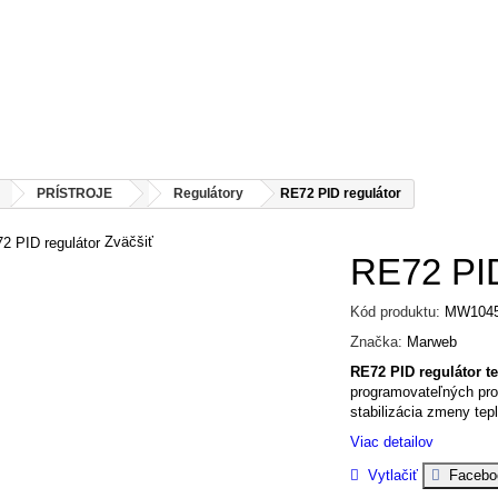
PRÍSTROJE
Regulátory
RE72 PID regulátor
Zväčšiť
RE72 PID
Kód produktu:
MW104
Značka:
Marweb
RE72 PID regulátor te
programovateľných pr
stabilizácia zmeny tepl
Viac detailov
Vytlačiť
Facebo