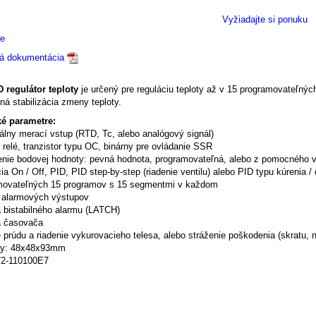
Vyžiadajte si ponuku
e
ká dokumentácia
 regulátor teploty
je určený pre reguláciu teploty až v 15 programovateľný
á stabilizácia zmeny teploty.
é parametre:
álny merací vstup (RTD, Tc, alebo analógový signál)
 relé, tranzistor typu OC, binárny pre ovládanie SSR
enie bodovej hodnoty: pevná hodnota, programovateľná, alebo z pomocného 
ia On / Off, PID, PID step-by-step (riadenie ventilu) alebo PID typu kúrenia /
movateľných 15 programov s 15 segmentmi v každom
v alarmových výstupov
a bistabilného alarmu (LATCH)
a časovača
 prúdu a riadenie vykurovacieho telesa, alebo stráženie poškodenia (skratu, 
ry: 48x48x93mm
72-110100E7