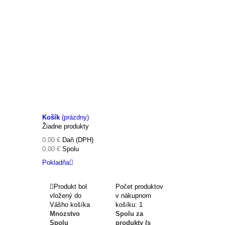
Košík
(prázdny)
Žiadne produkty
0,00 €
Daň (DPH)
0,00 €
Spolu
Pokladňa
Produkt bol
Počet produktov
vložený do
v nákupnom
Vášho košíka
košíku: 1
Mnozstvo
Spolu za
Spolu
produkty (s