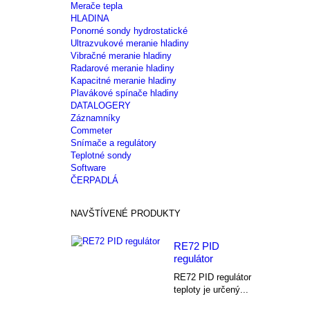
Merače tepla
HLADINA
Ponorné sondy hydrostatické
Ultrazvukové meranie hladiny
Vibračné meranie hladiny
Radarové meranie hladiny
Kapacitné meranie hladiny
Plavákové spínače hladiny
DATALOGERY
Záznamníky
Commeter
Snímače a regulátory
Teplotné sondy
Software
ČERPADLÁ
NAVŠTÍVENÉ PRODUKTY
RE72 PID
regulátor
RE72 PID regulátor
teploty je určený...