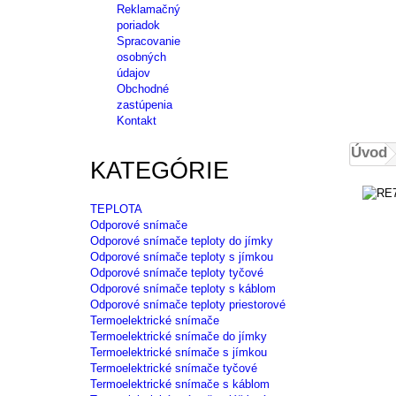
Reklamačný
poriadok
Spracovanie
osobných
údajov
Obchodné
zastúpenia
Kontakt
Úvod
KATEGÓRIE
TEPLOTA
Odporové snímače
Odporové snímače teploty do jímky
Odporové snímače teploty s jímkou
Odporové snímače teploty tyčové
Odporové snímače teploty s káblom
Odporové snímače teploty priestorové
Termoelektrické snímače
Termoelektrické snímače do jímky
Termoelektrické snímače s jímkou
Termoelektrické snímače tyčové
Termoelektrické snímače s káblom