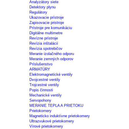
Analyzátory siete
Detektory plynu
Regulátory
Ukazovacie prístroje
Zapisovacie pristroje
Prístroje pre komunikáciu
Digitálne multimetre
Revízne prístroje
Revízia inštalácií
Revízia spotrebičov
Meranie izolačného odporu
Meranie zemných odporov
Príslušenstvo
ARMATÚRY
Elektromagnetické ventily
Dvojcestné ventily
Trojcestné ventily
Popis činnosti
Mechanické ventily
Servopohony
MERANIE TEPLA A PRIETOKU
Prietokomery
Magneticko induktívne prietokomery
Ultrazvukové prietokomery
Vírové prietokomery