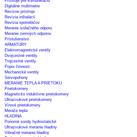
Prístroje pre komunikáciu
Digitálne multimetre
Revízne prístroje
Revízia inštalácií
Revízia spotrebičov
Meranie izolačného odporu
Meranie zemných odporov
Príslušenstvo
ARMATÚRY
Elektromagnetické ventily
Dvojcestné ventily
Trojcestné ventily
Popis činnosti
Mechanické ventily
Servopohony
MERANIE TEPLA A PRIETOKU
Prietokomery
Magneticko induktívne prietokomery
Ultrazvukové prietokomery
Vírové prietokomery
Merače tepla
HLADINA
Ponorné sondy hydrostatické
Ultrazvukové meranie hladiny
Vibračné meranie hladiny