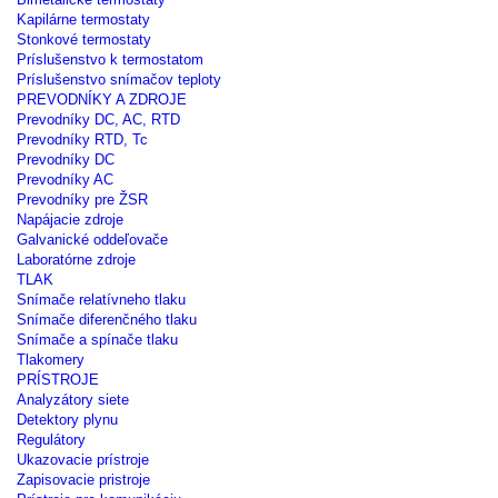
Kapilárne termostaty
Stonkové termostaty
Príslušenstvo k termostatom
Príslušenstvo snímačov teploty
PREVODNÍKY A ZDROJE
Prevodníky DC, AC, RTD
Prevodníky RTD, Tc
Prevodníky DC
Prevodníky AC
Prevodníky pre ŽSR
Napájacie zdroje
Galvanické oddeľovače
Laboratórne zdroje
TLAK
Snímače relatívneho tlaku
Snímače diferenčného tlaku
Snímače a spínače tlaku
Tlakomery
PRÍSTROJE
Analyzátory siete
Detektory plynu
Regulátory
Ukazovacie prístroje
Zapisovacie pristroje