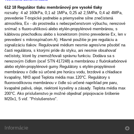
612 18
Regulátor tlaku membránový pre vysoké tlaky
rozsahy: 4 až 160kPa, 0,1 až 1MPa, 0,25 až 2,5MPa, 0,4 až 4MPa,
prevedenie T-tropické podnebie a priemyselne silne znečistená
atmosféra, Ex - do prostredia s nebezpečenstvom výbuchu, nerezové
snímač s fluoro-uhlíkovú alebo etylén-propylénové membránou, s
káblovou priechodkou alebo s konektorom (mimo prevedenie Ex, len v
prevedení s mikrospínačom A). Hlavné použitie je pre reguláciu a
signalizáciu tlakov. Regulované médium nesmie agresívne pôsobiť na
časti regulátora, s ktorými príde do styku, ani nesmie obsahovať
nečistoty, ktoré by znemožňovali správnu funkciu. Dodáva sa s
nerezovým čidlom (oceľ STN 417248) a membránou z fluórokarbónové
alebo etylén-propylénové
gumy
.Regulátory s etylén-propylénové
membránou v čidle sú určené pre horúcu vodu, brzdové a chladiace
kvapaliny, NH3 apod Teplota média max.120°C. Regulátory s
fluorovodíkovou membránou v čidle sú určené napríklad pre paru,
kvapalné palivá, oleje, niektoré kyseliny a zásady. Teplota média max
200°C. Ako príslušenstvo je možné objednať pripojovacie šróbenie
M20x1, 5 viď. "Príslušenstvo".
Informácie