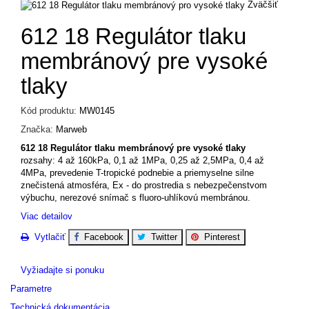
Zväčšiť
612 18 Regulátor tlaku
membránový pre vysoké
tlaky
Kód produktu:
MW0145
Značka:
Marweb
612 18
Regulátor tlaku membránový pre vysoké tlaky
rozsahy: 4 až 160kPa, 0,1 až 1MPa, 0,25 až 2,5MPa, 0,4 až
4MPa, prevedenie T-tropické podnebie a priemyselne silne
znečistená atmosféra, Ex - do prostredia s nebezpečenstvom
výbuchu, nerezové snímač s fluoro-uhlíkovú membránou.
Viac detailov
Vytlačiť
Facebook
Twitter
Pinterest
Vyžiadajte si ponuku
Parametre
Technická dokumentácia