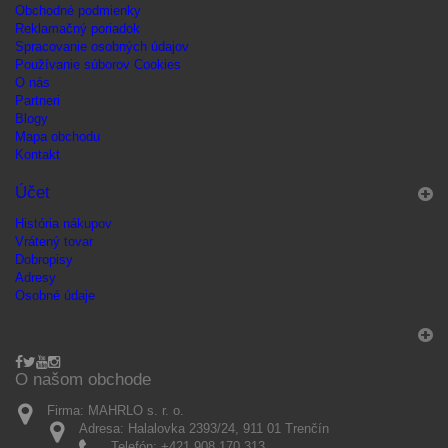
Obchodné podmienky
Reklamačný poriadok
Spracovanie osobných údajov
Používanie súborov Cookies
O nás
Partneri
Blogy
Mapa obchodu
Kontakt
Účet
História nákupov
Vrátený tovar
Dobropisy
Adresy
Osobné údaje
O našom obchode
Firma:
MAHRLO s. r. o.
Adresa:
Halalovka 2393/24, 911 01 Trenčín
Telefón:
+421 908 170 313