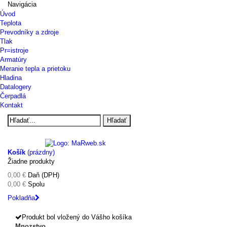
Navigácia
Úvod
Teplota
Prevodníky a zdroje
Tlak
Pr=istroje
Armatúry
Meranie tepla a prietoku
Hladina
Datalogery
Čerpadlá
Kontakt
Hľadať
Košík
(prázdny)
Žiadne produkty
0,00 €
Daň (DPH)
0,00 €
Spolu
Pokladňa
Produkt bol vložený do Vášho košíka
Mnozstvo