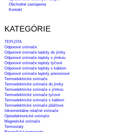
Obchodné zastúpenia
Kontakt
KATEGÓRIE
TEPLOTA
Odporové snímače
Odporové snímače teploty do jímky
Odporové snímače teploty s jímkou
Odporové snímače teploty tyčové
Odporové snímače teploty s káblom
Odporové snímače teploty priestorové
Termoelektrické snímače
Termoelektrické snímače do jímky
Termoelektrické snímače s jímkou
Termoelektrické snímače tyčové
Termoelektrické snímače s káblom
Termoelektrické snímače plášťové
Inkrementálne rotačné snímače
Optoelektronické snímače
Magnetické snímače
Termostaty
Bimetalické termostaty