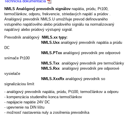
Technická dokumentácia
NMLS Analógový prevodník signálov
napätia, prúdu, Pt100,
termočlánkov, odporu, frekvencie, striedavých napätí a prúdov .
Analógový prevodník NMLS.U umožňuje prevod definovaného
vstupného napäťového alebo prúdového signálu na normalizovaný
napäťový alebo prúdový výstupný signál.
Prevodník analógový
NMLS.xx typy:
NMLS.Uxx
analógový prevodník napätia a prúdu
DC
NMLS.PTxx
analógový prevodník pre odporové
snímače Pt100
NMLS.Txx
analógový prevodník pre termočlánky
NMLS.Rxx
analógový prevodník pre odporové
vysielače
NMLS.XxxRx
analógový prevodník so
signalizáciou limít
- analógový prevodník napätia, prúdu, Pt100, termočlánkov a odporu
- kompenzácia studeného konca termočlánkov
- napájacie napätie 24V DC
- upevnenie na DIN lištu
- možnosť nastavenia nuly a zosilnenia prevodníka