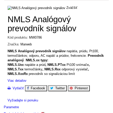
Zväčšiť
NMLS Analógový
prevodník signálov
Kód produktu:
MW0786
Značka:
Marweb
NMLS Analógový prevodník signálov
napätia, prúdu, Pt100,
termočlánkov, odporu, AC napätí a prúdov, frekvencie.
Prevodník
analógový NMLS.xx typy:
NMLS.Uxx
napätie a prúd
, NMLS.PTxx
Pt100 snímače
,
NMLS.Txx
termočlánky
, NMLS.Rxx
odporový vysielač
,
NMLS.XxxRx
prevodník so signalizáciou limít
Viac detailov
Vytlačiť
Facebook
Twitter
Pinterest
Vyžiadajte si ponuku
Parametre