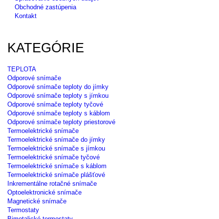
Obchodné zastúpenia
Kontakt
KATEGÓRIE
TEPLOTA
Odporové snímače
Odporové snímače teploty do jímky
Odporové snímače teploty s jímkou
Odporové snímače teploty tyčové
Odporové snímače teploty s káblom
Odporové snímače teploty priestorové
Termoelektrické snímače
Termoelektrické snímače do jímky
Termoelektrické snímače s jímkou
Termoelektrické snímače tyčové
Termoelektrické snímače s káblom
Termoelektrické snímače plášťové
Inkrementálne rotačné snímače
Optoelektronické snímače
Magnetické snímače
Termostaty
Bimetalické termostaty