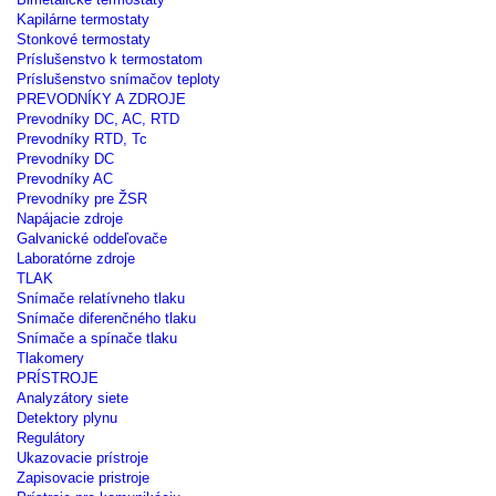
Kapilárne termostaty
Stonkové termostaty
Príslušenstvo k termostatom
Príslušenstvo snímačov teploty
PREVODNÍKY A ZDROJE
Prevodníky DC, AC, RTD
Prevodníky RTD, Tc
Prevodníky DC
Prevodníky AC
Prevodníky pre ŽSR
Napájacie zdroje
Galvanické oddeľovače
Laboratórne zdroje
TLAK
Snímače relatívneho tlaku
Snímače diferenčného tlaku
Snímače a spínače tlaku
Tlakomery
PRÍSTROJE
Analyzátory siete
Detektory plynu
Regulátory
Ukazovacie prístroje
Zapisovacie pristroje