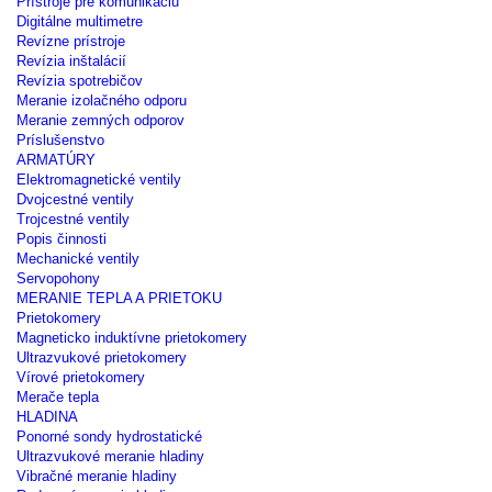
Prístroje pre komunikáciu
Digitálne multimetre
Revízne prístroje
Revízia inštalácií
Revízia spotrebičov
Meranie izolačného odporu
Meranie zemných odporov
Príslušenstvo
ARMATÚRY
Elektromagnetické ventily
Dvojcestné ventily
Trojcestné ventily
Popis činnosti
Mechanické ventily
Servopohony
MERANIE TEPLA A PRIETOKU
Prietokomery
Magneticko induktívne prietokomery
Ultrazvukové prietokomery
Vírové prietokomery
Merače tepla
HLADINA
Ponorné sondy hydrostatické
Ultrazvukové meranie hladiny
Vibračné meranie hladiny