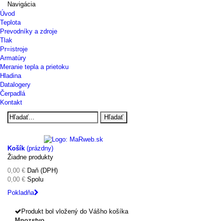
Navigácia
Úvod
Teplota
Prevodníky a zdroje
Tlak
Pr=istroje
Armatúry
Meranie tepla a prietoku
Hladina
Datalogery
Čerpadlá
Kontakt
Hľadať
Košík
(prázdny)
Žiadne produkty
0,00 €
Daň (DPH)
0,00 €
Spolu
Pokladňa
Produkt bol vložený do Vášho košíka
Mnozstvo