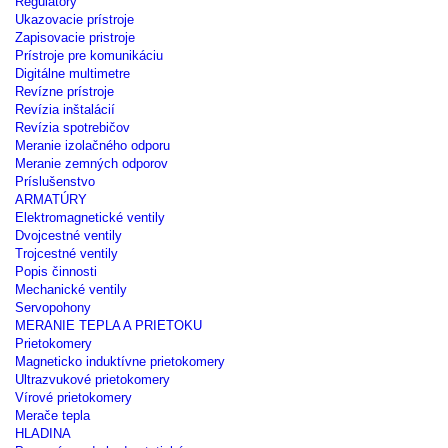
Regulátory
Ukazovacie prístroje
Zapisovacie pristroje
Prístroje pre komunikáciu
Digitálne multimetre
Revízne prístroje
Revízia inštalácií
Revízia spotrebičov
Meranie izolačného odporu
Meranie zemných odporov
Príslušenstvo
ARMATÚRY
Elektromagnetické ventily
Dvojcestné ventily
Trojcestné ventily
Popis činnosti
Mechanické ventily
Servopohony
MERANIE TEPLA A PRIETOKU
Prietokomery
Magneticko induktívne prietokomery
Ultrazvukové prietokomery
Vírové prietokomery
Merače tepla
HLADINA