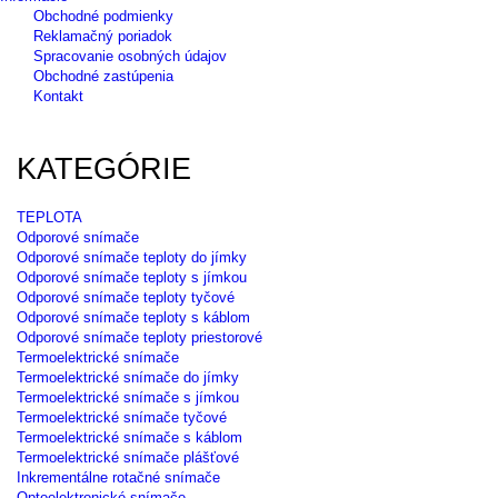
Obchodné podmienky
Reklamačný poriadok
Spracovanie osobných údajov
Obchodné zastúpenia
Kontakt
KATEGÓRIE
TEPLOTA
Odporové snímače
Odporové snímače teploty do jímky
Odporové snímače teploty s jímkou
Odporové snímače teploty tyčové
Odporové snímače teploty s káblom
Odporové snímače teploty priestorové
Termoelektrické snímače
Termoelektrické snímače do jímky
Termoelektrické snímače s jímkou
Termoelektrické snímače tyčové
Termoelektrické snímače s káblom
Termoelektrické snímače plášťové
Inkrementálne rotačné snímače
Optoelektronické snímače