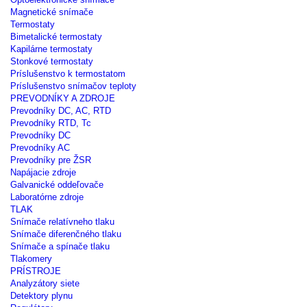
Magnetické snímače
Termostaty
Bimetalické termostaty
Kapilárne termostaty
Stonkové termostaty
Príslušenstvo k termostatom
Príslušenstvo snímačov teploty
PREVODNÍKY A ZDROJE
Prevodníky DC, AC, RTD
Prevodníky RTD, Tc
Prevodníky DC
Prevodníky AC
Prevodníky pre ŽSR
Napájacie zdroje
Galvanické oddeľovače
Laboratórne zdroje
TLAK
Snímače relatívneho tlaku
Snímače diferenčného tlaku
Snímače a spínače tlaku
Tlakomery
PRÍSTROJE
Analyzátory siete
Detektory plynu