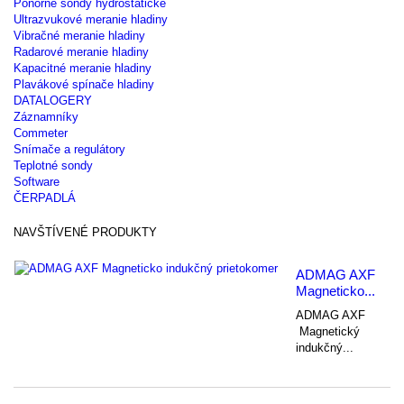
Ponorné sondy hydrostatické
Ultrazvukové meranie hladiny
Vibračné meranie hladiny
Radarové meranie hladiny
Kapacitné meranie hladiny
Plavákové spínače hladiny
DATALOGERY
Záznamníky
Commeter
Snímače a regulátory
Teplotné sondy
Software
ČERPADLÁ
NAVŠTÍVENÉ PRODUKTY
ADMAG AXF
Magneticko...
ADMAG AXF
Magnetický
indukčný...