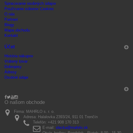
Spracovanie osobných údajov
Používanie súborov Cookies
O nás
Partneri
Blogy
Mapa obchodu
Kontakt
Účet
História nákupov
Vrátený tovar
Dobropisy
Adresy
Osobné údaje
O našom obchode
Firma:
MAHRLO s. r. o.
Adresa:
Halalovka 2393/24, 911 01 Trenčín
Telefón:
+421 908 170 313
E-mail:
slecka@mahrlo.sk
Otvár. hodiny:
Pondelok - Piatok: 8.00 - 15.30