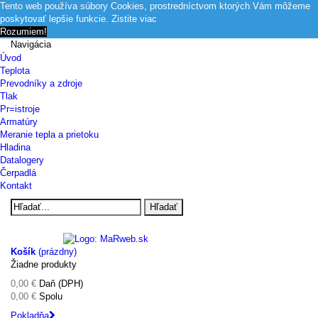
Tento web používa súbory Cookies, prostredníctvom ktorých Vám môžeme
poskytovať lepšie funkcie.
Zistite viac
Rozumiem!
Navigácia
Úvod
Teplota
Prevodníky a zdroje
Tlak
Pr=istroje
Armatúry
Meranie tepla a prietoku
Hladina
Datalogery
Čerpadlá
Kontakt
Hľadať
Košík
(prázdny)
Žiadne produkty
0,00 €
Daň (DPH)
0,00 €
Spolu
Pokladňa