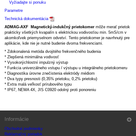
Vyžiadajte si ponuku
Parametre
Technická dokumentácia
ADMAG-AXF Magnetický-indukčný prietokomer
môže merať prietok
prakticky všetkých kvapalín s elektrickou vodivosťou min. 5mS/cm v
akomkoľvek priemyselnom odvetví. Tento prietokomer je navrhnutý pre
aplikácie, kde nie je nutné budenie dvoma frekvenciami.
* Zdokonalená metóda dvojitého frekvenčného budenia
* Zlepšená minimálna vodivosť
* Vysokorýchlostní impulzný výstup
* Funkcia univerzálneho vstupu / výstupu u integrálneho prietokomeru
* Diagnostika úrovne znečistenia elektródy médiom
* Dva typy presnosti (0,35% prietoku, 0,2% prietoku)
* Extra malá veľkosť prírubového typu
* IP67, NEMA 4X, JIS C0920 odolný proti ponoreniu
Informácie
Obchodné podmienky
Reklamačný poriadok