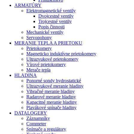
ARMATÚRY
Elektromagnetické ventily
Dvojcestné ventily
Trojcestné ventily
Popis činnosti
Mechanické ventily
Servopohony
MERANIE TEPLA A PRIETOKU
Prietokomery
Magneticko induktívne prietokomery
Ultrazvukové prietokomery
Vírové prietokomery
Merače tepla
HLADINA
Ponorné sondy hydrostatické
Ultrazvukové meranie hladiny
Vibračné meranie hladiny
Radarové meranie hladiny
Kapacitné meranie hladiny
Plavákové spínače hladiny
DATALOGERY
Záznamníky
Commeter
Snímače a regulátory