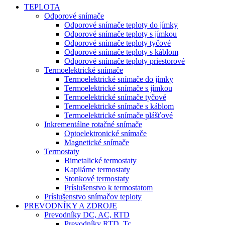
TEPLOTA
Odporové snímače
Odporové snímače teploty do jímky
Odporové snímače teploty s jímkou
Odporové snímače teploty tyčové
Odporové snímače teploty s káblom
Odporové snímače teploty priestorové
Termoelektrické snímače
Termoelektrické snímače do jímky
Termoelektrické snímače s jímkou
Termoelektrické snímače tyčové
Termoelektrické snímače s káblom
Termoelektrické snímače plášťové
Inkrementálne rotačné snímače
Optoelektronické snímače
Magnetické snímače
Termostaty
Bimetalické termostaty
Kapilárne termostaty
Stonkové termostaty
Príslušenstvo k termostatom
Príslušenstvo snímačov teploty
PREVODNÍKY A ZDROJE
Prevodníky DC, AC, RTD
Prevodníky RTD, Tc