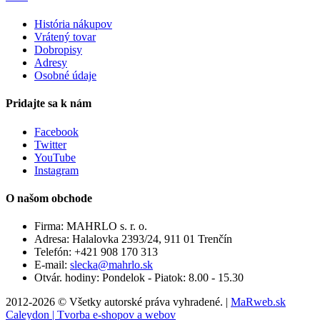
História nákupov
Vrátený tovar
Dobropisy
Adresy
Osobné údaje
Pridajte sa k nám
Facebook
Twitter
YouTube
Instagram
O našom obchode
Firma:
MAHRLO s. r. o.
Adresa:
Halalovka 2393/24, 911 01 Trenčín
Telefón:
+421 908 170 313
E-mail:
slecka@mahrlo.sk
Otvár. hodiny:
Pondelok - Piatok: 8.00 - 15.30
2012-2026 © Všetky autorské práva vyhradené. |
MaRweb.sk
Caleydon | Tvorba e-shopov a webov