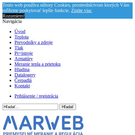
Tento web používa súbory Cookies, prostredníctvom ktorých Vám
môžeme poskytovať lepšie funkcie.
Zistite viac
Rozumiem!
Navigácia
Úvod
Teplota
Prevodníky a zdroje
Tlak
Pr=istroje
Armatúry
Meranie tepla a prietoku
Hladina
Datalogery
Čerpadlá
Kontakt
Prihlásenie / registrácia
Hľadať