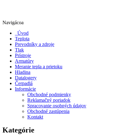
Navigácoa
Úvod
Teplota
Prevodníky a zdroje
Tlak
Prístroje
Armatúry
Meranie tepla a prietoku
Hladina
Datalogery
Čerpadlá
Informácie
Obchodné podmienky
Reklamačný poriadok
Spracovanie osobných údajov
Obchodné zastúpenia
Kontakt
Kategórie