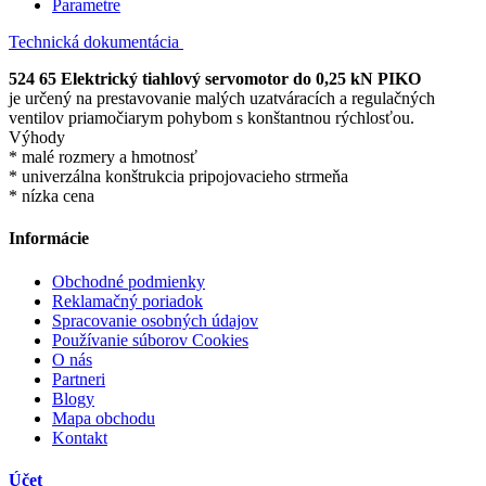
Parametre
Technická dokumentácia
524 65 Elektrický tiahlový servomotor do 0,25 kN PIKO
je určený na prestavovanie malých uzatváracích a regulačných
ventilov priamočiarym pohybom s konštantnou rýchlosťou.
Výhody
* malé rozmery a hmotnosť
* univerzálna konštrukcia pripojovacieho strmeňa
* nízka cena
Informácie
Obchodné podmienky
Reklamačný poriadok
Spracovanie osobných údajov
Používanie súborov Cookies
O nás
Partneri
Blogy
Mapa obchodu
Kontakt
Účet