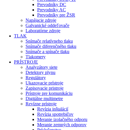
Prevodníky DC
Prevodníky AC
Prevodníky pre ŽSR
Napájacie zdroje
Galvanické oddeľovače
Laboratórne zdroje
TLAK
Snímače relatívneho tlaku
Snímače diferenčného tlaku
Snímače a spínače tlaku
Tlakomery
PRÍSTROJE
Analyzátory siete
Detektory plynu
Regulátory
Ukazovacie prístroje
Zapisovacie pristroje
Prístroje pre komunikáciu
Digitálne multimetre
Revízne prístroje
Revízia inštalácií
Revízia spotrebičov
Meranie izolačného odporu
Meranie zemných odporov
Príslušenstvo