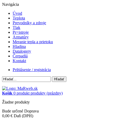
Navigácia
Úvod
Teplota
Prevodníky a zdroje
Tlak
Pr=istroje
Armatúry
Meranie tepla a prietoku
Hladina
Datalogery
Čerpadlá
Kontakt
Prihlásenie / registrácia
Hľadať
Košík
0
produkt
produkty
(prázdny)
Žiadne produkty
Bude určené
Doprava
0,00 €
Daň (DPH)