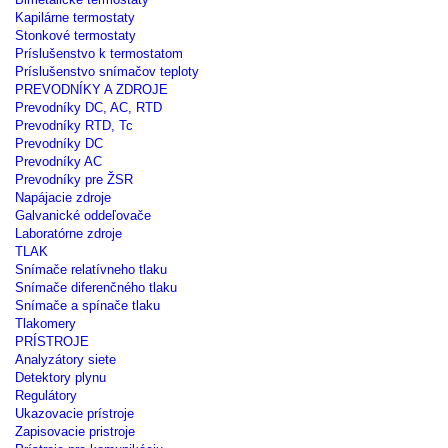
Kapilárne termostaty
Stonkové termostaty
Príslušenstvo k termostatom
Príslušenstvo snímačov teploty
PREVODNÍKY A ZDROJE
Prevodníky DC, AC, RTD
Prevodníky RTD, Tc
Prevodníky DC
Prevodníky AC
Prevodníky pre ŽSR
Napájacie zdroje
Galvanické oddeľovače
Laboratórne zdroje
TLAK
Snímače relatívneho tlaku
Snímače diferenčného tlaku
Snímače a spínače tlaku
Tlakomery
PRÍSTROJE
Analyzátory siete
Detektory plynu
Regulátory
Ukazovacie prístroje
Zapisovacie pristroje