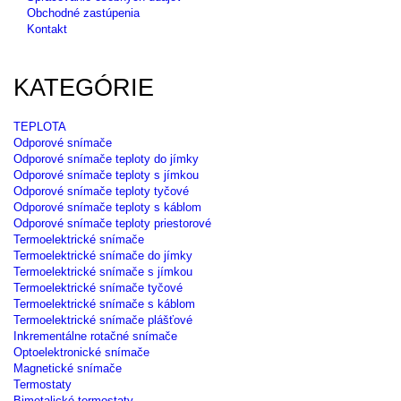
Obchodné zastúpenia
Kontakt
KATEGÓRIE
TEPLOTA
Odporové snímače
Odporové snímače teploty do jímky
Odporové snímače teploty s jímkou
Odporové snímače teploty tyčové
Odporové snímače teploty s káblom
Odporové snímače teploty priestorové
Termoelektrické snímače
Termoelektrické snímače do jímky
Termoelektrické snímače s jímkou
Termoelektrické snímače tyčové
Termoelektrické snímače s káblom
Termoelektrické snímače plášťové
Inkrementálne rotačné snímače
Optoelektronické snímače
Magnetické snímače
Termostaty
Bimetalické termostaty