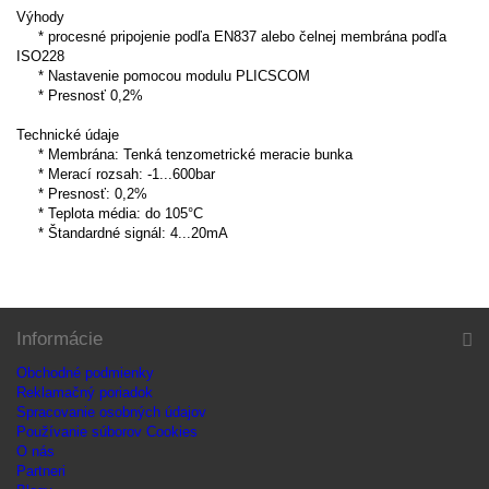
Výhody
* procesné pripojenie podľa EN837 alebo čelnej membrána podľa
ISO228
* Nastavenie pomocou modulu PLICSCOM
* Presnosť 0,2%
Technické údaje
* Membrána: Tenká tenzometrické meracie bunka
* Merací rozsah: -1...600bar
* Presnosť: 0,2%
* Teplota média: do 105°C
* Štandardné signál: 4...20mA
Informácie
Obchodné podmienky
Reklamačný poriadok
Spracovanie osobných údajov
Používanie súborov Cookies
O nás
Partneri