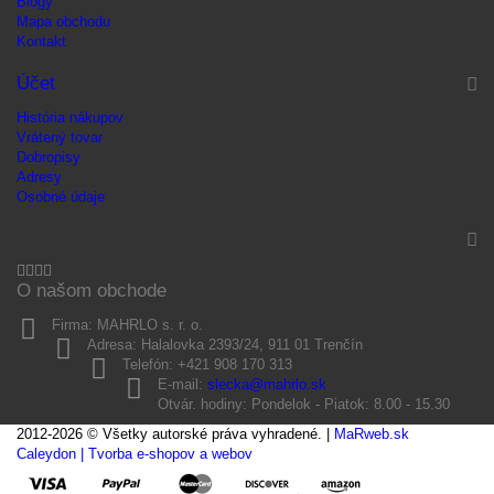
Blogy
Mapa obchodu
Kontakt
Účet
História nákupov
Vrátený tovar
Dobropisy
Adresy
Osobné údaje
O našom obchode
Firma:
MAHRLO s. r. o.
Adresa:
Halalovka 2393/24, 911 01 Trenčín
Telefón:
+421 908 170 313
E-mail:
slecka@mahrlo.sk
Otvár. hodiny:
Pondelok - Piatok: 8.00 - 15.30
2012-2026 © Všetky autorské práva vyhradené. |
MaRweb.sk
Caleydon | Tvorba e-shopov a webov