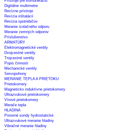
Prístroje pre komunikáciu
Digitálne multimetre
Revízne prístroje
Revízia inštalácií
Revízia spotrebičov
Meranie izolačného odporu
Meranie zemných odporov
Príslušenstvo
ARMATÚRY
Elektromagnetické ventily
Dvojcestné ventily
Trojcestné ventily
Popis činnosti
Mechanické ventily
Servopohony
MERANIE TEPLA A PRIETOKU
Prietokomery
Magneticko induktívne prietokomery
Ultrazvukové prietokomery
Vírové prietokomery
Merače tepla
HLADINA
Ponorné sondy hydrostatické
Ultrazvukové meranie hladiny
Vibračné meranie hladiny