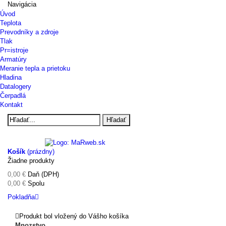
Navigácia
Úvod
Teplota
Prevodníky a zdroje
Tlak
Pr=istroje
Armatúry
Meranie tepla a prietoku
Hladina
Datalogery
Čerpadlá
Kontakt
Hľadať
Košík
(prázdny)
Žiadne produkty
0,00 €
Daň (DPH)
0,00 €
Spolu
Pokladňa
Produkt bol vložený do Vášho košíka
Mnozstvo