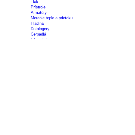
Tlak
Prístroje
Armatúry
Meranie tepla a prietoku
Hladina
Datalogery
Čerpadlá
Informácie
Obchodné
podmienky
Reklamačný
poriadok
Spracovanie
osobných
údajov
Obchodné
zastúpenia
Kontakt
Úvod
KATEGÓRIE
TEPLOTA
Odporové snímače
Odporové snímače teploty do jímky