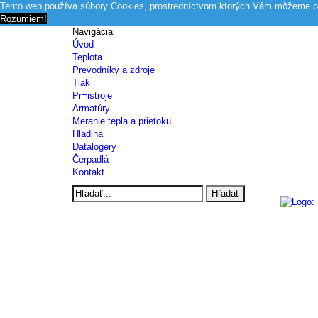
Tento web používa súbory Cookies, prostredníctvom ktorých Vám môžeme po
Rozumiem!
Navigácia
Úvod
Teplota
Prevodníky a zdroje
Tlak
Pr=istroje
Armatúry
Meranie tepla a prietoku
Hladina
Datalogery
Čerpadlá
Kontakt
Hľadať