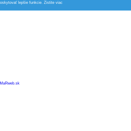
skytovať lepšie funkcie.
Zistite viac