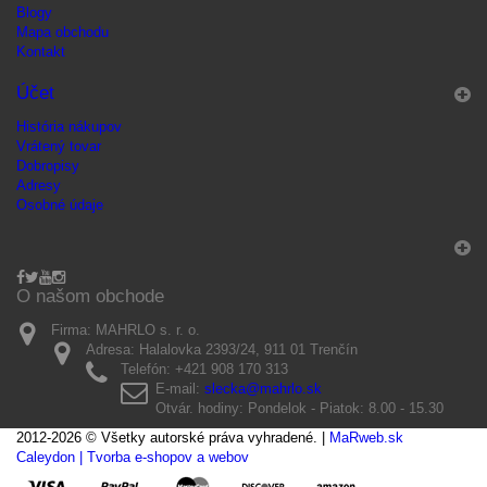
Blogy
Mapa obchodu
Kontakt
Účet
História nákupov
Vrátený tovar
Dobropisy
Adresy
Osobné údaje
O našom obchode
Firma:
MAHRLO s. r. o.
Adresa:
Halalovka 2393/24, 911 01 Trenčín
Telefón:
+421 908 170 313
E-mail:
slecka@mahrlo.sk
Otvár. hodiny:
Pondelok - Piatok: 8.00 - 15.30
2012-2026 © Všetky autorské práva vyhradené. |
MaRweb.sk
Caleydon | Tvorba e-shopov a webov