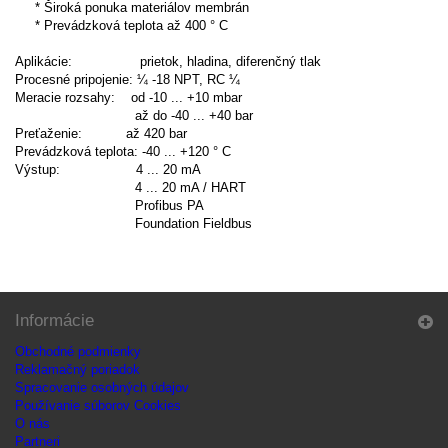
* Široká ponuka materiálov membrán
* Prevádzková teplota až 400 ° C
Aplikácie: prietok, hladina, diferenčný tlak
Procesné pripojenie: ¼ -18 NPT, RC ¼
Meracie rozsahy: od -10 ... +10 mbar
až do -40 ... +40 bar
Preťaženie: až 420 bar
Prevádzková teplota: -40 ... +120 ° C
Výstup: 4 ... 20 mA
4 ... 20 mA / HART
Profibus PA
Foundation Fieldbus
Informácie
Obchodné podmienky
Reklamačný poriadok
Spracovanie osobných údajov
Používanie súborov Cookies
O nás
Partneri