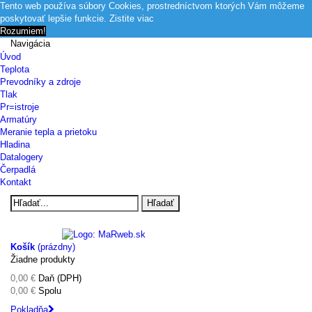
Tento web používa súbory Cookies, prostredníctvom ktorých Vám môžeme
poskytovať lepšie funkcie.
Zistite viac
Rozumiem!
Navigácia
Úvod
Teplota
Prevodníky a zdroje
Tlak
Pr=istroje
Armatúry
Meranie tepla a prietoku
Hladina
Datalogery
Čerpadlá
Kontakt
Hľadať
Košík
(prázdny)
Žiadne produkty
0,00 €
Daň (DPH)
0,00 €
Spolu
Pokladňa