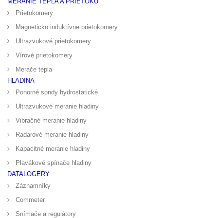
MERANIE TEPLA A PRIETOKU
Prietokomery
Magneticko induktívne prietokomery
Ultrazvukové prietokomery
Vírové prietokomery
Merače tepla
HLADINA
Ponorné sondy hydrostatické
Ultrazvukové meranie hladiny
Vibračné meranie hladiny
Radarové meranie hladiny
Kapacitné meranie hladiny
Plavákové spínače hladiny
DATALOGERY
Záznamníky
Commeter
Snímače a regulátory