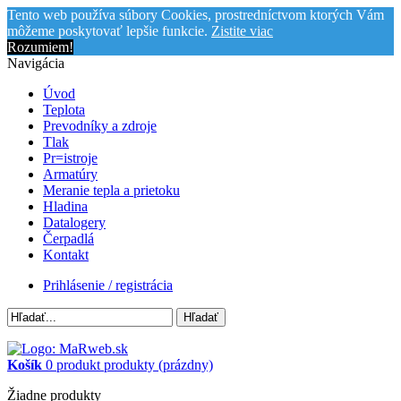
Tento web používa súbory Cookies, prostredníctvom ktorých Vám
môžeme poskytovať lepšie funkcie.
Zistite viac
Rozumiem!
Navigácia
Úvod
Teplota
Prevodníky a zdroje
Tlak
Pr=istroje
Armatúry
Meranie tepla a prietoku
Hladina
Datalogery
Čerpadlá
Kontakt
Prihlásenie / registrácia
Hľadať
Košík
0
produkt
produkty
(prázdny)
Žiadne produkty