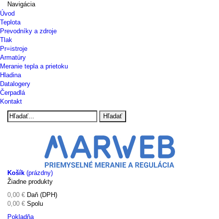
Navigácia
Úvod
Teplota
Prevodníky a zdroje
Tlak
Pr=istroje
Armatúry
Meranie tepla a prietoku
Hladina
Datalogery
Čerpadlá
Kontakt
Hľadať
Košík
(prázdny)
Žiadne produkty
0,00 €
Daň (DPH)
0,00 €
Spolu
Pokladňa