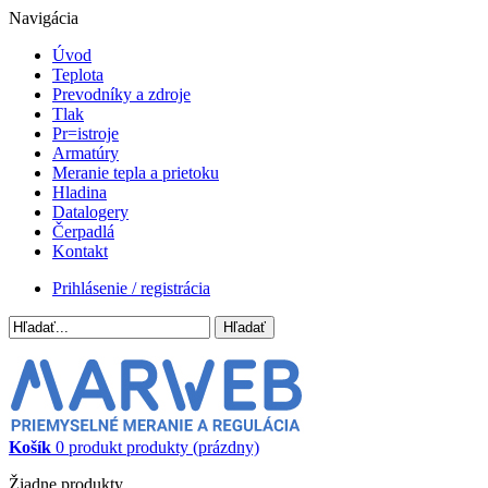
Navigácia
Úvod
Teplota
Prevodníky a zdroje
Tlak
Pr=istroje
Armatúry
Meranie tepla a prietoku
Hladina
Datalogery
Čerpadlá
Kontakt
Prihlásenie / registrácia
Hľadať
Košík
0
produkt
produkty
(prázdny)
Žiadne produkty