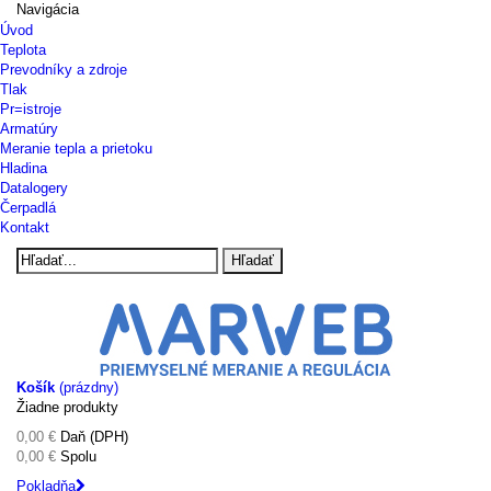
Navigácia
Úvod
Teplota
Prevodníky a zdroje
Tlak
Pr=istroje
Armatúry
Meranie tepla a prietoku
Hladina
Datalogery
Čerpadlá
Kontakt
Hľadať
Košík
(prázdny)
Žiadne produkty
0,00 €
Daň (DPH)
0,00 €
Spolu
Pokladňa