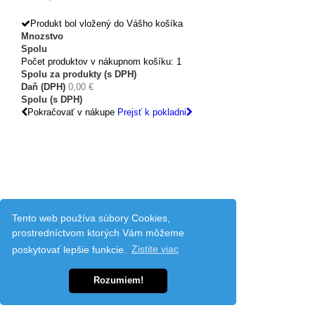
Produkt bol vložený do Vášho košíka
Mnozstvo
Spolu
Počet produktov v nákupnom košíku: 1
Spolu za produkty (s DPH)
Daň (DPH)
0,00 €
Spolu (s DPH)
Pokračovať v nákupe
Prejsť k pokladni
Tento web používa súbory Cookies,
prostredníctvom ktorých Vám môžeme
poskytovať lepšie funkcie.
Zistite viac
Rozumiem!