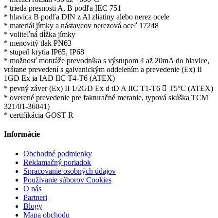
* trieda presnosti A, B podľa IEC 751
* hlavica B podľa DIN z Al zliatiny alebo nerez ocele
* materiál jímky a nástavcov nerezová oceľ 17248
* voliteľná dĺžka jímky
* menovitý tlak PN63
* stupeň krytia IP65, IP68
* možnosť montáže prevodníka s výstupom 4 až 20mA do hlavice,
vrátane prevedení s galvanickým oddelením a prevedenie (Ex) II
1GD Ex ia IAD IIC T4-T6 (ATEX)
* pevný záver (Ex) II 1/2GD Ex d tD A IIC T1-T6  T5°C (ATEX)
* overené prevedenie pre fakturačné meranie, typová skúška TCM
321/01-36041)
* certifikácia GOST R
Informácie
Obchodné podmienky
Reklamačný poriadok
Spracovanie osobných údajov
Používanie súborov Cookies
O nás
Partneri
Blogy
Mapa obchodu