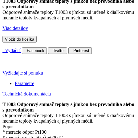
T1003 Odporový snímač teploty s jímkou bez prevodníka alebo
s prevodníkom
Odporové snímače teploty T1003 s jímkou sú určené k diaľkovému
meranie teploty kvapalných aj plynných médií.
Viac detailov
Vložiť do košíka
Vytlačiť
Facebook
Twitter
Pinterest
Vyžiadajte si ponuku
Parametre
Technická dokumentácia
T1003 Odporový snímač teploty s jímkou bez prevodníka alebo
s prevodníkom
Odporové snímače teploty T1003 s jímkou sú určené k diaľkovému
meranie teploty kvapalných aj plynných médií.
Popis
* meracie odpor Pt100
* merací rozsah -50 až +600°C