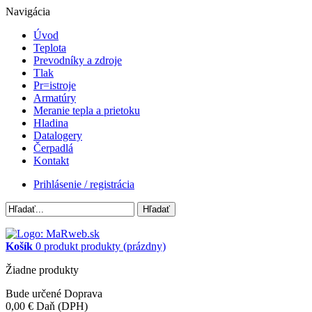
Navigácia
Úvod
Teplota
Prevodníky a zdroje
Tlak
Pr=istroje
Armatúry
Meranie tepla a prietoku
Hladina
Datalogery
Čerpadlá
Kontakt
Prihlásenie / registrácia
Hľadať
Košík
0
produkt
produkty
(prázdny)
Žiadne produkty
Bude určené
Doprava
0,00 €
Daň (DPH)