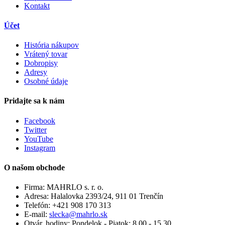
Kontakt
Účet
História nákupov
Vrátený tovar
Dobropisy
Adresy
Osobné údaje
Pridajte sa k nám
Facebook
Twitter
YouTube
Instagram
O našom obchode
Firma:
MAHRLO s. r. o.
Adresa:
Halalovka 2393/24, 911 01 Trenčín
Telefón:
+421 908 170 313
E-mail:
slecka@mahrlo.sk
Otvár. hodiny:
Pondelok - Piatok: 8.00 - 15.30