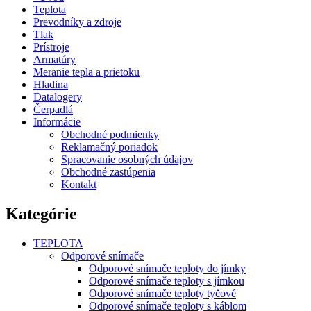
Teplota
Prevodníky a zdroje
Tlak
Prístroje
Armatúry
Meranie tepla a prietoku
Hladina
Datalogery
Čerpadlá
Informácie
Obchodné podmienky
Reklamačný poriadok
Spracovanie osobných údajov
Obchodné zastúpenia
Kontakt
Kategórie
TEPLOTA
Odporové snímače
Odporové snímače teploty do jímky
Odporové snímače teploty s jímkou
Odporové snímače teploty tyčové
Odporové snímače teploty s káblom