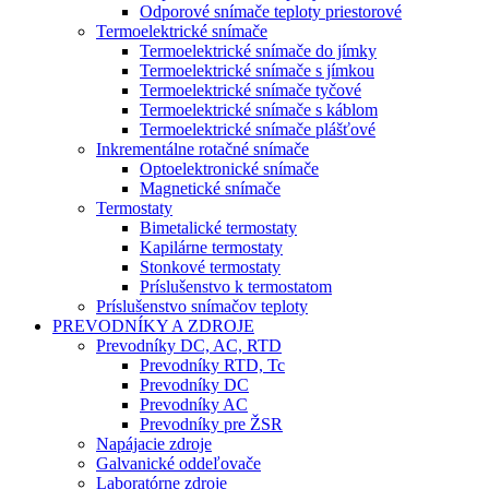
Odporové snímače teploty priestorové
Termoelektrické snímače
Termoelektrické snímače do jímky
Termoelektrické snímače s jímkou
Termoelektrické snímače tyčové
Termoelektrické snímače s káblom
Termoelektrické snímače plášťové
Inkrementálne rotačné snímače
Optoelektronické snímače
Magnetické snímače
Termostaty
Bimetalické termostaty
Kapilárne termostaty
Stonkové termostaty
Príslušenstvo k termostatom
Príslušenstvo snímačov teploty
PREVODNÍKY A ZDROJE
Prevodníky DC, AC, RTD
Prevodníky RTD, Tc
Prevodníky DC
Prevodníky AC
Prevodníky pre ŽSR
Napájacie zdroje
Galvanické oddeľovače
Laboratórne zdroje