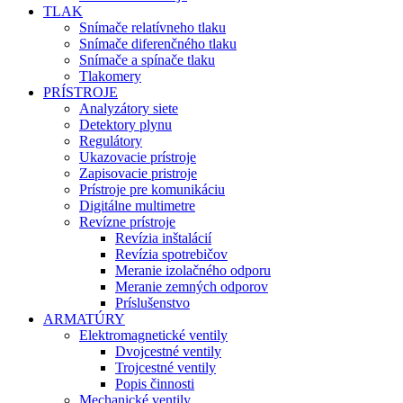
TLAK
Snímače relatívneho tlaku
Snímače diferenčného tlaku
Snímače a spínače tlaku
Tlakomery
PRÍSTROJE
Analyzátory siete
Detektory plynu
Regulátory
Ukazovacie prístroje
Zapisovacie pristroje
Prístroje pre komunikáciu
Digitálne multimetre
Revízne prístroje
Revízia inštalácií
Revízia spotrebičov
Meranie izolačného odporu
Meranie zemných odporov
Príslušenstvo
ARMATÚRY
Elektromagnetické ventily
Dvojcestné ventily
Trojcestné ventily
Popis činnosti
Mechanické ventily