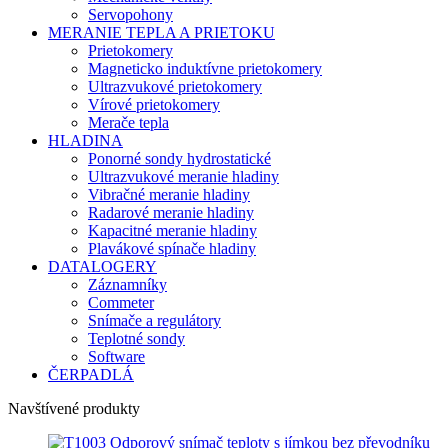
Servopohony
MERANIE TEPLA A PRIETOKU
Prietokomery
Magneticko induktívne prietokomery
Ultrazvukové prietokomery
Vírové prietokomery
Merače tepla
HLADINA
Ponorné sondy hydrostatické
Ultrazvukové meranie hladiny
Vibračné meranie hladiny
Radarové meranie hladiny
Kapacitné meranie hladiny
Plavákové spínače hladiny
DATALOGERY
Záznamníky
Commeter
Snímače a regulátory
Teplotné sondy
Software
ČERPADLÁ
Navštívené produkty