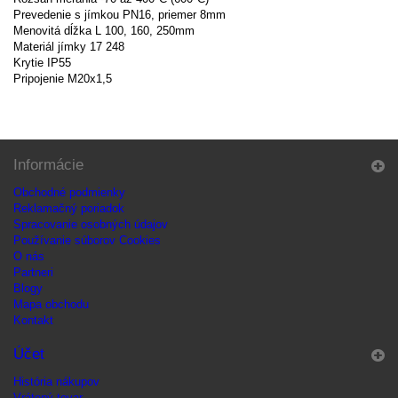
Prevedenie s jímkou PN16, priemer 8mm
Menovitá dĺžka L 100, 160, 250mm
Materiál jímky 17 248
Krytie IP55
Pripojenie M20x1,5
Informácie
Obchodné podmienky
Reklamačný poriadok
Spracovanie osobných údajov
Používanie súborov Cookies
O nás
Partneri
Blogy
Mapa obchodu
Kontakt
Účet
História nákupov
Vrátený tovar