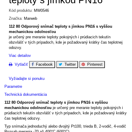
Kód produktu:
MW0546
Značka:
Marweb
112 80 Odporový snímač teploty s jímkou PN16
s vyššou
mechanickou odolnosťou
je určený pre meranie teploty pokojných i prúdiacich tekutín
obzvlášť v tých prípadoch, kde je požadovaný krátky čas teplotnej
odozvy.
Viac detailov
Vytlačiť
Facebook
Twitter
Pinterest
Vyžiadajte si ponuku
Parametre
Technická dokumentácia
112 80 Odporový snímač teploty s jímkou PN16
s vyššou
mechanickou odolnosťou
je určený pre meranie teploty pokojných i
prúdiacich tekutín obzvlášť v tých prípadoch, kde je požadovaný krátky
čas teplotnej odozvy.
Typ snímača jednoduchý alebo dvojitý Pt100, trieda B, 2-vodič, 4-vodič
Rozsah merania -70 až 400°C (600°C)