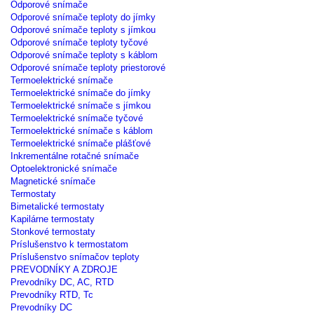
Odporové snímače
Odporové snímače teploty do jímky
Odporové snímače teploty s jímkou
Odporové snímače teploty tyčové
Odporové snímače teploty s káblom
Odporové snímače teploty priestorové
Termoelektrické snímače
Termoelektrické snímače do jímky
Termoelektrické snímače s jímkou
Termoelektrické snímače tyčové
Termoelektrické snímače s káblom
Termoelektrické snímače plášťové
Inkrementálne rotačné snímače
Optoelektronické snímače
Magnetické snímače
Termostaty
Bimetalické termostaty
Kapilárne termostaty
Stonkové termostaty
Príslušenstvo k termostatom
Príslušenstvo snímačov teploty
PREVODNÍKY A ZDROJE
Prevodníky DC, AC, RTD
Prevodníky RTD, Tc
Prevodníky DC