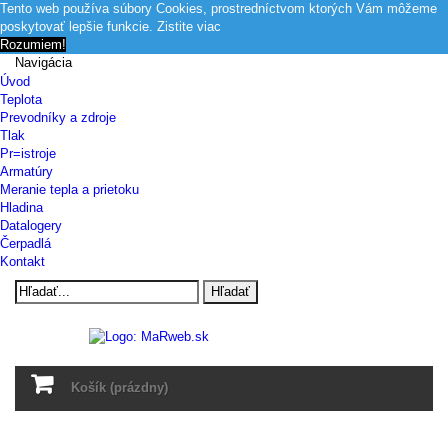
Tento web používa súbory Cookies, prostredníctvom ktorých Vám môžeme
poskytovať lepšie funkcie.
Zistite viac
Rozumiem!
Navigácia
Úvod
Teplota
Prevodníky a zdroje
Tlak
Pr=istroje
Armatúry
Meranie tepla a prietoku
Hladina
Datalogery
Čerpadlá
Kontakt
Hľadať
Košík
(prázdny)