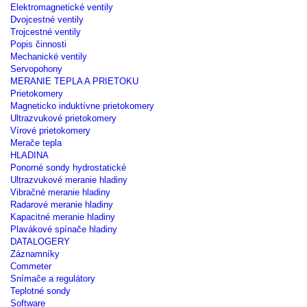
Elektromagnetické ventily
Dvojcestné ventily
Trojcestné ventily
Popis činnosti
Mechanické ventily
Servopohony
MERANIE TEPLA A PRIETOKU
Prietokomery
Magneticko induktívne prietokomery
Ultrazvukové prietokomery
Vírové prietokomery
Merače tepla
HLADINA
Ponorné sondy hydrostatické
Ultrazvukové meranie hladiny
Vibračné meranie hladiny
Radarové meranie hladiny
Kapacitné meranie hladiny
Plavákové spínače hladiny
DATALOGERY
Záznamníky
Commeter
Snímače a regulátory
Teplotné sondy
Software