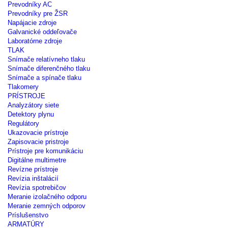
Prevodníky AC
Prevodníky pre ŽSR
Napájacie zdroje
Galvanické oddeľovače
Laboratórne zdroje
TLAK
Snímače relatívneho tlaku
Snímače diferenčného tlaku
Snímače a spínače tlaku
Tlakomery
PRÍSTROJE
Analyzátory siete
Detektory plynu
Regulátory
Ukazovacie prístroje
Zapisovacie pristroje
Prístroje pre komunikáciu
Digitálne multimetre
Revízne prístroje
Revízia inštalácií
Revízia spotrebičov
Meranie izolačného odporu
Meranie zemných odporov
Príslušenstvo
ARMATÚRY