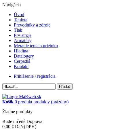
Navigácia
Úvod
Teplota
Prevodníky a zdroje
Tlak
Pr=istroje
Armatúry
Meranie tepla a prietoku
Hladina
Datalogery
Čerpadlá
Kontakt
Prihlásenie / registrácia
Hľadať
Košík
0
produkt
produkty
(prázdny)
Žiadne produkty
Bude určené
Doprava
0,00 €
Daň (DPH)