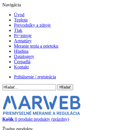
Navigácia
Úvod
Teplota
Prevodníky a zdroje
Tlak
Pr=istroje
Armatúry
Meranie tepla a prietoku
Hladina
Datalogery
Čerpadlá
Kontakt
Prihlásenie / registrácia
Hľadať
Košík
0
produkt
produkty
(prázdny)
Žiadne produkty