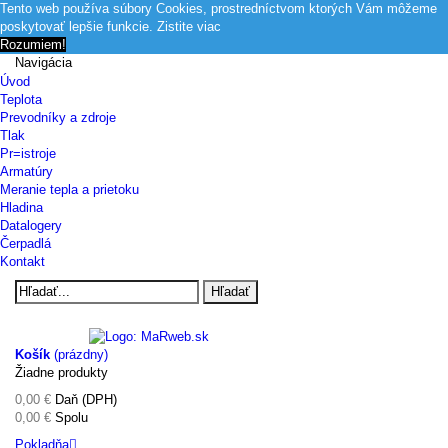
Tento web používa súbory Cookies, prostredníctvom ktorých Vám môžeme
poskytovať lepšie funkcie.
Zistite viac
Rozumiem!
Navigácia
Úvod
Teplota
Prevodníky a zdroje
Tlak
Pr=istroje
Armatúry
Meranie tepla a prietoku
Hladina
Datalogery
Čerpadlá
Kontakt
Hľadať
Košík
(prázdny)
Žiadne produkty
0,00 €
Daň (DPH)
0,00 €
Spolu
Pokladňa