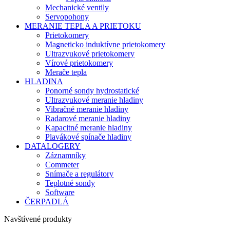
Mechanické ventily
Servopohony
MERANIE TEPLA A PRIETOKU
Prietokomery
Magneticko induktívne prietokomery
Ultrazvukové prietokomery
Vírové prietokomery
Merače tepla
HLADINA
Ponorné sondy hydrostatické
Ultrazvukové meranie hladiny
Vibračné meranie hladiny
Radarové meranie hladiny
Kapacitné meranie hladiny
Plavákové spínače hladiny
DATALOGERY
Záznamníky
Commeter
Snímače a regulátory
Teplotné sondy
Software
ČERPADLÁ
Navštívené produkty