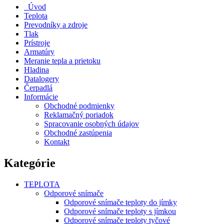
Úvod
Teplota
Prevodníky a zdroje
Tlak
Prístroje
Armatúry
Meranie tepla a prietoku
Hladina
Datalogery
Čerpadlá
Informácie
Obchodné podmienky
Reklamačný poriadok
Spracovanie osobných údajov
Obchodné zastúpenia
Kontakt
Kategórie
TEPLOTA
Odporové snímače
Odporové snímače teploty do jímky
Odporové snímače teploty s jímkou
Odporové snímače teploty tyčové