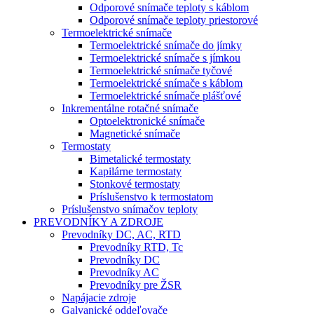
Odporové snímače teploty s káblom
Odporové snímače teploty priestorové
Termoelektrické snímače
Termoelektrické snímače do jímky
Termoelektrické snímače s jímkou
Termoelektrické snímače tyčové
Termoelektrické snímače s káblom
Termoelektrické snímače plášťové
Inkrementálne rotačné snímače
Optoelektronické snímače
Magnetické snímače
Termostaty
Bimetalické termostaty
Kapilárne termostaty
Stonkové termostaty
Príslušenstvo k termostatom
Príslušenstvo snímačov teploty
PREVODNÍKY A ZDROJE
Prevodníky DC, AC, RTD
Prevodníky RTD, Tc
Prevodníky DC
Prevodníky AC
Prevodníky pre ŽSR
Napájacie zdroje
Galvanické oddeľovače