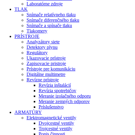
Laboratórne zdroje
TLAK
Snímače relatívneho tlaku
Snímače diferenčného tlaku
Snímače a spínače tlaku
Tlakomery
PRÍSTROJE
Analyzátory siete
Detektory plynu
Regulátory
Ukazovacie prístroje
Zapisovacie pristroje
Prístroje pre komunikáciu
Digitálne multimetre
Revízne prístroje
Revízia inštalácií
Revízia spotrebičov
Meranie izolačného odporu
Meranie zemných odporov
Príslušenstvo
ARMATÚRY
Elektromagnetické ventily
Dvojcestné ventily
Trojcestné ventily
Popis činnosti