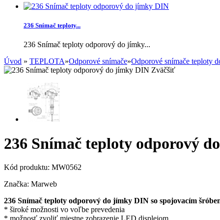
236 Snímač teploty...
236 Snímač teploty odporový do jímky...
Úvod
»
TEPLOTA
»
Odporové snímače
»
Odporové snímače teploty d
Zväčšiť
236 Snímač teploty odporový d
Kód produktu:
MW0562
Značka:
Marweb
236 Snímač teploty odporový do jímky DIN so spojovacím šróbe
* široké možnosti vo voľbe prevedenia
* možnosť zvoliť miestne zobrazenie LED displejom