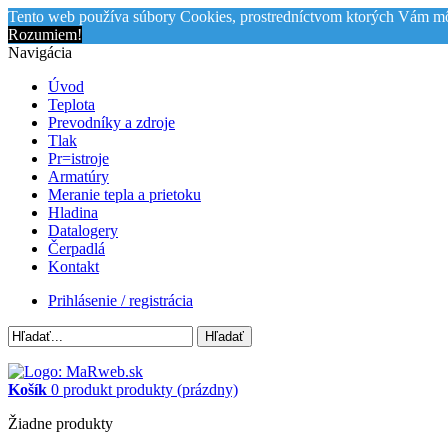
Tento web používa súbory Cookies, prostredníctvom ktorých Vám mô
Rozumiem!
Navigácia
Úvod
Teplota
Prevodníky a zdroje
Tlak
Pr=istroje
Armatúry
Meranie tepla a prietoku
Hladina
Datalogery
Čerpadlá
Kontakt
Prihlásenie / registrácia
Hľadať
Košík
0
produkt
produkty
(prázdny)
Žiadne produkty