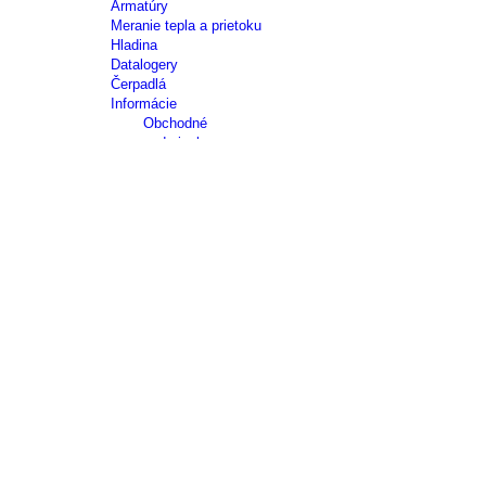
Armatúry
Meranie tepla a prietoku
Hladina
Datalogery
Čerpadlá
Informácie
Obchodné
podmienky
Reklamačný
poriadok
Spracovanie
osobných
údajov
Obchodné
zastúpenia
Kontakt
Úvod
KATEGÓRIE
sníma
TEPLOTA
Odporové snímače
Zväčši
Odporové snímače teploty do jímky
Odporové snímače teploty s jímkou
Odporové snímače teploty tyčové