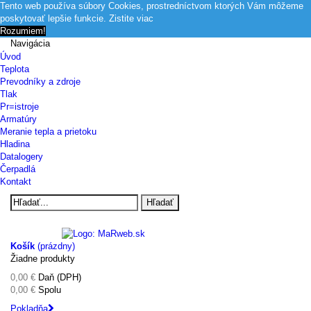
Tento web používa súbory Cookies, prostredníctvom ktorých Vám môžeme
poskytovať lepšie funkcie.
Zistite viac
Rozumiem!
Navigácia
Úvod
Teplota
Prevodníky a zdroje
Tlak
Pr=istroje
Armatúry
Meranie tepla a prietoku
Hladina
Datalogery
Čerpadlá
Kontakt
Hľadať
Košík
(prázdny)
Žiadne produkty
0,00 €
Daň (DPH)
0,00 €
Spolu
Pokladňa