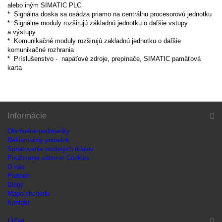
alebo iným SIMATIC PLC
* Signálna doska sa osádza priamo na centrálnu procesorovú jednotku
* Signálne moduly rozširujú základnú jednotku o daľšie vstupy
a výstupy
* Komunikačné moduly rozširujú zakladnú jednotku o daľšie
komunikačné rozhrania
* Príslušenstvo - napäťové zdroje, prepínače, SIMATIC pamäťová
karta
Informácie
Obchodné podmienky
Reklamačný poriadok
Spracovanie osobných údajov
Používanie súborov Cookies
O nás
Partneri
Blogy
Mapa obchodu
Kontakt
Účet