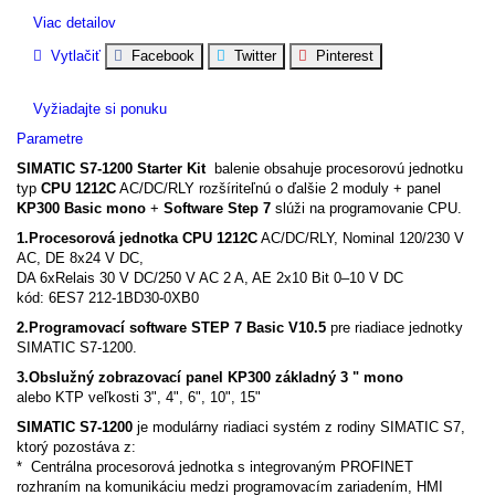
Viac detailov
Vytlačiť
Facebook
Twitter
Pinterest
Vyžiadajte si ponuku
Parametre
SIMATIC S7-1200 Starter Kit
balenie obsahuje procesorovú jednotku
typ
CPU 1212C
AC/DC/RLY rozšíriteľnú o ďalšie 2 moduly + panel
KP300 Basic mono
+
Software Step 7
slúži na programovanie CPU.
1.Procesorová jednotka CPU 1212C
AC/DC/RLY, Nominal 120/230 V
AC, DE 8x24 V DC,
DA 6xRelais 30 V DC/250 V AC 2 A, AE 2x10 Bit 0–10 V DC
kód: 6ES7 212-1BD30-0XB0
2.Programovací software STEP 7 Basic V10.5
pre riadiace jednotky
SIMATIC S7-1200.
3.Obslužný zobrazovací panel KP300 základný 3 " mono
alebo KTP veľkosti 3", 4", 6", 10", 15"
SIMATIC S7-1200
je modulárny riadiaci systém z rodiny SIMATIC S7,
ktorý pozostáva z:
* Centrálna procesorová jednotka s integrovaným PROFINET
rozhraním na komunikáciu medzi programovacím zariadením, HMI