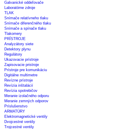
Galvanické oddeľovače
Laboratórne zdroje
TLAK
Snímače relatívneho tlaku
Snímače diferenčného tlaku
Snímače a spínače tlaku
Tlakomery
PRÍSTROJE
Analyzátory siete
Detektory plynu
Regulátory
Ukazovacie prístroje
Zapisovacie pristroje
Prístroje pre komunikáciu
Digitálne multimetre
Revízne prístroje
Revízia inštalácií
Revízia spotrebičov
Meranie izolačného odporu
Meranie zemných odporov
Príslušenstvo
ARMATÚRY
Elektromagnetické ventily
Dvojcestné ventily
Trojcestné ventily