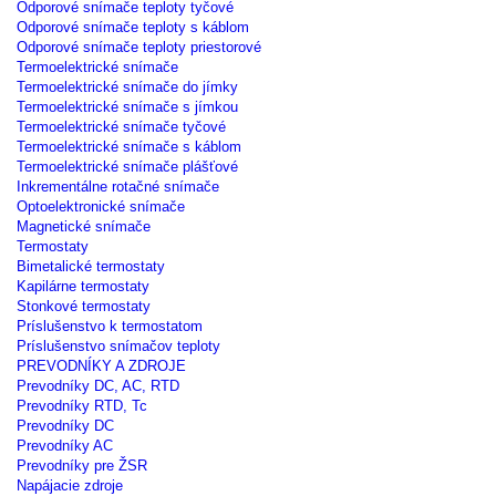
Odporové snímače teploty tyčové
Odporové snímače teploty s káblom
Odporové snímače teploty priestorové
Termoelektrické snímače
Termoelektrické snímače do jímky
Termoelektrické snímače s jímkou
Termoelektrické snímače tyčové
Termoelektrické snímače s káblom
Termoelektrické snímače plášťové
Inkrementálne rotačné snímače
Optoelektronické snímače
Magnetické snímače
Termostaty
Bimetalické termostaty
Kapilárne termostaty
Stonkové termostaty
Príslušenstvo k termostatom
Príslušenstvo snímačov teploty
PREVODNÍKY A ZDROJE
Prevodníky DC, AC, RTD
Prevodníky RTD, Tc
Prevodníky DC
Prevodníky AC
Prevodníky pre ŽSR
Napájacie zdroje