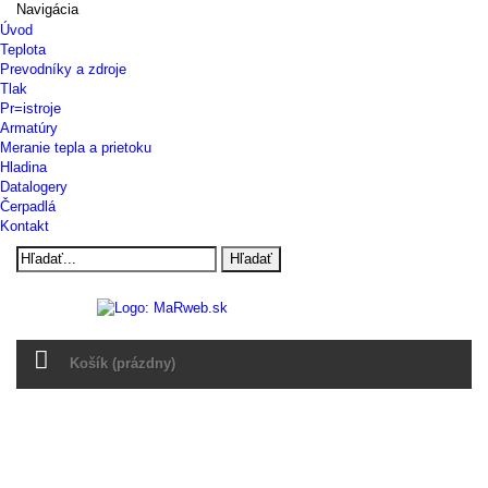
Navigácia
Úvod
Teplota
Prevodníky a zdroje
Tlak
Pr=istroje
Armatúry
Meranie tepla a prietoku
Hladina
Datalogery
Čerpadlá
Kontakt
Hľadať
Košík
(prázdny)