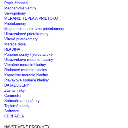
Popis činnosti
Mechanické ventily
Servopohony
MERANIE TEPLA A PRIETOKU
Prietokomery
Magneticko induktívne prietokomery
Ultrazvukové prietokomery
Vírové prietokomery
Merače tepla
HLADINA
Ponorné sondy hydrostatické
Ultrazvukové meranie hladiny
Vibračné meranie hladiny
Radarové meranie hladiny
Kapacitné meranie hladiny
Plavákové spínače hladiny
DATALOGERY
Záznamníky
Commeter
Snímače a regulátory
Teplotné sondy
Software
ČERPADLÁ
NAVŠTÍVENÉ PRODUKTY