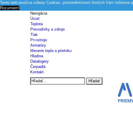
Tento web používa súbory Cookies, prostredníctvom ktorých Vám môžeme po
Rozumiem!
Navigácia
Úvod
Teplota
Prevodníky a zdroje
Tlak
Pr=istroje
Armatúry
Meranie tepla a prietoku
Hladina
Datalogery
Čerpadlá
Kontakt
Hľadať