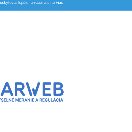
skytovať lepšie funkcie.
Zistite viac