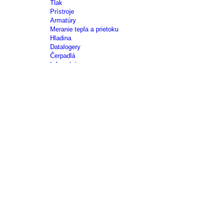
Tlak
Prístroje
Armatúry
Meranie tepla a prietoku
Hladina
Datalogery
Čerpadlá
Informácie
Obchodné
podmienky
Reklamačný
poriadok
Spracovanie
osobných
údajov
Obchodné
zastúpenia
Kontakt
Úvod
KATEGÓRIE
TEPLOTA
Odporové snímače
Odporové snímače teploty do jímky