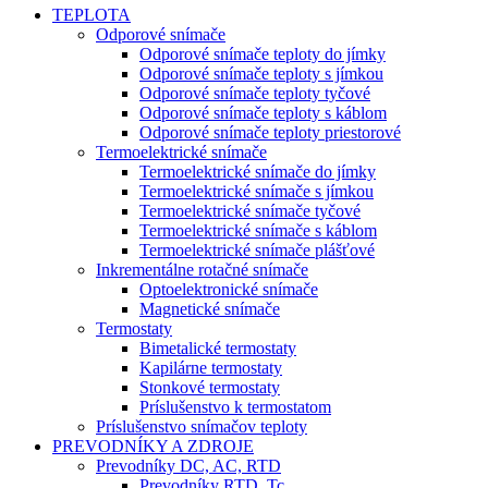
TEPLOTA
Odporové snímače
Odporové snímače teploty do jímky
Odporové snímače teploty s jímkou
Odporové snímače teploty tyčové
Odporové snímače teploty s káblom
Odporové snímače teploty priestorové
Termoelektrické snímače
Termoelektrické snímače do jímky
Termoelektrické snímače s jímkou
Termoelektrické snímače tyčové
Termoelektrické snímače s káblom
Termoelektrické snímače plášťové
Inkrementálne rotačné snímače
Optoelektronické snímače
Magnetické snímače
Termostaty
Bimetalické termostaty
Kapilárne termostaty
Stonkové termostaty
Príslušenstvo k termostatom
Príslušenstvo snímačov teploty
PREVODNÍKY A ZDROJE
Prevodníky DC, AC, RTD
Prevodníky RTD, Tc