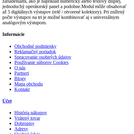
zariadeniami, ako je napríklad numerický alebo textový displej,
jednoduchý operátorský panel a podobne.Modul môže obsahovať
až 5 digitálnych výstupov (relé / otvorené kolektory). Pri znížený
počte výstupov na tri je možné kombinovať aj s univerzálnym
analógovým výstupom.
Informácie
Obchodné podmienky
Reklamačný poriadok
Spracovanie osobných údajov
Používanie súborov Cookies
O nás
Partneri
Blogy
Mapa obchodu
Kontakt
Účet
História nákupov
Vrátený tovar
Dobropisy
Adresy