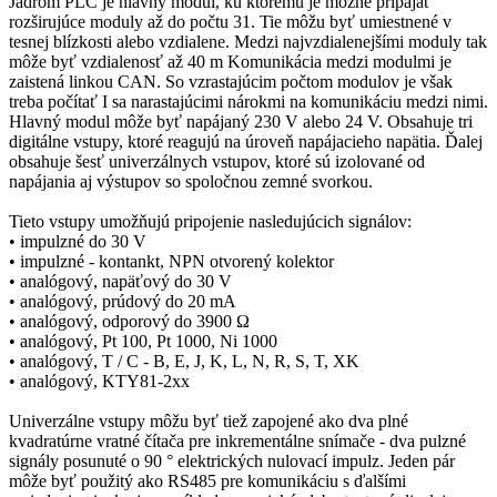
Jadrom PLC je hlavný modul, ku ktorému je možné pripájať
rozširujúce moduly až do počtu 31. Tie môžu byť umiestnené v
tesnej blízkosti alebo vzdialene. Medzi najvzdialenejšími moduly tak
môže byť vzdialenosť až 40 m Komunikácia medzi modulmi je
zaistená linkou CAN. So vzrastajúcim počtom modulov je však
treba počítať I sa narastajúcimi nárokmi na komunikáciu medzi nimi.
Hlavný modul môže byť napájaný 230 V alebo 24 V. Obsahuje tri
digitálne vstupy, ktoré reagujú na úroveň napájacieho napätia. Ďalej
obsahuje šesť univerzálnych vstupov, ktoré sú izolované od
napájania aj výstupov so spoločnou zemné svorkou.
Tieto vstupy umožňujú pripojenie nasledujúcich signálov:
• impulzné do 30 V
• impulzné - kontankt, NPN otvorený kolektor
• analógový, napäťový do 30 V
• analógový, prúdový do 20 mA
• analógový, odporový do 3900 Ω
• analógový, Pt 100, Pt 1000, Ni 1000
• analógový, T / C - B, E, J, K, L, N, R, S, T, XK
• analógový, KTY81-2xx
Univerzálne vstupy môžu byť tiež zapojené ako dva plné
kvadratúrne vratné čítača pre inkrementálne snímače - dva pulzné
signály posunuté o 90 ° elektrických nulovací impulz. Jeden pár
môže byť použitý ako RS485 pre komunikáciu s ďalšími