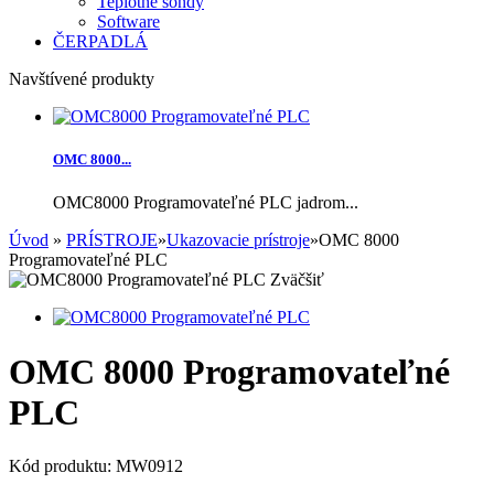
Teplotné sondy
Software
ČERPADLÁ
Navštívené produkty
OMC 8000...
OMC8000 Programovateľné PLC jadrom...
Úvod
»
PRÍSTROJE
»
Ukazovacie prístroje
»
OMC 8000
Programovateľné PLC
Zväčšiť
OMC 8000 Programovateľné
PLC
Kód produktu:
MW0912