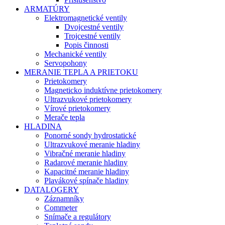
ARMATÚRY
Elektromagnetické ventily
Dvojcestné ventily
Trojcestné ventily
Popis činnosti
Mechanické ventily
Servopohony
MERANIE TEPLA A PRIETOKU
Prietokomery
Magneticko induktívne prietokomery
Ultrazvukové prietokomery
Vírové prietokomery
Merače tepla
HLADINA
Ponorné sondy hydrostatické
Ultrazvukové meranie hladiny
Vibračné meranie hladiny
Radarové meranie hladiny
Kapacitné meranie hladiny
Plavákové spínače hladiny
DATALOGERY
Záznamníky
Commeter
Snímače a regulátory