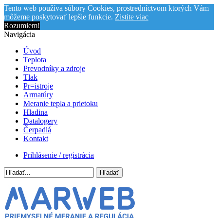
Tento web používa súbory Cookies, prostredníctvom ktorých Vám
môžeme poskytovať lepšie funkcie.
Zistite viac
Rozumiem!
Navigácia
Úvod
Teplota
Prevodníky a zdroje
Tlak
Pr=istroje
Armatúry
Meranie tepla a prietoku
Hladina
Datalogery
Čerpadlá
Kontakt
Prihlásenie / registrácia
Hľadať