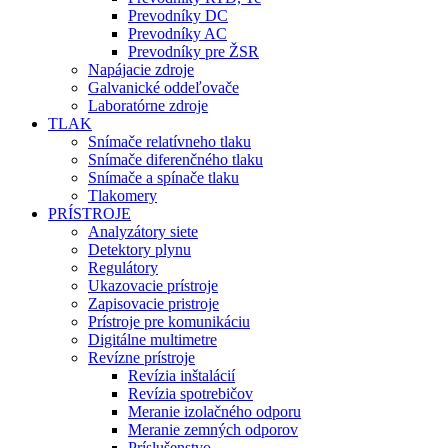
Prevodníky DC
Prevodníky AC
Prevodníky pre ŽSR
Napájacie zdroje
Galvanické oddeľovače
Laboratórne zdroje
TLAK
Snímače relatívneho tlaku
Snímače diferenčného tlaku
Snímače a spínače tlaku
Tlakomery
PRÍSTROJE
Analyzátory siete
Detektory plynu
Regulátory
Ukazovacie prístroje
Zapisovacie pristroje
Prístroje pre komunikáciu
Digitálne multimetre
Revízne prístroje
Revízia inštalácií
Revízia spotrebičov
Meranie izolačného odporu
Meranie zemných odporov
Príslušenstvo