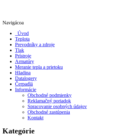
Navigácoa
Úvod
Teplota
Prevodníky a zdroje
Tlak
Prístroje
Armatúry
Meranie tepla a prietoku
Hladina
Datalogery
Čerpadlá
Informácie
Obchodné podmienky
Reklamačný poriadok
Spracovanie osobných údajov
Obchodné zastúpenia
Kontakt
Kategórie