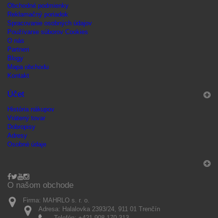
Obchodné podmienky
Reklamačný poriadok
Spracovanie osobných údajov
Používanie súborov Cookies
O nás
Partneri
Blogy
Mapa obchodu
Kontakt
Účet
História nákupov
Vrátený tovar
Dobropisy
Adresy
Osobné údaje
O našom obchode
Firma:
MAHRLO s. r. o.
Adresa:
Halalovka 2393/24, 911 01 Trenčín
Telefón:
+421 908 170 313