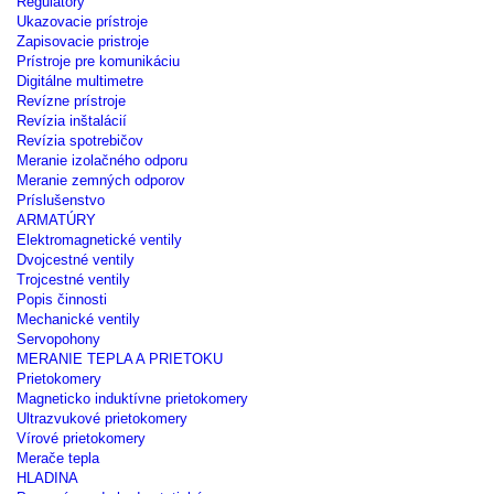
Regulátory
Ukazovacie prístroje
Zapisovacie pristroje
Prístroje pre komunikáciu
Digitálne multimetre
Revízne prístroje
Revízia inštalácií
Revízia spotrebičov
Meranie izolačného odporu
Meranie zemných odporov
Príslušenstvo
ARMATÚRY
Elektromagnetické ventily
Dvojcestné ventily
Trojcestné ventily
Popis činnosti
Mechanické ventily
Servopohony
MERANIE TEPLA A PRIETOKU
Prietokomery
Magneticko induktívne prietokomery
Ultrazvukové prietokomery
Vírové prietokomery
Merače tepla
HLADINA