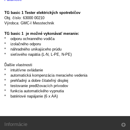
TG basic 1 Tester elektrických spotrebičov
Obj. číslo: 63000 00210
Výrobca: GMC-I Messtechnik
TG basic 1 je možné vykonávať meranie:
* odporu ochranného vodiča
* izolačného odporu
* náhradného unikajúceho prúdu
* sieťového napätia (L-N, L-PE, N-PE)
Ďalšie vlastnosti
* intuitívne ovládanie
* automatická kompenzácia meracieho vedenia
* prehľadný a dobre čitateľný displej
* testovanie predlžovacích prívodov
* funkcia automatického vypnutia
* batériové napájanie (6 x AA)
Informácie