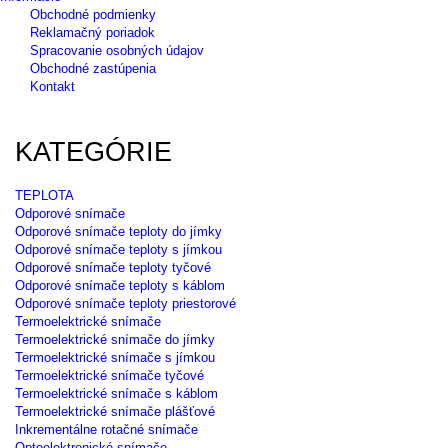
Obchodné podmienky
Reklamačný poriadok
Spracovanie osobných údajov
Obchodné zastúpenia
Kontakt
KATEGÓRIE
TEPLOTA
Odporové snímače
Odporové snímače teploty do jímky
Odporové snímače teploty s jímkou
Odporové snímače teploty tyčové
Odporové snímače teploty s káblom
Odporové snímače teploty priestorové
Termoelektrické snímače
Termoelektrické snímače do jímky
Termoelektrické snímače s jímkou
Termoelektrické snímače tyčové
Termoelektrické snímače s káblom
Termoelektrické snímače plášťové
Inkrementálne rotačné snímače
Optoelektronické snímače