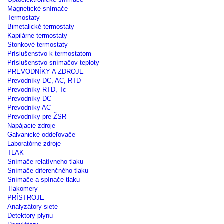
Magnetické snímače
Termostaty
Bimetalické termostaty
Kapilárne termostaty
Stonkové termostaty
Príslušenstvo k termostatom
Príslušenstvo snímačov teploty
PREVODNÍKY A ZDROJE
Prevodníky DC, AC, RTD
Prevodníky RTD, Tc
Prevodníky DC
Prevodníky AC
Prevodníky pre ŽSR
Napájacie zdroje
Galvanické oddeľovače
Laboratórne zdroje
TLAK
Snímače relatívneho tlaku
Snímače diferenčného tlaku
Snímače a spínače tlaku
Tlakomery
PRÍSTROJE
Analyzátory siete
Detektory plynu