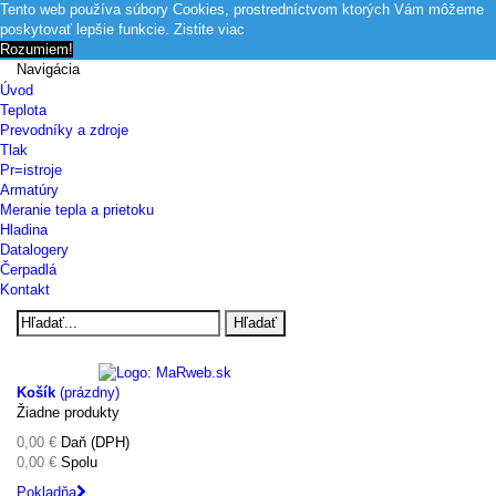
Tento web používa súbory Cookies, prostredníctvom ktorých Vám môžeme
poskytovať lepšie funkcie.
Zistite viac
Rozumiem!
Navigácia
Úvod
Teplota
Prevodníky a zdroje
Tlak
Pr=istroje
Armatúry
Meranie tepla a prietoku
Hladina
Datalogery
Čerpadlá
Kontakt
Hľadať
Košík
(prázdny)
Žiadne produkty
0,00 €
Daň (DPH)
0,00 €
Spolu
Pokladňa