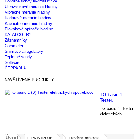
Ponorné sondy hydrostatické
Ultrazvukové meranie hladiny
Vibračné meranie hladiny
Radarové meranie hladiny
Kapacitné meranie hladiny
Plavákové spínače hladiny
DATALOGERY
Záznamníky
Commeter
Snímače a regulátory
Teplotné sondy
Software
ČERPADLÁ
NAVŠTÍVENÉ PRODUKTY
TG basic 1
Tester...
TG basic 1 Tester
elektrických...
Úvod
PRÍSTROJE
Revízne prístroje