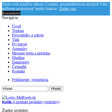
Tento web používa súbory Cookies, prostredníctvom ktorých Vám
môžeme poskytovať lepšie funkcie.
Zistite viac
Rozumiem!
Navigácia
Úvod
Teplota
Prevodníky a zdroje
Tlak
Pr=istroje
Armatúry
Meranie tepla a prietoku
Hladina
Datalogery
Čerpadlá
Kontakt
Prihlásenie / registrácia
Hľadať
Košík
0
produkt
produkty
(prázdny)
Žiadne produkty