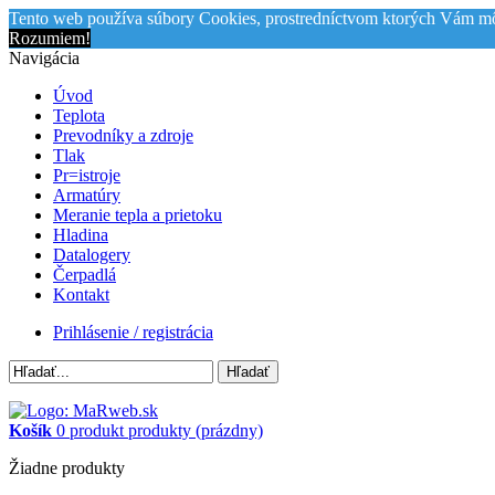
Tento web používa súbory Cookies, prostredníctvom ktorých Vám mô
Rozumiem!
Navigácia
Úvod
Teplota
Prevodníky a zdroje
Tlak
Pr=istroje
Armatúry
Meranie tepla a prietoku
Hladina
Datalogery
Čerpadlá
Kontakt
Prihlásenie / registrácia
Hľadať
Košík
0
produkt
produkty
(prázdny)
Žiadne produkty