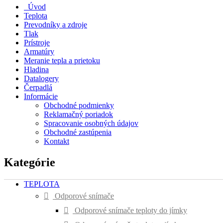
Úvod
Teplota
Prevodníky a zdroje
Tlak
Prístroje
Armatúry
Meranie tepla a prietoku
Hladina
Datalogery
Čerpadlá
Informácie
Obchodné podmienky
Reklamačný poriadok
Spracovanie osobných údajov
Obchodné zastúpenia
Kontakt
Kategórie
TEPLOTA
Odporové snímače
Odporové snímače teploty do jímky