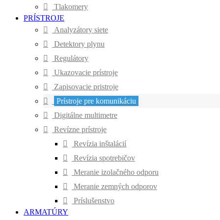
Tlakomery
PRÍSTROJE
Analyzátory siete
Detektory plynu
Regulátory
Ukazovacie prístroje
Zapisovacie pristroje
Prístroje pre komunikáciu
Digitálne multimetre
Revízne prístroje
Revízia inštalácií
Revízia spotrebičov
Meranie izolačného odporu
Meranie zemných odporov
Príslušenstvo
ARMATÚRY