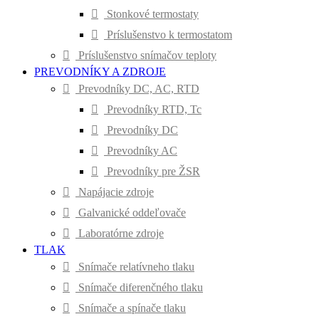
Stonkové termostaty
Príslušenstvo k termostatom
Príslušenstvo snímačov teploty
PREVODNÍKY A ZDROJE
Prevodníky DC, AC, RTD
Prevodníky RTD, Tc
Prevodníky DC
Prevodníky AC
Prevodníky pre ŽSR
Napájacie zdroje
Galvanické oddeľovače
Laboratórne zdroje
TLAK
Snímače relatívneho tlaku
Snímače diferenčného tlaku
Snímače a spínače tlaku