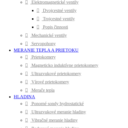
Elektromagnetické ventily
Dvojcestné ventily
Trojcestné ventily
Popis činnosti
Mechanické ventily
Servopohony
MERANIE TEPLA A PRIETOKU
Prietokomery
Magneticko induktívne prietokomery
Ultrazvukové prietokomery
Vírové prietokomery
Merače tepla
HLADINA
Ponorné sondy hydrostatické
Ultrazvukové meranie hladiny
Vibračné meranie hladiny