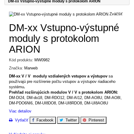
DM-xx Vstupno-výstupné moduly s protokolom ARION
Zväčšiť
DM-xx Vstupno-výstupné
moduly s protokolom
ARION
Kód produktu:
MW0982
Značka:
Marweb
DM-xx V / V moduly vzdialených vstupov a výstupov
sa
používajú pre rozšírenie počtu vstupov a výstupov riadiaceho
systému
.
Prehľad rozširujúcich modulov V / V s protokolom ARION:
DM-DI24, DM-do18, DM-RDO12, DM-AI12, DM-AO8U, DM-AO8I,
DM-PDO6NI6, DM-UI8DO8, DM-UI8RDO8, DM-UI8AO8U
Viac detailov
Vytlačiť
Facebook
Twitter
Pinterest