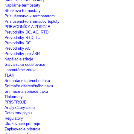
Kapilárne termostaty
Stonkové termostaty
Príslušenstvo k termostatom
Príslušenstvo snímačov teploty
PREVODNÍKY A ZDROJE
Prevodníky DC, AC, RTD
Prevodníky RTD, Tc
Prevodníky DC
Prevodníky AC
Prevodníky pre ŽSR
Napájacie zdroje
Galvanické oddeľovače
Laboratórne zdroje
TLAK
Snímače relatívneho tlaku
Snímače diferenčného tlaku
Snímače a spínače tlaku
Tlakomery
PRÍSTROJE
Analyzátory siete
Detektory plynu
Regulátory
Ukazovacie prístroje
Zapisovacie pristroje