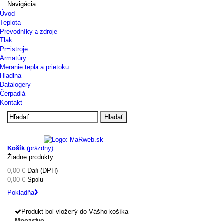
Navigácia
Úvod
Teplota
Prevodníky a zdroje
Tlak
Pr=istroje
Armatúry
Meranie tepla a prietoku
Hladina
Datalogery
Čerpadlá
Kontakt
Hľadať
Košík
(prázdny)
Žiadne produkty
0,00 €
Daň (DPH)
0,00 €
Spolu
Pokladňa
Produkt bol vložený do Vášho košíka
Mnozstvo