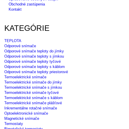
Obchodné zastúpenia
Kontakt
KATEGÓRIE
TEPLOTA
Odporové snímače
Odporové snímače teploty do jímky
Odporové snímače teploty s jímkou
Odporové snímače teploty tyčové
Odporové snímače teploty s káblom
Odporové snímače teploty priestorové
Termoelektrické snímače
Termoelektrické snímače do jímky
Termoelektrické snímače s jímkou
Termoelektrické snímače tyčové
Termoelektrické snímače s káblom
Termoelektrické snímače plášťové
Inkrementálne rotačné snímače
Optoelektronické snímače
Magnetické snímače
Termostaty
Bimetalické termostaty