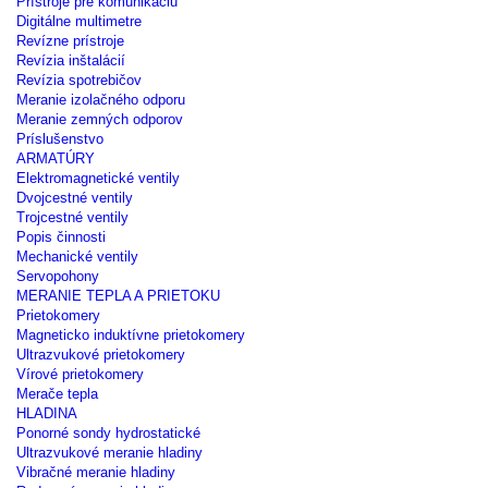
Prístroje pre komunikáciu
Digitálne multimetre
Revízne prístroje
Revízia inštalácií
Revízia spotrebičov
Meranie izolačného odporu
Meranie zemných odporov
Príslušenstvo
ARMATÚRY
Elektromagnetické ventily
Dvojcestné ventily
Trojcestné ventily
Popis činnosti
Mechanické ventily
Servopohony
MERANIE TEPLA A PRIETOKU
Prietokomery
Magneticko induktívne prietokomery
Ultrazvukové prietokomery
Vírové prietokomery
Merače tepla
HLADINA
Ponorné sondy hydrostatické
Ultrazvukové meranie hladiny
Vibračné meranie hladiny