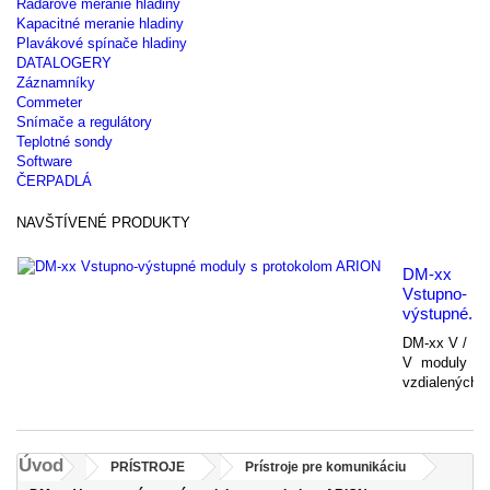
Radarové meranie hladiny
Kapacitné meranie hladiny
Plavákové spínače hladiny
DATALOGERY
Záznamníky
Commeter
Snímače a regulátory
Teplotné sondy
Software
ČERPADLÁ
NAVŠTÍVENÉ PRODUKTY
DM-xx
Vstupno-
výstupné...
DM-xx V /
V moduly
vzdialených..
Úvod
PRÍSTROJE
Prístroje pre komunikáciu