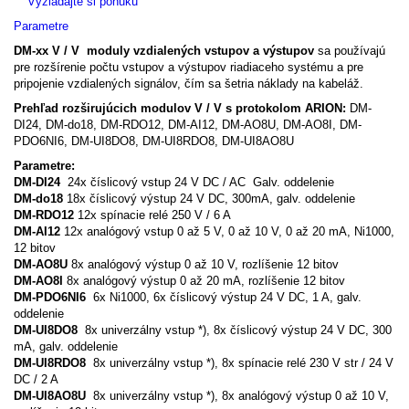
Vyžiadajte si ponuku
Parametre
DM-xx V / V moduly vzdialených vstupov a výstupov
sa používajú
pre rozšírenie počtu vstupov a výstupov riadiaceho systému a pre
pripojenie vzdialených signálov, čím sa šetria náklady na kabeláž.
Prehľad rozširujúcich modulov V / V s protokolom ARION:
DM-
DI24, DM-do18, DM-RDO12, DM-AI12, DM-AO8U, DM-AO8I, DM-
PDO6NI6, DM-UI8DO8, DM-UI8RDO8, DM-UI8AO8U
Parametre:
DM-DI24
24x číslicový vstup 24 V DC / AC Galv. oddelenie
DM-do18
18x číslicový výstup 24 V DC, 300mA, galv. oddelenie
DM-RDO12
12x spínacie relé 250 V / 6 A
DM-AI12
12x analógový vstup 0 až 5 V, 0 až 10 V, 0 až 20 mA, Ni1000,
12 bitov
DM-AO8U
8x analógový výstup 0 až 10 V, rozlíšenie 12 bitov
DM-AO8I
8x analógový výstup 0 až 20 mA, rozlíšenie 12 bitov
DM-PDO6NI6
6x Ni1000, 6x číslicový výstup 24 V DC, 1 A, galv.
oddelenie
DM-UI8DO8
8x univerzálny vstup *), 8x číslicový výstup 24 V DC, 300
mA, galv. oddelenie
DM-UI8RDO8
8x univerzálny vstup *), 8x spínacie relé 230 V str / 24 V
DC / 2 A
DM-UI8AO8U
8x univerzálny vstup *), 8x analógový výstup 0 až 10 V,