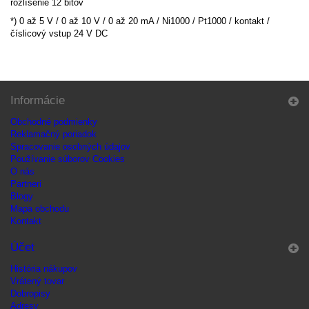
rozlíšenie 12 bitov
*) 0 až 5 V / 0 až 10 V / 0 až 20 mA / Ni1000 / Pt1000 / kontakt /
číslicový vstup 24 V DC
Informácie
Obchodné podmienky
Reklamačný poriadok
Spracovanie osobných údajov
Používanie súborov Cookies
O nás
Partneri
Blogy
Mapa obchodu
Kontakt
Účet
História nákupov
Vrátený tovar
Dobropisy
Adresy