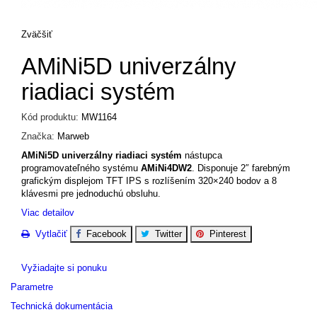
Zväčšiť
AMiNi5D univerzálny
riadiaci systém
Kód produktu:
MW1164
Značka:
Marweb
AMiNi5D univerzálny riadiaci systém
nástupca
programovateľného systému
AMiNi4DW2
. Disponuje 2″ farebným
grafickým displejom TFT IPS s rozlíšením 320×240 bodov a 8
klávesmi pre jednoduchú obsluhu.
Viac detailov
Vytlačiť
Facebook
Twitter
Pinterest
Vyžiadajte si ponuku
Parametre
Technická dokumentácia