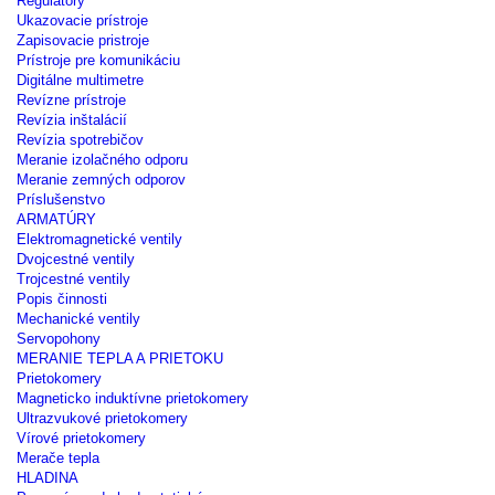
Regulátory
Ukazovacie prístroje
Zapisovacie pristroje
Prístroje pre komunikáciu
Digitálne multimetre
Revízne prístroje
Revízia inštalácií
Revízia spotrebičov
Meranie izolačného odporu
Meranie zemných odporov
Príslušenstvo
ARMATÚRY
Elektromagnetické ventily
Dvojcestné ventily
Trojcestné ventily
Popis činnosti
Mechanické ventily
Servopohony
MERANIE TEPLA A PRIETOKU
Prietokomery
Magneticko induktívne prietokomery
Ultrazvukové prietokomery
Vírové prietokomery
Merače tepla
HLADINA