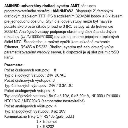
AMiNi5D univerzálny riadiaci systém AMiT
nástupca
programovateľného systému
AMiNi4DW2
. Disponuje 2″ farebným
grafickým displejom TFT IPS s rozlíšením 320×240 bodov a 8 klávesmi
pre jednoduchú obsluhu. Štyri číslicové vstupy môžu byť navyše
použité ako prosté čítače prípadne 3 IRC vstupy až do frekvencie
200kHZ. Analógové vstupy podporujú okrem signálov štandardných
rozsahov (U/I/Ni1000/Pt1000) rovnako aj priame pripojenie teplotných
čidiel NTC. Štandardne je možné využiť komunikačné rozhranie
Ethernet, RS485 a RS232. Riadiaci systém má zabudovaný voľne
parametrizovateľný webový server, k dispozícii je aj slot pre microSD
kartu.
Parametre:
Počet číslicových vstupov: 8
Typ číslicových vstupov: 24V DC/AC
Počet číslicových výstupov: 8
Typ číslicových výstupov: 24V / 0.3A DC
Počet analógových vstupov: 8
Typ analógových vstupov: 8× 0 až 10V, 0 až 20mA, Ni1000 / Pt1000 /
NTC10kΩ / NTC20kΩ (samostatne nastaviteľné)
Počet analógových výstupov: 4
Typ analógových výstupov: 0 až 10V
Komunikačné linky 1 × RS485 (galv. odd.)
1 × Ethernet
1 × RS232