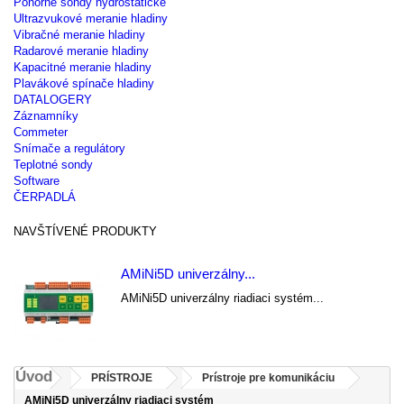
Ponorné sondy hydrostatické
Ultrazvukové meranie hladiny
Vibračné meranie hladiny
Radarové meranie hladiny
Kapacitné meranie hladiny
Plavákové spínače hladiny
DATALOGERY
Záznamníky
Commeter
Snímače a regulátory
Teplotné sondy
Software
ČERPADLÁ
NAVŠTÍVENÉ PRODUKTY
AMiNi5D univerzálny...
AMiNi5D univerzálny riadiaci systém...
Úvod
PRÍSTROJE
Prístroje pre komunikáciu
AMiNi5D univerzálny riadiaci systém