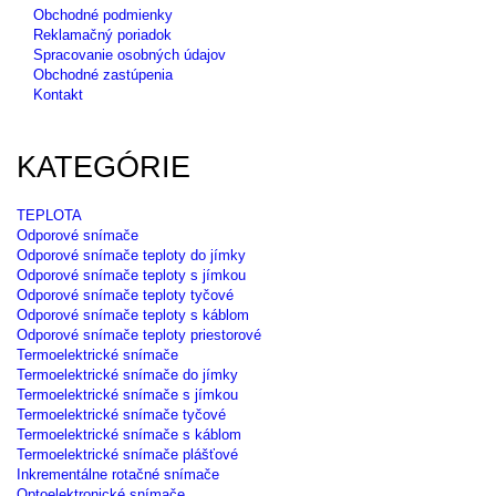
Obchodné podmienky
Reklamačný poriadok
Spracovanie osobných údajov
Obchodné zastúpenia
Kontakt
KATEGÓRIE
TEPLOTA
Odporové snímače
Odporové snímače teploty do jímky
Odporové snímače teploty s jímkou
Odporové snímače teploty tyčové
Odporové snímače teploty s káblom
Odporové snímače teploty priestorové
Termoelektrické snímače
Termoelektrické snímače do jímky
Termoelektrické snímače s jímkou
Termoelektrické snímače tyčové
Termoelektrické snímače s káblom
Termoelektrické snímače plášťové
Inkrementálne rotačné snímače
Optoelektronické snímače