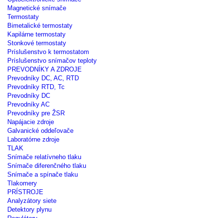
Magnetické snímače
Termostaty
Bimetalické termostaty
Kapilárne termostaty
Stonkové termostaty
Príslušenstvo k termostatom
Príslušenstvo snímačov teploty
PREVODNÍKY A ZDROJE
Prevodníky DC, AC, RTD
Prevodníky RTD, Tc
Prevodníky DC
Prevodníky AC
Prevodníky pre ŽSR
Napájacie zdroje
Galvanické oddeľovače
Laboratórne zdroje
TLAK
Snímače relatívneho tlaku
Snímače diferenčného tlaku
Snímače a spínače tlaku
Tlakomery
PRÍSTROJE
Analyzátory siete
Detektory plynu