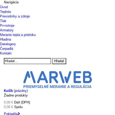
Navigácia
Úvod
Teplota
Prevodníky a zdroje
Tlak
Pr=istroje
Armatúry
Meranie tepla a prietoku
Hladina
Datalogery
Čerpadlá
Kontakt
Hľadať
Košík
(prázdny)
Žiadne produkty
0,00 €
Daň (DPH)
0,00 €
Spolu
Pokladňa