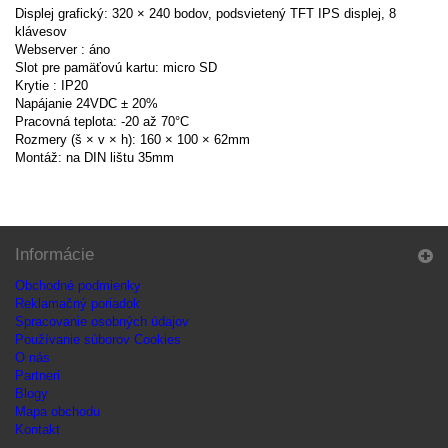
Displej grafický: 320 × 240 bodov, podsvietený TFT IPS displej, 8
klávesov
Webserver : áno
Slot pre pamäťovú kartu: micro SD
Krytie : IP20
Napájanie 24VDC ± 20%
Pracovná teplota: -20 až 70°C
Rozmery (š × v × h): 160 × 100 × ​​62mm
Montáž: na DIN lištu 35mm
Informácie
Obchodné podmienky
Reklamačný poriadok
Spracovanie osobných údajov
Používanie súborov Cookies
O nás
Partneri
Blogy
Mapa obchodu
Kontakt