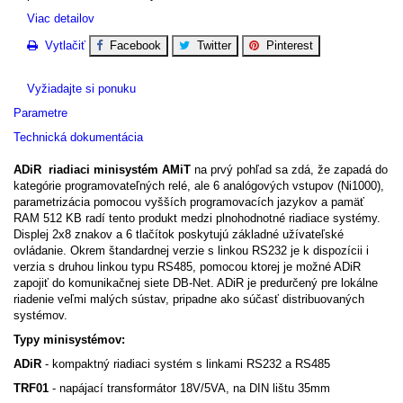
Viac detailov
Vytlačiť
Facebook
Twitter
Pinterest
Vyžiadajte si ponuku
Parametre
Technická dokumentácia
ADiR riadiaci minisystém AMiT
na prvý pohľad sa zdá, že zapadá do
kategórie programovateľných relé, ale 6 analógových vstupov (Ni1000),
parametrizácia pomocou vyšších programovacích jazykov a pamäť
RAM 512 KB radí tento produkt medzi plnohodnotné riadiace systémy.
Displej 2x8 znakov a 6 tlačítok poskytujú základné užívateľské
ovládanie. Okrem štandardnej verzie s linkou RS232 je k dispozícii i
verzia s druhou linkou typu RS485, pomocou ktorej je možné ADiR
zapojiť do komunikačnej siete DB-Net. ADiR je predurčený pre lokálne
riadenie veľmi malých sústav, pripadne ako súčasť distribuovaných
systémov.
Typy minisystémov:
ADiR
- kompaktný riadiaci systém s linkami RS232 a RS485
TRF01
- napájací transformátor 18V/5VA, na DIN lištu 35mm