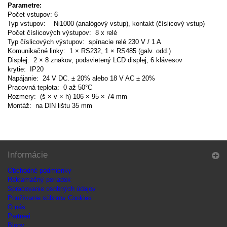
Parametre:
Počet vstupov: 6
Typ vstupov: Ni1000 (analógový vstup), kontakt (číslicový vstup)
Počet číslicových výstupov: 8 x relé
Typ číslicových výstupov: spínacie relé 230 V / 1 A
Komunikačné linky: 1 × RS232, 1 × RS485 (galv. odd.)
Displej: 2 × 8 znakov, podsvietený LCD displej, 6 klávesov
krytie: IP20
Napájanie: 24 V DC. ± 20% alebo 18 V AC ± 20%
Pracovná teplota: 0 až 50°C
Rozmery: (š × v × h) 106 × 95 × 74 mm
Montáž: na DIN lištu 35 mm
Informácie
Obchodné podmienky
Reklamačný poriadok
Spracovanie osobných údajov
Používanie súborov Cookies
O nás
Partneri
Blogy