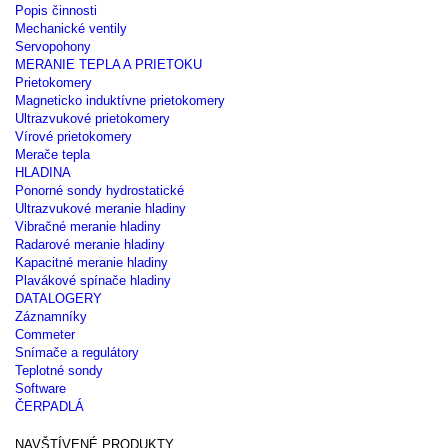
Popis činnosti
Mechanické ventily
Servopohony
MERANIE TEPLA A PRIETOKU
Prietokomery
Magneticko induktívne prietokomery
Ultrazvukové prietokomery
Vírové prietokomery
Merače tepla
HLADINA
Ponorné sondy hydrostatické
Ultrazvukové meranie hladiny
Vibračné meranie hladiny
Radarové meranie hladiny
Kapacitné meranie hladiny
Plavákové spínače hladiny
DATALOGERY
Záznamníky
Commeter
Snímače a regulátory
Teplotné sondy
Software
ČERPADLÁ
NAVŠTÍVENÉ PRODUKTY