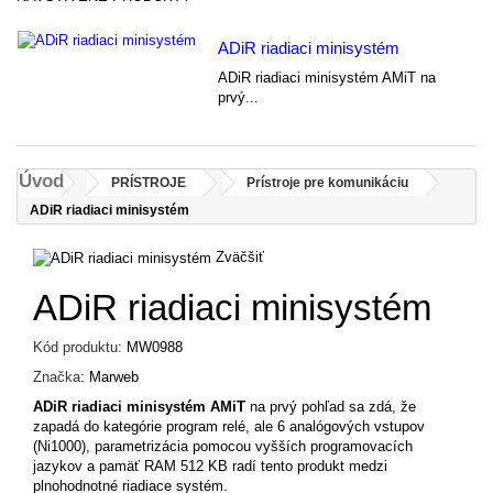
ADiR riadiaci minisystém
ADiR riadiaci minisystém AMiT na
prvý...
Úvod
PRÍSTROJE
Prístroje pre komunikáciu
ADiR riadiaci minisystém
Zväčšiť
ADiR riadiaci minisystém
Kód produktu:
MW0988
Značka:
Marweb
ADiR riadiaci minisystém AMiT
na prvý pohľad sa zdá, že
zapadá do kategórie program relé, ale 6 analógových vstupov
(Ni1000), parametrizácia pomocou vyšších programovacích
jazykov a pamäť RAM 512 KB radí tento produkt medzi
plnohodnotné riadiace systém.