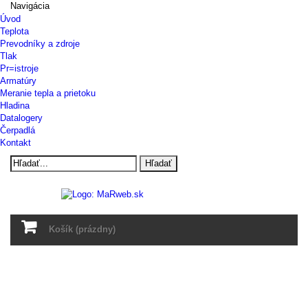
Navigácia
Úvod
Teplota
Prevodníky a zdroje
Tlak
Pr=istroje
Armatúry
Meranie tepla a prietoku
Hladina
Datalogery
Čerpadlá
Kontakt
Hľadať
Košík
(prázdny)