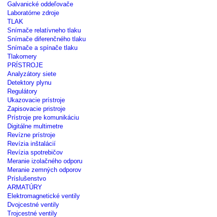
Galvanické oddeľovače
Laboratórne zdroje
TLAK
Snímače relatívneho tlaku
Snímače diferenčného tlaku
Snímače a spínače tlaku
Tlakomery
PRÍSTROJE
Analyzátory siete
Detektory plynu
Regulátory
Ukazovacie prístroje
Zapisovacie pristroje
Prístroje pre komunikáciu
Digitálne multimetre
Revízne prístroje
Revízia inštalácií
Revízia spotrebičov
Meranie izolačného odporu
Meranie zemných odporov
Príslušenstvo
ARMATÚRY
Elektromagnetické ventily
Dvojcestné ventily
Trojcestné ventily