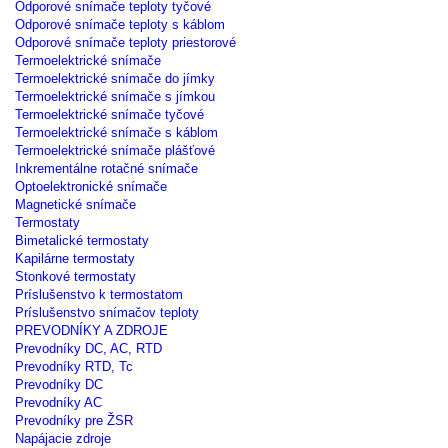
Odporové snímače teploty tyčové
Odporové snímače teploty s káblom
Odporové snímače teploty priestorové
Termoelektrické snímače
Termoelektrické snímače do jímky
Termoelektrické snímače s jímkou
Termoelektrické snímače tyčové
Termoelektrické snímače s káblom
Termoelektrické snímače plášťové
Inkrementálne rotačné snímače
Optoelektronické snímače
Magnetické snímače
Termostaty
Bimetalické termostaty
Kapilárne termostaty
Stonkové termostaty
Príslušenstvo k termostatom
Príslušenstvo snímačov teploty
PREVODNÍKY A ZDROJE
Prevodníky DC, AC, RTD
Prevodníky RTD, Tc
Prevodníky DC
Prevodníky AC
Prevodníky pre ŽSR
Napájacie zdroje