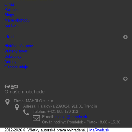
O nás
Partneri
Blogy
Mapa obchodu
Kontakt
Účet
História nákupov
Vrátený tovar
Dobropisy
Adresy
Osobné údaje
O našom obchode
Firma:
MAHRLO s. r. o.
Adresa:
Halalovka 2393/24, 911 01 Trenčín
Telefón:
+421 908 170 313
E-mail:
slecka@mahrlo.sk
Otvár. hodiny:
Pondelok - Piatok: 8.00 - 15.30
2012-2026 © Všetky autorské práva vyhradené. |
MaRweb.sk