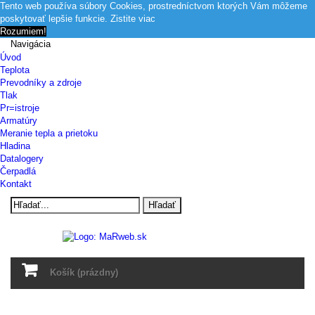
Tento web používa súbory Cookies, prostredníctvom ktorých Vám môžeme
poskytovať lepšie funkcie.
Zistite viac
Rozumiem!
Navigácia
Úvod
Teplota
Prevodníky a zdroje
Tlak
Pr=istroje
Armatúry
Meranie tepla a prietoku
Hladina
Datalogery
Čerpadlá
Kontakt
Hľadať
Košík
(prázdny)