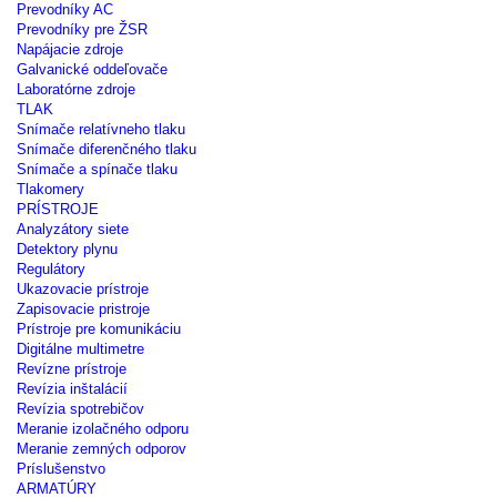
Prevodníky AC
Prevodníky pre ŽSR
Napájacie zdroje
Galvanické oddeľovače
Laboratórne zdroje
TLAK
Snímače relatívneho tlaku
Snímače diferenčného tlaku
Snímače a spínače tlaku
Tlakomery
PRÍSTROJE
Analyzátory siete
Detektory plynu
Regulátory
Ukazovacie prístroje
Zapisovacie pristroje
Prístroje pre komunikáciu
Digitálne multimetre
Revízne prístroje
Revízia inštalácií
Revízia spotrebičov
Meranie izolačného odporu
Meranie zemných odporov
Príslušenstvo
ARMATÚRY