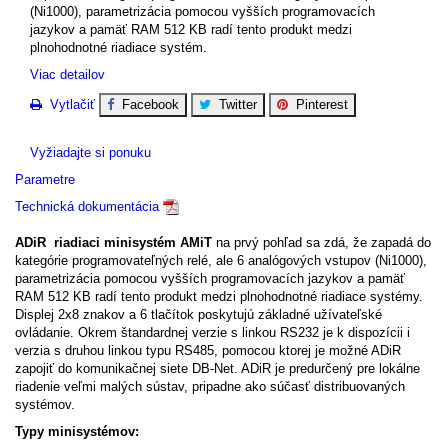
(Ni1000), parametrizácia pomocou vyšších programovacích
jazykov a pamäť RAM 512 KB radí tento produkt medzi
plnohodnotné riadiace systém.
Viac detailov
Vytlačiť
Facebook
Twitter
Pinterest
Vyžiadajte si ponuku
Parametre
Technická dokumentácia
ADiR riadiaci minisystém AMiT
na prvý pohľad sa zdá, že zapadá do
kategórie programovateľných relé, ale 6 analógových vstupov (Ni1000),
parametrizácia pomocou vyšších programovacích jazykov a pamäť
RAM 512 KB radí tento produkt medzi plnohodnotné riadiace systémy.
Displej 2x8 znakov a 6 tlačítok poskytujú základné užívateľské
ovládanie. Okrem štandardnej verzie s linkou RS232 je k dispozícii i
verzia s druhou linkou typu RS485, pomocou ktorej je možné ADiR
zapojiť do komunikačnej siete DB-Net. ADiR je predurčený pre lokálne
riadenie veľmi malých sústav, pripadne ako súčasť distribuovaných
systémov.
Typy minisystémov: