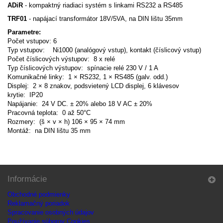
ADiR
- kompaktný riadiaci systém s linkami RS232 a RS485
TRF01
- napájací transformátor 18V/5VA, na DIN lištu 35mm
Parametre:
Počet vstupov: 6
Typ vstupov: Ni1000 (analógový vstup), kontakt (číslicový vstup)
Počet číslicových výstupov: 8 x relé
Typ číslicových výstupov: spínacie relé 230 V / 1 A
Komunikačné linky: 1 × RS232, 1 × RS485 (galv. odd.)
Displej: 2 × 8 znakov, podsvietený LCD displej, 6 klávesov
krytie: IP20
Napájanie: 24 V DC. ± 20% alebo 18 V AC ± 20%
Pracovná teplota: 0 až 50°C
Rozmery: (š × v × h) 106 × 95 × 74 mm
Montáž: na DIN lištu 35 mm
Informácie
Obchodné podmienky
Reklamačný poriadok
Spracovanie osobných údajov
Používanie súborov Cookies