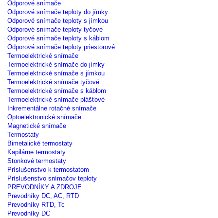
Odporové snímače
Odporové snímače teploty do jímky
Odporové snímače teploty s jímkou
Odporové snímače teploty tyčové
Odporové snímače teploty s káblom
Odporové snímače teploty priestorové
Termoelektrické snímače
Termoelektrické snímače do jímky
Termoelektrické snímače s jímkou
Termoelektrické snímače tyčové
Termoelektrické snímače s káblom
Termoelektrické snímače plášťové
Inkrementálne rotačné snímače
Optoelektronické snímače
Magnetické snímače
Termostaty
Bimetalické termostaty
Kapilárne termostaty
Stonkové termostaty
Príslušenstvo k termostatom
Príslušenstvo snímačov teploty
PREVODNÍKY A ZDROJE
Prevodníky DC, AC, RTD
Prevodníky RTD, Tc
Prevodníky DC