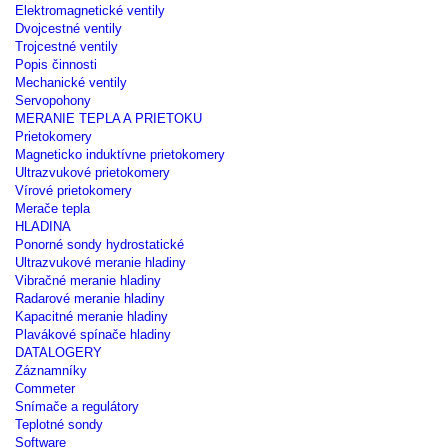
Elektromagnetické ventily
Dvojcestné ventily
Trojcestné ventily
Popis činnosti
Mechanické ventily
Servopohony
MERANIE TEPLA A PRIETOKU
Prietokomery
Magneticko induktívne prietokomery
Ultrazvukové prietokomery
Vírové prietokomery
Merače tepla
HLADINA
Ponorné sondy hydrostatické
Ultrazvukové meranie hladiny
Vibračné meranie hladiny
Radarové meranie hladiny
Kapacitné meranie hladiny
Plavákové spínače hladiny
DATALOGERY
Záznamníky
Commeter
Snímače a regulátory
Teplotné sondy
Software