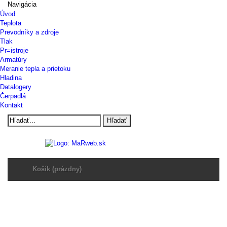
Navigácia
Úvod
Teplota
Prevodníky a zdroje
Tlak
Pr=istroje
Armatúry
Meranie tepla a prietoku
Hladina
Datalogery
Čerpadlá
Kontakt
Hľadať
Košík
(prázdny)