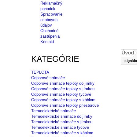
Reklamačný
poriadok
Spracovanie
osobných
údajov
Obchodné
zastúpenia
Kontakt
Úvod
KATEGÓRIE
signál
TEPLOTA
Odporové snímače
Odporové snímače teploty do jímky
Odporové snímače teploty s jímkou
Odporové snímače teploty tyčové
Odporové snímače teploty s káblom
Odporové snímače teploty priestorové
Termoelektrické snímače
Termoelektrické snímače do jímky
Termoelektrické snímače s jímkou
Termoelektrické snímače tyčové
Termoelektrické snímače s káblom