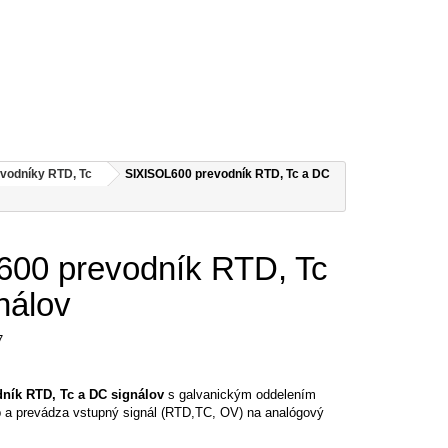
vodníky RTD, Tc
SIXISOL600 prevodník RTD, Tc a DC
00 prevodník RTD, Tc
nálov
7
ník RTD, Tc a DC signálov
s galvanickým oddelením
p a prevádza vstupný signál (RTD,TC, OV) na analógový