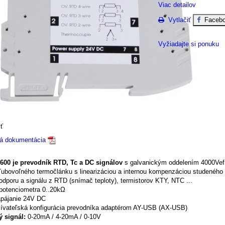
Viac detailov
Vytlačiť
Facebo
Vyžiadajte si ponuku
Parametre
ť
ká dokumentácia
00 je prevodník RTD, Tc a DC signálov
s galvanickým oddelením 4000Vef v
voľného termočlánku s linearizáciou a internou kompenzáciou studeného
ru a signálu z RTD (snímač teploty), termistorov KTY, NTC ...
enciometra 0..20kΩ
janie 24V DC
teľská konfigurácia prevodníka adaptérom AY-USB (AX-USB)
 signál:
0-20mA / 4-20mA / 0-10V