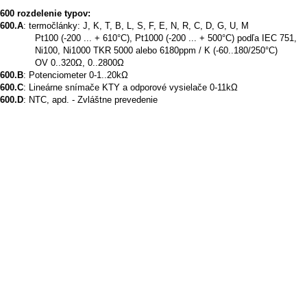
00 rozdelenie typov:
600.A
: termočlánky: J, K, T, B, L, S, F, E, N, R, C, D, G, U, M
-200 ... + 610°C), Pt1000 (-200 ... + 500°C) podľa IEC 751,
 Ni1000 TKR 5000 alebo 6180ppm / K (-60..180/250°C)
..320Ω, 0..2800Ω
600.B
: Potenciometer 0-1..20kΩ
600.C
: Lineárne snímače KTY a odporové vysielače 0-11kΩ
600.D
: NTC, apd. - Zvláštne prevedenie