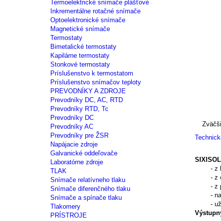
Termoelektrické snímače plášťové
Inkrementálne rotačné snímače
Optoelektronické snímače
Magnetické snímače
Termostaty
Bimetalické termostaty
Kapilárne termostaty
Stonkové termostaty
Príslušenstvo k termostatom
Príslušenstvo snímačov teploty
PREVODNÍKY A ZDROJE
Prevodníky DC, AC, RTD
Prevodníky RTD, Tc
Prevodníky DC
Zväčši
Prevodníky AC
Prevodníky pre ŽSR
Technic
Napájacie zdroje
Galvanické oddeľovače
SIXISOL6
Laboratórne zdroje
- z ľubo
TLAK
- z odpo
Snímače relatívneho tlaku
- z pot
Snímače diferenčného tlaku
- napá
Snímače a spínače tlaku
- užíva
Tlakomery
Výstupný
PRÍSTROJE