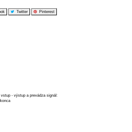
ok
Twitter
Pinterest
stup - výstup a prevádza signál:
 konca