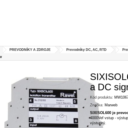
PREVODNÍKY A ZDROJE
Prevodníky DC, AC, RTD
Pre
ov
SIXISOL6
a DC sig
Kód produktu:
MW106
Značka:
Marweb
SIXISOL600 je prevod
4000Vef vstup - výstu
výstupný.