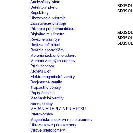
Analyzátory siete
SIXISOL6
Detektory plynu
SIXISOL
Regulátory
Pt100 (
Ukazovacie prístroje
Ni100,
Zapisovacie pristroje
OV 0
Prístroje pre komunikáciu
SIXISOL
Digitálne multimetre
SIXISOL
Revízne prístroje
SIXISOL
Revízia inštalácií
Revízia spotrebičov
Meranie izolačného odporu
Meranie zemných odporov
Príslušenstvo
ARMATÚRY
Elektromagnetické ventily
Dvojcestné ventily
Trojcestné ventily
Popis činnosti
Mechanické ventily
Servopohony
MERANIE TEPLA A PRIETOKU
Prietokomery
Magneticko induktívne prietokomery
Ultrazvukové prietokomery
Vírové prietokomery