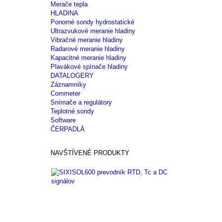
Merače tepla
HLADINA
Ponorné sondy hydrostatické
Ultrazvukové meranie hladiny
Vibračné meranie hladiny
Radarové meranie hladiny
Kapacitné meranie hladiny
Plavákové spínače hladiny
DATALOGERY
Záznamníky
Commeter
Snímače a regulátory
Teplotné sondy
Software
ČERPADLÁ
NAVŠTÍVENÉ PRODUKTY
SIXISOL600
prevodník...
SIXISOL600
je
prevodník