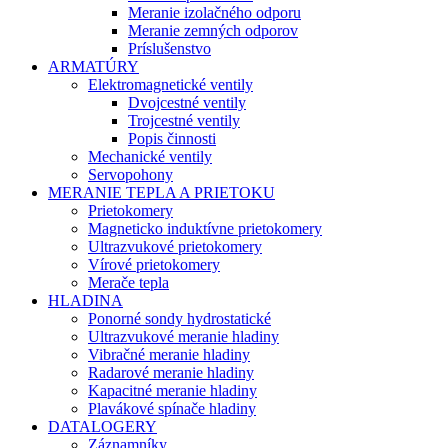
Meranie izolačného odporu
Meranie zemných odporov
Príslušenstvo
ARMATÚRY
Elektromagnetické ventily
Dvojcestné ventily
Trojcestné ventily
Popis činnosti
Mechanické ventily
Servopohony
MERANIE TEPLA A PRIETOKU
Prietokomery
Magneticko induktívne prietokomery
Ultrazvukové prietokomery
Vírové prietokomery
Merače tepla
HLADINA
Ponorné sondy hydrostatické
Ultrazvukové meranie hladiny
Vibračné meranie hladiny
Radarové meranie hladiny
Kapacitné meranie hladiny
Plavákové spínače hladiny
DATALOGERY
Záznamníky