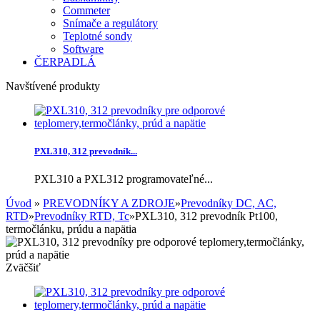
Commeter
Snímače a regulátory
Teplotné sondy
Software
ČERPADLÁ
Navštívené produkty
PXL310, 312 prevodník...
PXL310 a PXL312 programovateľné...
Úvod
»
PREVODNÍKY A ZDROJE
»
Prevodníky DC, AC,
RTD
»
Prevodníky RTD, Tc
»
PXL310, 312 prevodník Pt100,
termočlánku, prúdu a napätia
Zväčšiť