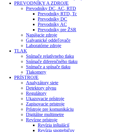
PREVODNÍKY A ZDROJE
Prevodníky DC, AC, RTD
Prevodníky RTD, Tc
Prevodníky DC
Prevodníky AC
Prevodníky pre ŽSR
Napájacie zdroje
Galvanické oddeľovače
Laboratórne zdroje
TLAK
Snímače relatívneho tlaku
Snímače diferenčného tlaku
Snímače a spínače tlaku
Tlakomery
PRÍSTROJE
Analyzátory siete
Detektory plynu
Regulátory
Ukazovacie prístroje
Zapisovacie pristroje
Prístroje pre komunikáciu
Digitálne multimetre
Revízne prístroje
Revízia inštalácií
Revízia spotrebičov