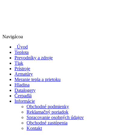
Navigácoa
Úvod
Teplota
Prevodníky a zdroje
Tlak
Prístroje
Armatúry
Meranie tepla a prietoku
Hladina
Datalogery
Čerpadlá
Informácie
Obchodné podmienky
Reklamačný poriadok
Spracovanie osobných údajov
Obchodné zastúpenia
Kontakt