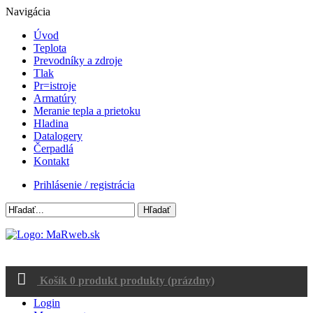
Navigácia
Úvod
Teplota
Prevodníky a zdroje
Tlak
Pr=istroje
Armatúry
Meranie tepla a prietoku
Hladina
Datalogery
Čerpadlá
Kontakt
Prihlásenie / registrácia
Hľadať
Košík
0
produkt
produkty
(prázdny)
Login