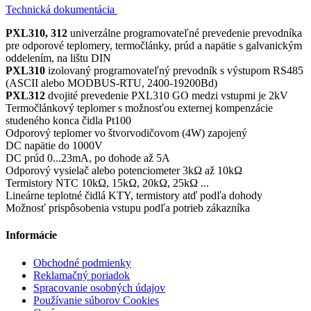
Technická dokumentácia
PXL310, 312
univerzálne programovateľné prevedenie prevodníka
pre odporové teplomery, termočlánky, prúd a napätie s galvanickým
oddelením, na lištu DIN
PXL310
izolovaný programovateľný prevodník s výstupom RS485
(ASCII alebo MODBUS-RTU, 2400-19200Bd)
PXL312
dvojité prevedenie PXL310 GO medzi vstupmi je 2kV
Termočlánkový teplomer s možnosťou externej kompenzácie
studeného konca čidla Pt100
Odporový teplomer vo štvorvodičovom (4W) zapojený
DC napätie do 1000V
DC prúd 0...23mA, po dohode až 5A
Odporový vysielač alebo potenciometer 3kΩ až 10kΩ
Termistory NTC 10kΩ, 15kΩ, 20kΩ, 25kΩ ...
Lineárne teplotné čidlá KTY, termistory atď podľa dohody
Možnosť prispôsobenia vstupu podľa potrieb zákazníka
Informácie
Obchodné podmienky
Reklamačný poriadok
Spracovanie osobných údajov
Používanie súborov Cookies