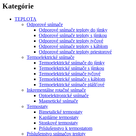
Kategórie
TEPLOTA
Odporové snímače
Odporové snímače teploty do jímky
Odporové snímače teploty s jímkou
Odporové snímače teploty tyčové
Odporové snímače teploty s káblom
Odporové snímače teploty priestorové
Termoelektrické snímače
Termoelektrické snímače do jímky
Termoelektrické snímače s jímkou
Termoelektrické snímače tyčové
Termoelektrické snímače s káblom
Termoelektrické snímače plášťové
Inkrementálne rotačné snímače
Optoelektronické snímače
Magnetické snímače
Termostaty
Bimetalické termostaty
Kapilárne termostaty
Stonkové termostaty
Príslušenstvo k termostatom
Príslušenstvo snímačov teploty