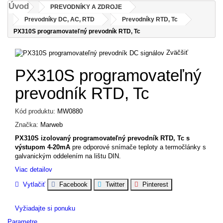
Úvod
PREVODNÍKY A ZDROJE
Prevodníky DC, AC, RTD
Prevodníky RTD, Tc
PX310S programovateľný prevodník RTD, Tc
Zväčšiť
PX310S programovateľný
prevodník RTD, Tc
Kód produktu:
MW0880
Značka:
Marweb
PX310S izolovaný programovateľný prevodník RTD, Tc s
výstupom 4-20mA
pre odporové snímače teploty a termočlánky s
galvanickým oddelením na lištu DIN.
Viac detailov
Vytlačiť
Facebook
Twitter
Pinterest
Vyžiadajte si ponuku
Parametre