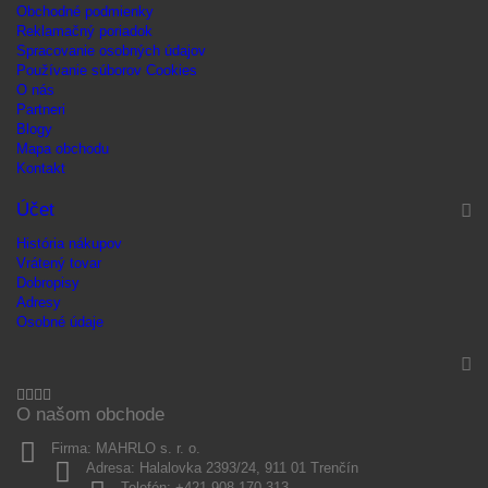
Obchodné podmienky
Reklamačný poriadok
Spracovanie osobných údajov
Používanie súborov Cookies
O nás
Partneri
Blogy
Mapa obchodu
Kontakt
Účet
História nákupov
Vrátený tovar
Dobropisy
Adresy
Osobné údaje
O našom obchode
Firma:
MAHRLO s. r. o.
Adresa:
Halalovka 2393/24, 911 01 Trenčín
Telefón:
+421 908 170 313