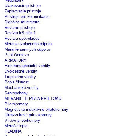
Regulátory
Ukazovacie prístroje
Zapisovacie pristroje
Prístroje pre komunikáciu
Digitálne multimetre
Revízne prístroje
Revízia inštalácií
Revízia spotrebičov
Meranie izolačného odporu
Meranie zemných odporov
Príslušenstvo
ARMATÚRY
Elektromagnetické ventily
Dvojcestné ventily
Trojcestné ventily
Popis činnosti
Mechanické ventily
Servopohony
MERANIE TEPLA A PRIETOKU
Prietokomery
Magneticko induktívne prietokomery
Ultrazvukové prietokomery
Vírové prietokomery
Merače tepla
HLADINA