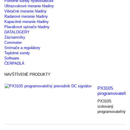
Ponorné sondy hydrostatické
Ultrazvukové meranie hladiny
Vibračné meranie hladiny
Radarové meranie hladiny
Kapacitné meranie hladiny
Plavákové spínače hladiny
DATALOGERY
Záznamníky
Commeter
Snímače a regulátory
Teplotné sondy
Software
ČERPADLÁ
NAVŠTÍVENÉ PRODUKTY
PX310S
programovateľný.
PX310S
izolovaný
programovateľný...