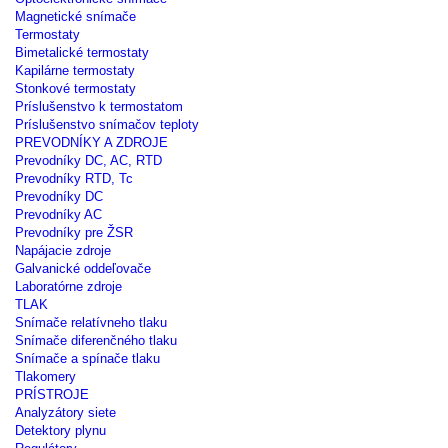
Magnetické snímače
Termostaty
Bimetalické termostaty
Kapilárne termostaty
Stonkové termostaty
Príslušenstvo k termostatom
Príslušenstvo snímačov teploty
PREVODNÍKY A ZDROJE
Prevodníky DC, AC, RTD
Prevodníky RTD, Tc
Prevodníky DC
Prevodníky AC
Prevodníky pre ŽSR
Napájacie zdroje
Galvanické oddeľovače
Laboratórne zdroje
TLAK
Snímače relatívneho tlaku
Snímače diferenčného tlaku
Snímače a spínače tlaku
Tlakomery
PRÍSTROJE
Analyzátory siete
Detektory plynu