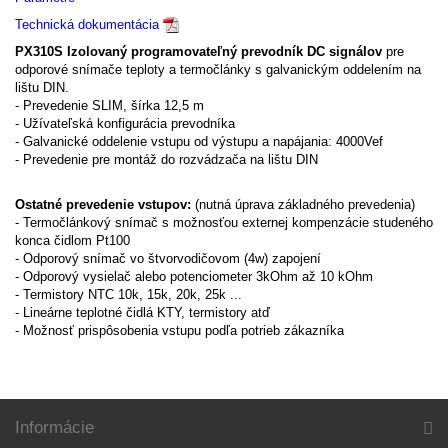
Technická dokumentácia
PX310S Izolovaný programovateľný prevodník DC signálov
pre
odporové snímače teploty a termočlánky s galvanickým oddelením na
lištu DIN.
- Prevedenie SLIM, šírka 12,5 m
- Užívateľská konfigurácia prevodníka
- Galvanické oddelenie vstupu od výstupu a napájania: 4000Vef
- Prevedenie pre montáž do rozvádzača na lištu DIN
Ostatné prevedenie vstupov:
(nutná úprava základného prevedenia)
- Termočlánkový snímač s možnosťou externej kompenzácie studeného
konca čidlom Pt100
- Odporový snímač vo štvorvodičovom (4w) zapojení
- Odporový vysielač alebo potenciometer 3kOhm až 10 kOhm
- Termistory NTC 10k, 15k, 20k, 25k ...
- Lineárne teplotné čidlá KTY, termistory atď
- Možnosť prispôsobenia vstupu podľa potrieb zákazníka
Informácie