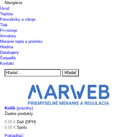
Navigácia
Úvod
Teplota
Prevodníky a zdroje
Tlak
Pr=istroje
Armatúry
Meranie tepla a prietoku
Hladina
Datalogery
Čerpadlá
Kontakt
Hľadať
Košík
(prázdny)
Žiadne produkty
0,00 €
Daň (DPH)
0,00 €
Spolu
Pokladňa