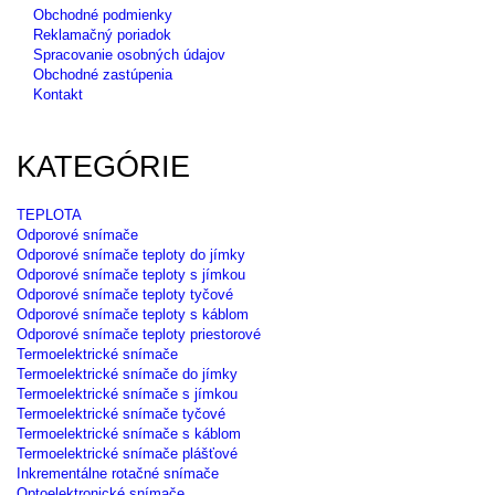
Obchodné podmienky
Reklamačný poriadok
Spracovanie osobných údajov
Obchodné zastúpenia
Kontakt
KATEGÓRIE
TEPLOTA
Odporové snímače
Odporové snímače teploty do jímky
Odporové snímače teploty s jímkou
Odporové snímače teploty tyčové
Odporové snímače teploty s káblom
Odporové snímače teploty priestorové
Termoelektrické snímače
Termoelektrické snímače do jímky
Termoelektrické snímače s jímkou
Termoelektrické snímače tyčové
Termoelektrické snímače s káblom
Termoelektrické snímače plášťové
Inkrementálne rotačné snímače
Optoelektronické snímače