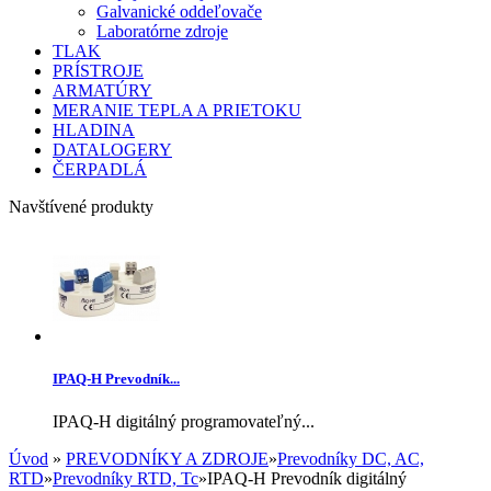
Galvanické oddeľovače
Laboratórne zdroje
TLAK
PRÍSTROJE
ARMATÚRY
MERANIE TEPLA A PRIETOKU
HLADINA
DATALOGERY
ČERPADLÁ
Navštívené produkty
IPAQ-H Prevodník...
IPAQ-H digitálný programovateľný...
Úvod
»
PREVODNÍKY A ZDROJE
»
Prevodníky DC, AC,
RTD
»
Prevodníky RTD, Tc
»
IPAQ-H Prevodník digitálný