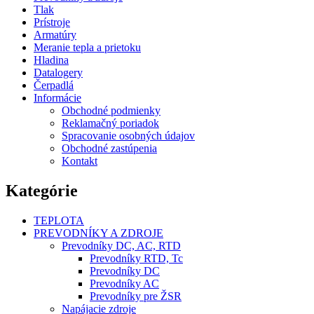
Tlak
Prístroje
Armatúry
Meranie tepla a prietoku
Hladina
Datalogery
Čerpadlá
Informácie
Obchodné podmienky
Reklamačný poriadok
Spracovanie osobných údajov
Obchodné zastúpenia
Kontakt
Kategórie
TEPLOTA
PREVODNÍKY A ZDROJE
Prevodníky DC, AC, RTD
Prevodníky RTD, Tc
Prevodníky DC
Prevodníky AC
Prevodníky pre ŽSR
Napájacie zdroje