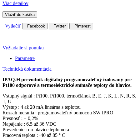
Viac detailov
Vložiť do košíka
Vytlačiť
Facebook
Twitter
Pinterest
Vyžiadajte si ponuku
Parametre
Technická dokumentácia
IPAQ-H prevodník digitálný programovateľný izolovaný pre
Pt100 odporové a termoelektrické snímače teploty do hlavice.
Vstupný signál : Pt100, Pt1000, termočlánok B, E, J, K, L, N, R, S,
T, U
Výstup : 4 až 20 mA lineárna s teplotou
Rozsah merania : programovateľný pomocou SW IPRO
Presnosť : ± 0,2%
Napájanie : 6,5 až 36 VDC
Prevedenie : do hlavice teplomera
Pracovná teplota : -40 až 85 ° C