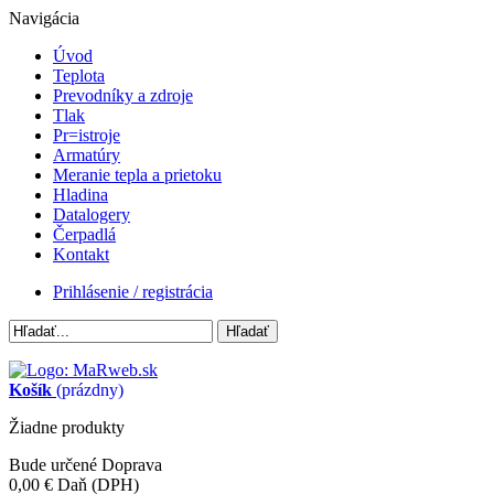
Navigácia
Úvod
Teplota
Prevodníky a zdroje
Tlak
Pr=istroje
Armatúry
Meranie tepla a prietoku
Hladina
Datalogery
Čerpadlá
Kontakt
Prihlásenie / registrácia
Hľadať
Košík
(prázdny)
Žiadne produkty
Bude určené
Doprava
0,00 €
Daň (DPH)